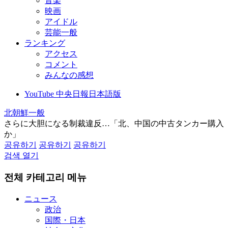
音楽
映画
アイドル
芸能一般
ランキング
アクセス
コメント
みんなの感想
YouTube 中央日報日本語版
北朝鮮一般
さらに大胆になる制裁違反…「北、中国の中古タンカー購入
か」
공유하기
공유하기
공유하기
검색 열기
전체 카테고리 메뉴
ニュース
政治
国際・日本