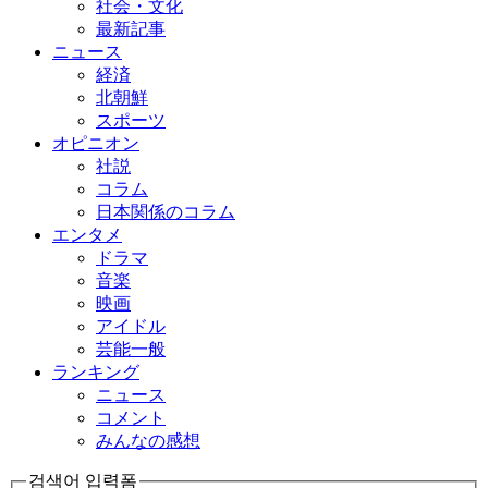
社会・文化
最新記事
ニュース
経済
北朝鮮
スポーツ
オピニオン
社説
コラム
日本関係のコラム
エンタメ
ドラマ
音楽
映画
アイドル
芸能一般
ランキング
ニュース
コメント
みんなの感想
검색어 입력폼