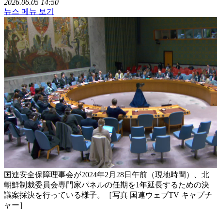
2026.06.05 14:50
뉴스 메뉴 보기
国連安全保障理事会が2024年2月28日午前（現地時間）、北
朝鮮制裁委員会専門家パネルの任期を1年延長するための決
議案採決を行っている様子。［写真 国連ウェブTV キャプチ
ャー］