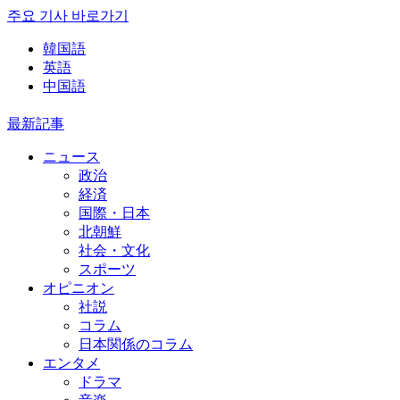
주요 기사 바로가기
韓国語
英語
中国語
最新記事
ニュース
政治
経済
国際・日本
北朝鮮
社会・文化
スポーツ
オピニオン
社説
コラム
日本関係のコラム
エンタメ
ドラマ