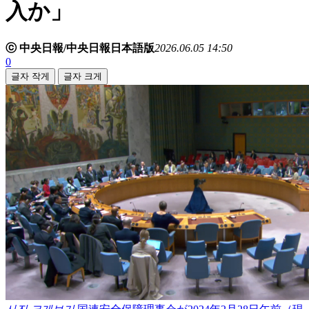
入か」
ⓒ 中央日報/中央日報日本語版
2026.06.05 14:50
0
글자 작게
글자 크게