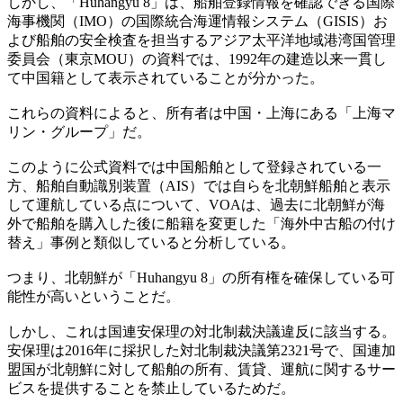
しかし、「Huhangyu 8」は、船舶登録情報を確認できる国際
海事機関（IMO）の国際統合海運情報システム（GISIS）お
よび船舶の安全検査を担当するアジア太平洋地域港湾国管理
委員会（東京MOU）の資料では、1992年の建造以来一貫し
て中国籍として表示されていることが分かった。
これらの資料によると、所有者は中国・上海にある「上海マ
リン・グループ」だ。
このように公式資料では中国船舶として登録されている一
方、船舶自動識別装置（AIS）では自らを北朝鮮船舶と表示
して運航している点について、VOAは、過去に北朝鮮が海
外で船舶を購入した後に船籍を変更した「海外中古船の付け
替え」事例と類似していると分析している。
つまり、北朝鮮が「Huhangyu 8」の所有権を確保している可
能性が高いということだ。
しかし、これは国連安保理の対北制裁決議違反に該当する。
安保理は2016年に採択した対北制裁決議第2321号で、国連加
盟国が北朝鮮に対して船舶の所有、賃貸、運航に関するサー
ビスを提供することを禁止しているためだ。