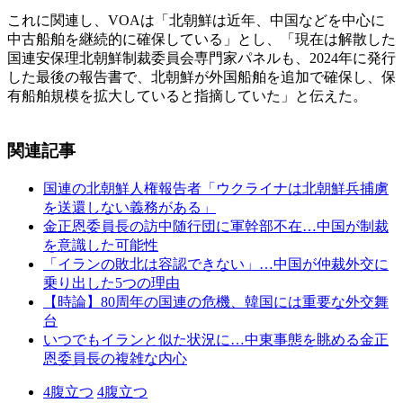
これに関連し、VOAは「北朝鮮は近年、中国などを中心に
中古船舶を継続的に確保している」とし、「現在は解散した
国連安保理北朝鮮制裁委員会専門家パネルも、2024年に発行
した最後の報告書で、北朝鮮が外国船舶を追加で確保し、保
有船舶規模を拡大していると指摘していた」と伝えた。
関連記事
国連の北朝鮮人権報告者「ウクライナは北朝鮮兵捕虜
を送還しない義務がある」
金正恩委員長の訪中随行団に軍幹部不在…中国が制裁
を意識した可能性
「イランの敗北は容認できない」…中国が仲裁外交に
乗り出した5つの理由
【時論】80周年の国連の危機、韓国には重要な外交舞
台
いつでもイランと似た状況に…中東事態を眺める金正
恩委員長の複雑な内心
4
腹立つ
4
腹立つ