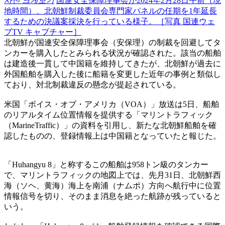
사진 크게보기
国連安全保障理事会が2024年2月28日午前（現
地時間）、北朝鮮制裁委員会専門家パネルの任期を1年延長
するための決議案採決を行っている様子。［写真 国連ウェ
ブTV キャプチャー］
北朝鮮が国連安全保障理事会（安保理）の制裁を回避してタ
ンカーを購入したとみられる状況が確認された。該当の船舶
は建造後一貫して中国籍を維持してきたが、北朝鮮が過去に
外国船舶を購入した後に船籍を変更した近年の事例と類似し
ており、対北制裁違反の懸念が提起されている。
米国「ボイス・オブ・アメリカ（VOA）」放送は5日、船舶
のリアルタイム位置情報を提供する「マリントラフィック
（MarineTraffic）」の資料を引用し、新たな北朝鮮船舶を確
認したものの、登録情報上は中国籍となっていたと報じた。
「Huhangyu 8」と称するこの船舶は958トン級のタンカー
で、マリントラフィックの地図上では、先月31日、北朝鮮西
海（ソヘ、黄海）海上を南浦（ナムポ）方向へ航行中に位置
情報信号を切り、そのまま消息を絶った航跡が残っていると
いう。