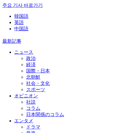
주요 기사 바로가기
韓国語
英語
中国語
最新記事
ニュース
政治
経済
国際・日本
北朝鮮
社会・文化
スポーツ
オピニオン
社説
コラム
日本関係のコラム
エンタメ
ドラマ