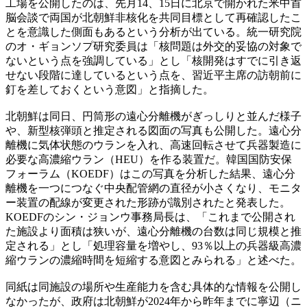
工場を公開したのは、先月14、15日に北京で開かれた米中首
脳会談で両国が北朝鮮非核化を共同目標として再確認したこ
とを意識した側面もあるという分析が出ている。統一研究院
のオ・ギョンソプ研究委員は「核問題は外交的妥協の対象で
ないという点を強調している」とし「核開発はすでに引き返
せない段階に達しているという点を、習近平主席の訪朝前に
釘を差しておくという意図」と指摘した。
北朝鮮は同日、円筒形の遠心分離機がぎっしりと並んだ様子
や、新型核弾頭と推定される図面の写真も公開した。遠心分
離機に気体状態のウランを入れ、高速回転させて兵器製造に
必要な高濃縮ウラン（HEU）を作る装置だ。韓国国防安保
フォーラム（KOEDF）はこの写真を分析した結果、遠心分
離機を一つにつなぐ中央配管網の直径が小さくなり、モニタ
ー装置の配線が変更された形跡が識別されたと発表した。
KOEDFのシン・ジョンウ事務局長は、「これまで公開され
た施設より面積は狭いが、遠心分離機の台数は同じ規模と推
定される」とし「処理容量を増やし、93％以上の兵器級高濃
縮ウランの濃縮時間を短縮する意図とみられる」と述べた。
同紙は同施設の場所や生産能力を含む具体的な情報を公開し
なかったが、政府は北朝鮮が2024年から昨年までに寧辺（ニ