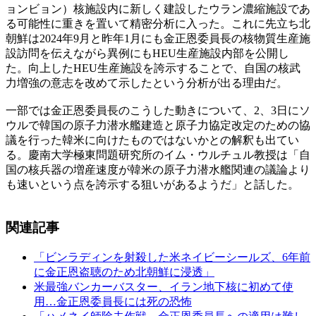
ョンビョン）核施設内に新しく建設したウラン濃縮施設であ
る可能性に重きを置いて精密分析に入った。これに先立ち北
朝鮮は2024年9月と昨年1月にも金正恩委員長の核物質生産施
設訪問を伝えながら異例にもHEU生産施設内部を公開し
た。向上したHEU生産施設を誇示することで、自国の核武
力増強の意志を改めて示したという分析が出る理由だ。
一部では金正恩委員長のこうした動きについて、2、3日にソ
ウルで韓国の原子力潜水艦建造と原子力協定改定のための協
議を行った韓米に向けたものではないかとの解釈も出てい
る。慶南大学極東問題研究所のイム・ウルチュル教授は「自
国の核兵器の増産速度が韓米の原子力潜水艦関連の議論より
も速いという点を誇示する狙いがあるようだ」と話した。
関連記事
「ビンラディンを射殺した米ネイビーシールズ、6年前
に金正恩盗聴のため北朝鮮に浸透」
米最強バンカーバスター、イラン地下核に初めて使
用…金正恩委員長には死の恐怖