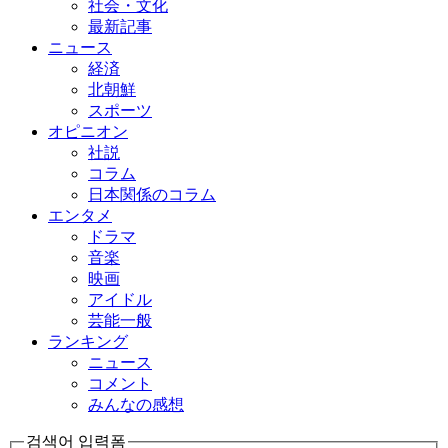
社会・文化
最新記事
ニュース
経済
北朝鮮
スポーツ
オピニオン
社説
コラム
日本関係のコラム
エンタメ
ドラマ
音楽
映画
アイドル
芸能一般
ランキング
ニュース
コメント
みんなの感想
검색어 입력폼