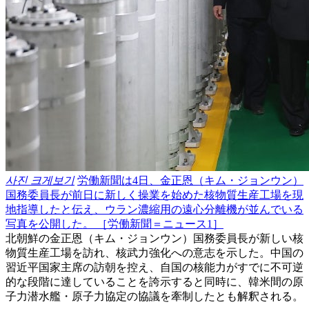
사진 크게보기
労働新聞は4日、金正恩（キム・ジョンウン）
国務委員長が前日に新しく操業を始めた核物質生産工場を現
地指導したと伝え、ウラン濃縮用の遠心分離機が並んでいる
写真を公開した。 ［労働新聞＝ニュース1］
北朝鮮の金正恩（キム・ジョンウン）国務委員長が新しい核
物質生産工場を訪れ、核武力強化への意志を示した。中国の
習近平国家主席の訪朝を控え、自国の核能力がすでに不可逆
的な段階に達していることを誇示すると同時に、韓米間の原
子力潜水艦・原子力協定の協議を牽制したとも解釈される。