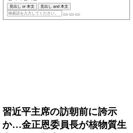
見出し or 本文
見出し and 本文
習近平主席の訪朝前に誇示
か…金正恩委員長が核物質生