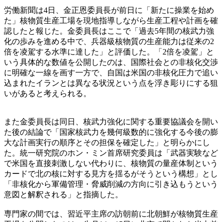
労働新聞は4日、金正恩委員長が前日に「新たに操業を始め
た」核物質生産工場を現地指導しながら生産工程や計画を確
認したと報じた。金委員長はここで「過去5年間の核武力強
化の歩みを進める中で、兵器級核物質の生産能力は従来の2
倍を凌駕する水準に達した」と評価した。「2倍を凌駕」と
いう具体的な数値を公開したのは、国際社会との非核化交渉
に明確な一線を画す一方で、自国は米国の非核化圧力で追い
込まれたイランとは異なる状況という点を浮き彫りにする狙
いがあると考えられる。
また金委員長は同日、核武力強化に関する重要協議会を開い
た後の結論で「国家核武力を幾何級数的に強化する今後の膨
大な計画実行の順序とその担保を確定した」と明らかにし
た。統一研究院のホン・ミン首席研究委員は「武器実験など
で米国を直接刺激しない代わりに、核物質の量産体制という
カードで北の核に対する見方を揺るがそうという構想」とし
「非核化から軍備管理・脅威削減の方向に引き込もうという
意図と解釈される」と指摘した。
専門家の間では、習近平主席の訪朝前に北朝鮮が核物質生産