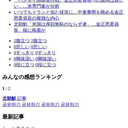
「ハメネイ師除去作戦、金正恩委員長への適用は難し
い」…米専門家が分析
いつでもイランと似た状況に…中東事態を眺める金正
恩委員長の複雑な内心
北朝鮮「米国は厚顔無恥のならず者」…金正恩委員
長、核に執着か
2
腹立つ
2
腹立つ
0
悲しい
0
悲しい
0
すっきり
0
すっきり
0
興味深い
0
興味深い
0
役に立つ
0
役に立つ
みんなの感想ランキング
1
/ 2
北朝鮮
記事
공유하기
공유하기
공유하기
공유하기
最新記事