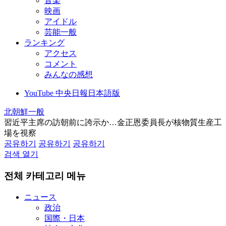
音楽
映画
アイドル
芸能一般
ランキング
アクセス
コメント
みんなの感想
YouTube 中央日報日本語版
北朝鮮一般
習近平主席の訪朝前に誇示か…金正恩委員長が核物質生産工
場を視察
공유하기
공유하기
공유하기
검색 열기
전체 카테고리 메뉴
ニュース
政治
国際・日本