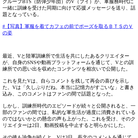
グループBTS（防弾少年団）のV（ブイ）が、軍服務時代に
一緒に訓練を受けた同期に向けて応援メッセージを送り、話
題となっている。
#【写真】軍服を着てカフェの前でポーズを取るＢＴＳのＶ
の姿
最近、Vと陸軍訓練所で生活を共にしたあるクリエイター
が、自身のSNSや動画プラットフォームを通じて、Vとの訓
練所での思い出を収めたコンテンツを相次いで公開した。
これを見たVは、自らコメントを残して再会の喜びを示し
た。Vは「久しぶりだね。本当に記憶力がすごいな」と書き
込み、このコメントはファンの間で話題となった。
しかし、訓練所時代のエピソードが続々と公開されると、一
部のファンの間では、私的な軍生活が過度に消費されている
のではないかとの懸念の声も上がった。これを受け、そのク
リエイターは2日、動画投稿を中止すると明らかにした。
その後も論争が続くと、Vは3日、長文のコメントを通じて