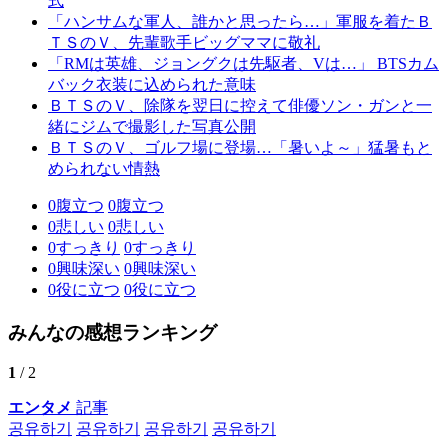
式
「ハンサムな軍人、誰かと思ったら…」軍服を着たＢ
ＴＳのＶ、先輩歌手ビッグママに敬礼
「RMは英雄、ジョングクは先駆者、Vは…」 BTSカム
バック衣装に込められた意味
ＢＴＳのＶ、除隊を翌日に控えて俳優ソン・ガンと一
緒にジムで撮影した写真公開
ＢＴＳのＶ、ゴルフ場に登場…「暑いよ～」猛暑もと
められない情熱
0
腹立つ
0
腹立つ
0
悲しい
0
悲しい
0
すっきり
0
すっきり
0
興味深い
0
興味深い
0
役に立つ
0
役に立つ
みんなの感想ランキング
1
/ 2
エンタメ
記事
공유하기
공유하기
공유하기
공유하기