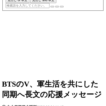
見出し or 本文
見出し and 本文
BTSのV、軍生活を共にした
同期へ長文の応援メッセージ