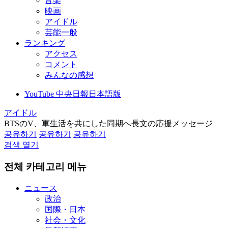
音楽
映画
アイドル
芸能一般
ランキング
アクセス
コメント
みんなの感想
YouTube 中央日報日本語版
アイドル
BTSのV、軍生活を共にした同期へ長文の応援メッセージ
공유하기
공유하기
공유하기
검색 열기
전체 카테고리 메뉴
ニュース
政治
国際・日本
社会・文化