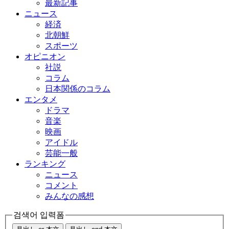
最新記事
ニュース
経済
北朝鮮
スポーツ
オピニオン
社説
コラム
日本関係のコラム
エンタメ
ドラマ
音楽
映画
アイドル
芸能一般
ランキング
ニュース
コメント
みんなの感想
검색어 입력폼