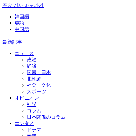
주요 기사 바로가기
韓国語
英語
中国語
最新記事
ニュース
政治
経済
国際・日本
北朝鮮
社会・文化
スポーツ
オピニオン
社説
コラム
日本関係のコラム
エンタメ
ドラマ