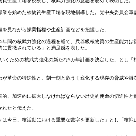
物質生産工場を視察し、核武力強化の意志を改めて表明した。
に操業を始めた核物質生産工場を現地指導した。党中央委員会軍
程を見ながら操業指標や生産計画などを把握した。
去5年間の核武力強化の過程を経て、兵器級核物質の生産能力は
的に貫徹されている」と満足感を表した。
ていくための核武力強化の新たな5カ年計画を決定した」とし「
わが革命の特殊性と、刻一刻と危うく変化する現存の脅威や潜
続的、加速的に拡大しなければならない歴史的使命の切迫性と
かれたと伝えた。
々は今日、核活動における重要な数字を更新した」とし「核抑