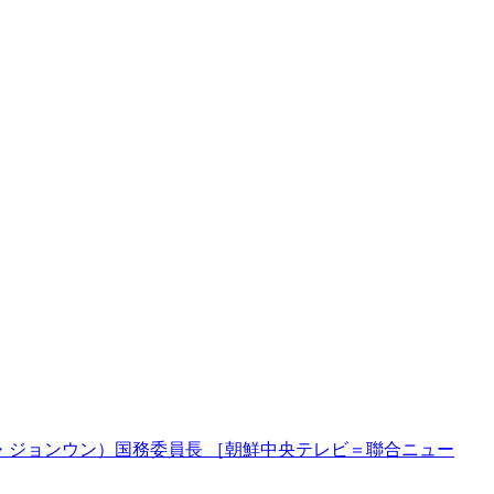
・ジョンウン）国務委員長 ［朝鮮中央テレビ＝聯合ニュー