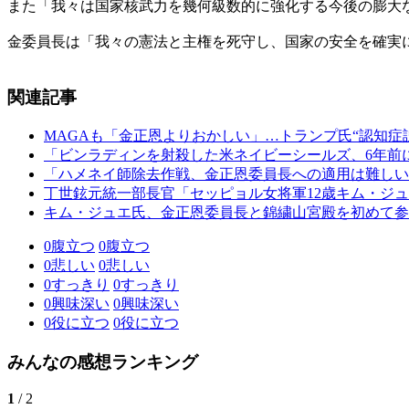
また「我々は国家核武力を幾何級数的に強化する今後の膨大
金委員長は「我々の憲法と主権を死守し、国家の安全を確実
関連記事
MAGAも「金正恩よりおかしい」…トランプ氏“認知症
「ビンラディンを射殺した米ネイビーシールズ、6年前
「ハメネイ師除去作戦、金正恩委員長への適用は難しい
丁世鉉元統一部長官「セッピョル女将軍12歳キム・ジ
キム・ジュエ氏、金正恩委員長と錦繍山宮殿を初めて参
0
腹立つ
0
腹立つ
0
悲しい
0
悲しい
0
すっきり
0
すっきり
0
興味深い
0
興味深い
0
役に立つ
0
役に立つ
みんなの感想ランキング
1
/ 2