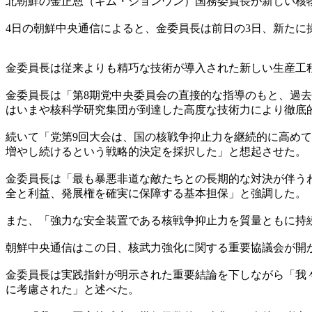
北朝鮮の金正恩（キム・ジョンウン）国務委員長が新しい核
4日の朝鮮中央通信によると、金委員長は前日の3日、新た
金委員長は従来よりも精巧な技術が導入された新しい生産工
金委員長は「第8期党中央委員会の直接的な指導のもと、過
はいまや核科学研究集団が到達した高度な技術力により徹底
続いて「党第9回大会は、国の核戦争抑止力を継続的に高め
増やし続けるという戦略的決定を採択した」と想起させた。
金委員長は「最も暴悪非道な敵たちとの長期的な対決が伴う
全と利益、発展権を確実に保障する基本担保」と強調した。
また、「強力な安全装置である核戦争抑止力を質量ともに持
朝鮮中央通信はこの日、核武力強化に関する重要協議会が開
金委員長は実践指針が明示された重要結論を下しながら「我
に考慮された」と述べた。