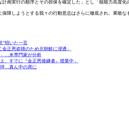
な計画実行の順序とその担保を確定した」とし「核能力高度化
に保障しようとする我々の行動意志はさらに徹底され、果敢な
説”招いた一言
に金正恩盗聴のため北朝鮮に浸透」
」…米専門家が分析
ュエ、すでに『金正恩後継者』授業中」
拝…真ん中の席に