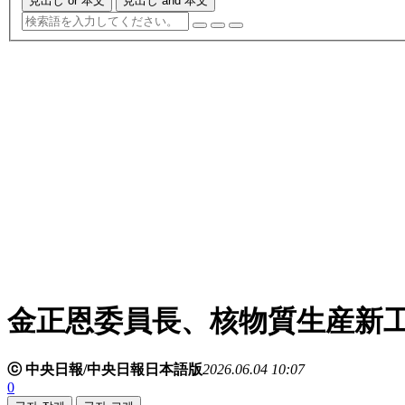
見出し or 本文
見出し and 本文
金正恩委員長、核物質生産新
ⓒ 中央日報/中央日報日本語版
2026.06.04 10:07
0