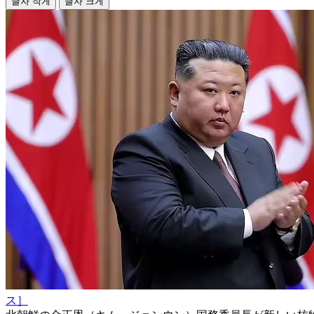
글자 작게
글자 크게
ス］