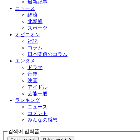
最新記事
ニュース
経済
北朝鮮
スポーツ
オピニオン
社説
コラム
日本関係のコラム
エンタメ
ドラマ
音楽
映画
アイドル
芸能一般
ランキング
ニュース
コメント
みんなの感想
검색어 입력폼