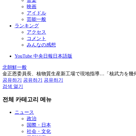
音楽
映画
アイドル
芸能一般
ランキング
アクセス
コメント
みんなの感想
YouTube 中央日報日本語版
北朝鮮一般
金正恩委員長、核物質生産新工場で現地指導…「核武力を幾
공유하기
공유하기
공유하기
검색 열기
전체 카테고리 메뉴
ニュース
政治
国際・日本
社会・文化