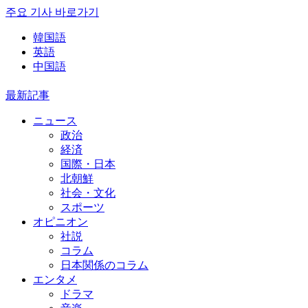
주요 기사 바로가기
韓国語
英語
中国語
最新記事
ニュース
政治
経済
国際・日本
北朝鮮
社会・文化
スポーツ
オピニオン
社説
コラム
日本関係のコラム
エンタメ
ドラマ