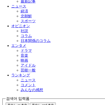
最新記事
ニュース
経済
北朝鮮
スポーツ
オピニオン
社説
コラム
日本関係のコラム
エンタメ
ドラマ
音楽
映画
アイドル
芸能一般
ランキング
ニュース
コメント
みんなの感想
검색어 입력폼