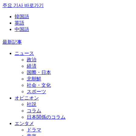
주요 기사 바로가기
韓国語
英語
中国語
最新記事
ニュース
政治
経済
国際・日本
北朝鮮
社会・文化
スポーツ
オピニオン
社説
コラム
日本関係のコラム
エンタメ
ドラマ