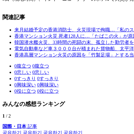
関連記事
来月結婚予定の香港消防士、火災現場で殉職…「私のス
香港マンション火災 死者128人に…「たばこの火」が原
韓国潜水艦火災、33時間の死闘の末、孤立した勤労者
電気自動車など車３０００台が積まれた貨物船、太平洋
香港高層マンション火災の原因を「竹製足場」とする当
0
腹立つ
0
腹立つ
0
悲しい
0
悲しい
0
すっきり
0
すっきり
0
興味深い
0
興味深い
0
役に立つ
0
役に立つ
みんなの感想ランキング
1
/ 2
国際・日本
記事
공유하기
공유하기
공유하기
공유하기