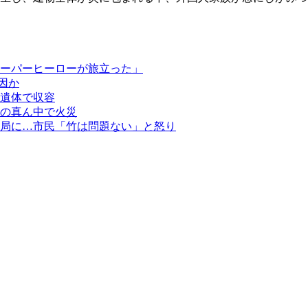
ーパーヒーローが旅立った」
因か
を遺体で収容
の真ん中で火災
局に…市民「竹は問題ない」と怒り