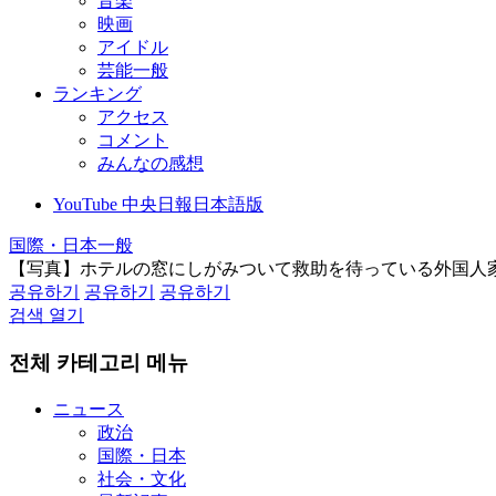
音楽
映画
アイドル
芸能一般
ランキング
アクセス
コメント
みんなの感想
YouTube 中央日報日本語版
国際・日本一般
【写真】ホテルの窓にしがみついて救助を待っている外国人
공유하기
공유하기
공유하기
검색 열기
전체 카테고리 메뉴
ニュース
政治
国際・日本
社会・文化