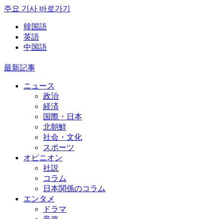
주요 기사 바로가기
韓国語
英語
中国語
最新記事
ニュース
政治
経済
国際・日本
北朝鮮
社会・文化
スポーツ
オピニオン
社説
コラム
日本関係のコラム
エンタメ
ドラマ