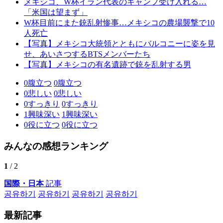
メキシコ、W杯イラン代表のキャンプ受け入れる…
「米国は望まず」
W杯目前にまた銃乱射惨事…メキシコの農場襲撃で10
人死亡
【写真】メキシコ大統領とともにバルコニーに姿を見
せ、あいさつするBTSメンバーたち
【写真】メキシコの有名遺跡で銃を乱射する男
0
腹立つ
0
腹立つ
0
悲しい
0
悲しい
0
すっきり
0
すっきり
1
興味深い
1
興味深い
0
役に立つ
0
役に立つ
みんなの感想ランキング
1
/ 2
国際・日本
記事
공유하기
공유하기
공유하기
공유하기
最新記事