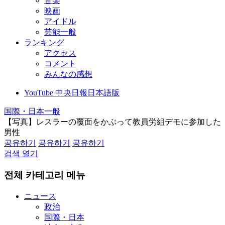
音楽
映画
アイドル
芸能一般
ランキング
アクセス
コメント
みんなの感想
YouTube 中央日報日本語版
国際・日本一般
【写真】レスラーの覆面をかぶって教員労組デモに参加した
男性
공유하기
공유하기
공유하기
검색 열기
전체 카테고리 메뉴
ニュース
政治
国際・日本