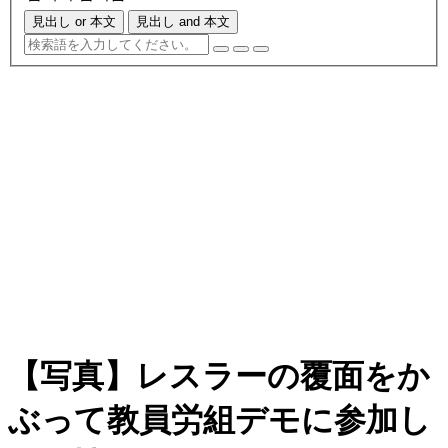
見出し or 本文
見出し and 本文
【写真】レスラーの覆面をか
ぶって教員労組デモに参加し