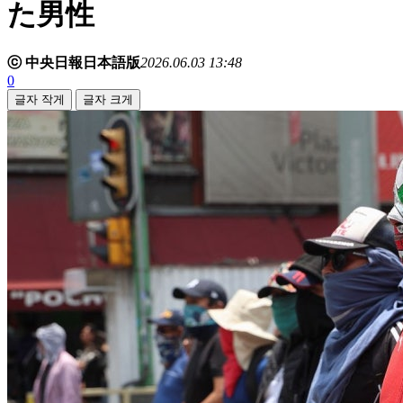
た男性
ⓒ 中央日報日本語版
2026.06.03 13:48
0
글자 작게
글자 크게