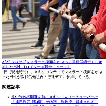
사진 크게보기
レスラーの覆面をかぶって教員労組デモに参
加した男性 ［ロイター＝聯合ニュース］
1日（現地時間）、メキシコシティでレスラーの覆面をかぶ
った男性が教員労働組合の行進デモに参加している。
関連記事
北中米W杯開幕を前にメキシコ人ユーチューバーの
「旭日旗応援動画」が物議…徐教授「懸念される」