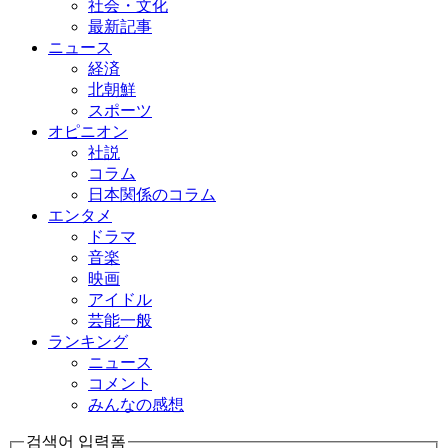
社会・文化
最新記事
ニュース
経済
北朝鮮
スポーツ
オピニオン
社説
コラム
日本関係のコラム
エンタメ
ドラマ
音楽
映画
アイドル
芸能一般
ランキング
ニュース
コメント
みんなの感想
검색어 입력폼