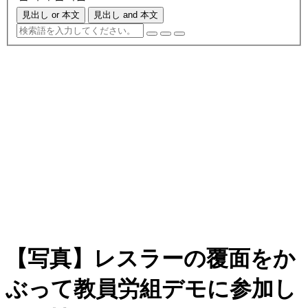
見出し or 本文
見出し and 本文
【写真】レスラーの覆面をか
ぶって教員労組デモに参加し