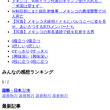
メキシコ、W杯イラン代表のキャンプ受け入れる…
「米国は望まず」
W杯目前にまた銃乱射惨事…メキシコの農場襲撃で10
人死亡
【写真】メキシコ大統領とともにバルコニーに姿を見
せ、あいさつするBTSメンバーたち
【写真】メキシコの有名遺跡で銃を乱射する男
0
腹立つ
0
腹立つ
0
悲しい
0
悲しい
0
すっきり
0
すっきり
1
興味深い
1
興味深い
0
役に立つ
0
役に立つ
みんなの感想ランキング
1
/ 2
国際・日本
記事
공유하기
공유하기
공유하기
공유하기
最新記事