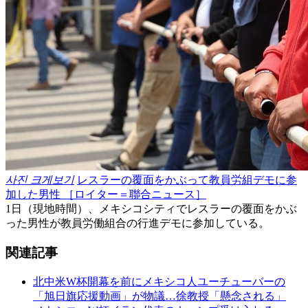
사진 크게보기
レスラーの覆面をかぶって教員労組デモに参
加した男性 ［ロイター＝聯合ニュース］
1日（現地時間）、メキシコシティでレスラーの覆面をかぶ
った男性が教員労働組合の行進デモに参加している。
関連記事
北中米W杯開幕を前にメキシコ人ユーチューバーの
「旭日旗応援動画」が物議…徐教授「懸念される」