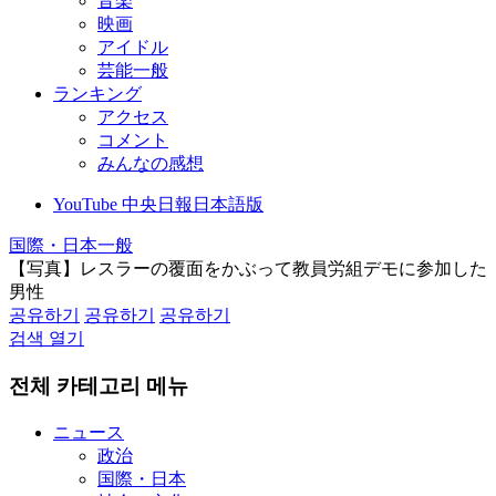
音楽
映画
アイドル
芸能一般
ランキング
アクセス
コメント
みんなの感想
YouTube 中央日報日本語版
国際・日本一般
【写真】レスラーの覆面をかぶって教員労組デモに参加した
男性
공유하기
공유하기
공유하기
검색 열기
전체 카테고리 메뉴
ニュース
政治
国際・日本