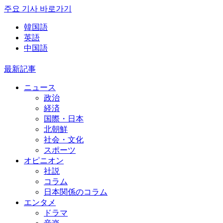
주요 기사 바로가기
韓国語
英語
中国語
最新記事
ニュース
政治
経済
国際・日本
北朝鮮
社会・文化
スポーツ
オピニオン
社説
コラム
日本関係のコラム
エンタメ
ドラマ