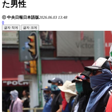
た男性
ⓒ 中央日報日本語版
2026.06.03 13:48
0
글자 작게
글자 크게