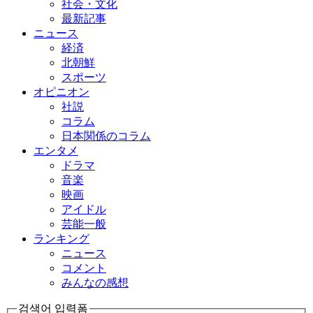
社会・文化
最新記事
ニュース
経済
北朝鮮
スポーツ
オピニオン
社説
コラム
日本関係のコラム
エンタメ
ドラマ
音楽
映画
アイドル
芸能一般
ランキング
ニュース
コメント
みんなの感想
검색어 입력폼