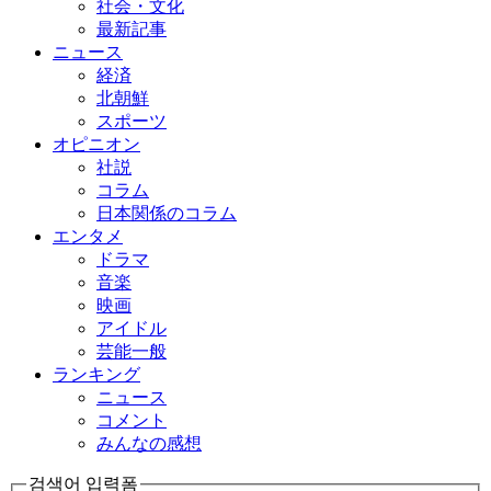
社会・文化
最新記事
ニュース
経済
北朝鮮
スポーツ
オピニオン
社説
コラム
日本関係のコラム
エンタメ
ドラマ
音楽
映画
アイドル
芸能一般
ランキング
ニュース
コメント
みんなの感想
검색어 입력폼