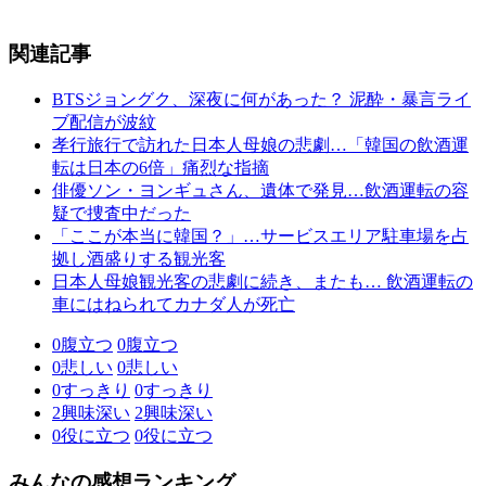
関連記事
BTSジョングク、深夜に何があった？ 泥酔・暴言ライ
ブ配信が波紋
孝行旅行で訪れた日本人母娘の悲劇…「韓国の飲酒運
転は日本の6倍」痛烈な指摘
俳優ソン・ヨンギュさん、遺体で発見…飲酒運転の容
疑で捜査中だった
「ここが本当に韓国？」…サービスエリア駐車場を占
拠し酒盛りする観光客
日本人母娘観光客の悲劇に続き、またも… 飲酒運転の
車にはねられてカナダ人が死亡
0
腹立つ
0
腹立つ
0
悲しい
0
悲しい
0
すっきり
0
すっきり
2
興味深い
2
興味深い
0
役に立つ
0
役に立つ
みんなの感想ランキング