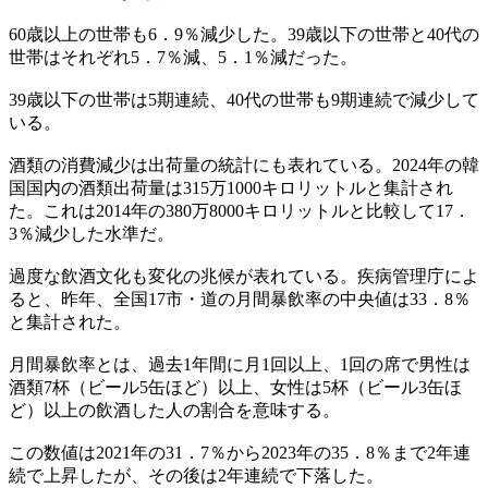
60歳以上の世帯も6．9％減少した。39歳以下の世帯と40代の
世帯はそれぞれ5．7％減、5．1％減だった。
39歳以下の世帯は5期連続、40代の世帯も9期連続で減少して
いる。
酒類の消費減少は出荷量の統計にも表れている。2024年の韓
国国内の酒類出荷量は315万1000キロリットルと集計され
た。これは2014年の380万8000キロリットルと比較して17．
3％減少した水準だ。
過度な飲酒文化も変化の兆候が表れている。疾病管理庁によ
ると、昨年、全国17市・道の月間暴飲率の中央値は33．8％
と集計された。
月間暴飲率とは、過去1年間に月1回以上、1回の席で男性は
酒類7杯（ビール5缶ほど）以上、女性は5杯（ビール3缶ほ
ど）以上の飲酒した人の割合を意味する。
この数値は2021年の31．7％から2023年の35．8％まで2年連
続で上昇したが、その後は2年連続で下落した。