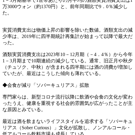
1－3月期基準で1世帯あたりの月平均の酒類実質消費支出は1
万3000ウォン（約1370円）と、前年同期比で9．0％減少し
た。
実質消費支出は物価上昇の影響を除いた数値。酒類支出の減
少率は、2019年に四半期統計再集計が始まって以降で最大だ
った。
酒類実質消費支出は2023年10－12月期（－4．4％）から今年
1－3月期まで10期連続の減少している。通常、旧正月や秋夕
（チュソク、中秋）が含まれる四半期には酒の消費が増加し
ていたが、最近はこうした傾向も薄れている。
◆会食が減り「ソバーキュリアス」拡散
専門家らは、新型コロナ流行以降に飲酒や会食の文化が変わ
ったうえ、健康を重視する社会的雰囲気が広がったことが主
な原因とみている。
最近は酒を飲まないライフスタイルを追求する「ソバーキュ
リアス（Sober Curious）」文化が拡散し、ノンアルコール・
低アルコール飲料市場も成長している。