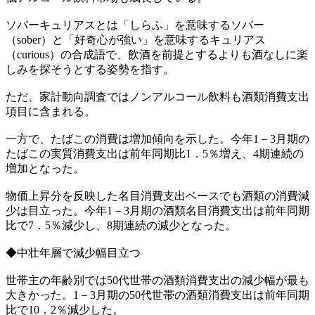
ソバーキュリアスとは「しらふ」を意味するソバー
（sober）と「好奇心が強い」を意味するキュリアス
（curious）の合成語で、飲酒を前提とするよりも酒なしに楽
しみを探そうとする姿勢を指す。
ただ、家計動向調査ではノンアルコール飲料も酒類消費支出
項目に含まれる。
一方で、たばこの消費は増加傾向を示した。今年1－3月期の
たばこの実質消費支出は前年同期比1．5％増え、4期連続の
増加となった。
物価上昇分を反映した名目消費支出ベースでも酒類の消費減
少は目立った。今年1－3月期の酒類名目消費支出は前年同期
比で7．5％減少し、8期連続の減少となった。
◆中壮年層で減少幅目立つ
世帯主の年齢別では50代世帯の酒類消費支出の減少幅が最も
大きかった。1－3月期の50代世帯の酒類消費支出は前年同期
比で10．2％減少した。