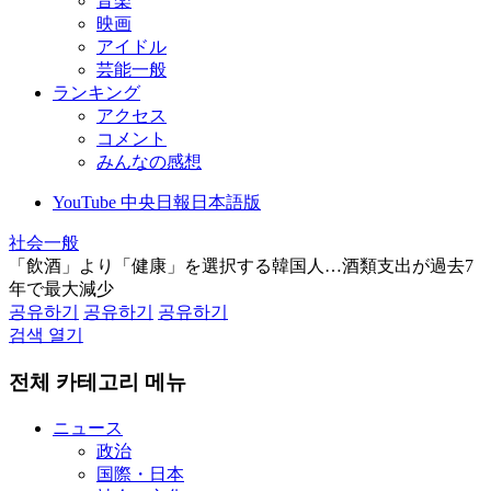
音楽
映画
アイドル
芸能一般
ランキング
アクセス
コメント
みんなの感想
YouTube 中央日報日本語版
社会一般
「飲酒」より「健康」を選択する韓国人…酒類支出が過去7
年で最大減少
공유하기
공유하기
공유하기
검색 열기
전체 카테고리 메뉴
ニュース
政治
国際・日本