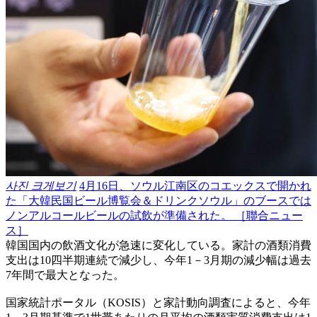
사진 크게보기
4月16日、ソウル江南区のコエックスで開かれ
た「大韓民国ビール博覧会＆ドリンクソウル」のブースでは
ノンアルコールビールの試飲が準備された。 ［聯合ニュー
ス］
韓国国内の飲酒文化が急速に変化している。家計の酒類消費
支出は10四半期連続で減少し、今年1－3月期の減少幅は過去
7年間で最大となった。
国家統計ポータル（KOSIS）と家計動向調査によると、今年