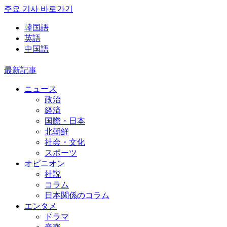
주요 기사 바로가기
韓国語
英語
中国語
最新記事
ニュース
政治
経済
国際・日本
北朝鮮
社会・文化
スポーツ
オピニオン
社説
コラム
日本関係のコラム
エンタメ
ドラマ