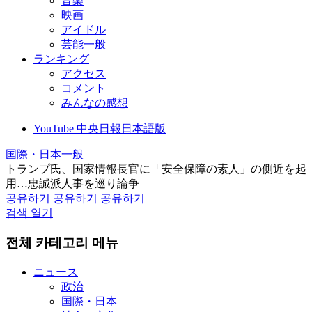
音楽
映画
アイドル
芸能一般
ランキング
アクセス
コメント
みんなの感想
YouTube 中央日報日本語版
国際・日本一般
トランプ氏、国家情報長官に「安全保障の素人」の側近を起
用…忠誠派人事を巡り論争
공유하기
공유하기
공유하기
검색 열기
전체 카테고리 메뉴
ニュース
政治
国際・日本