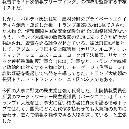
報告する「日次情報ブリーフィング」の作成を監督する中核
ポストだ。
しかし、パルティ氏は住宅・建材分野のプライベートエクイ
ティを創業・運営した後、トランプ第2期政権に抜てきされ
た人物で、情報機関や国家安全保障分野での勤務経験がない
うえ、トランプ大統領の政敵攻撃の先頭に立ってきた経歴が
強調され、資質を巡る論争が起きている。彼はFHFA局長と
して、アダム・シフ民主党上院議員（カリフォルニア）、レ
ティシア・ジェームズ・ニューヨーク州司法長官、リサ・ク
ック連邦準備制度理事会（FRB）理事など、トランプ大統領
と政治的に対立する人物に対し、モーゲージ（住宅ローン）
詐欺疑惑を提起して告発を主導してきた。トランプ大統領の
長男ドナルド・トランプ・ジュニア氏の友人でもある。
今回の人事に野党の民主党は強く反発した。上院情報委員会
所属のマーク・ワーナー民主党議員（バージニア）は「（ト
ランプ）大統領は、事実に従い権力者に真実を語る情報トッ
プではなく、国民にどんな代償を払わせても大統領の意向に
合わせ、進んで情報を操作できる人物を探している」と主張
した。