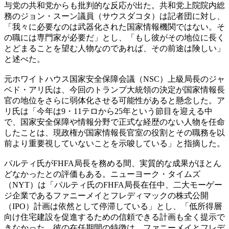
与党の共和党からも批判的な反応が出た。共和党上院院内総
務のジョン・スーン議員（サウスダコタ）は記者団に対し、
「我々に必要なのは武器化された国家情報機関ではない。そ
の職には専門家が必要だ」とし、「もし彼がその地位に長く
とどまることを望む人物なのであれば、その前途は険しい」
と述べた。
元ホワイトハウス国家安全保障会議（NSC）上級局長のジャ
ベド・アリ氏は、今回のトランプ大統領の決定が国家情報長
官の地位をさらに弱体化させる可能性があると懸念した。ア
リ氏は「今年は9・11テロから25年という節目を迎える中
で、国家安全保障や情報分野で正式な経歴のない人物を任命
したことは、現政権が国家情報長官室の役割とその職務を以
前より重要視していないことを示唆している」と指摘した。
パルティ氏がFHFA局長を務める間、実質的な成果がほとん
どなかったとの評価もある。ニューヨーク・タイムズ
（NYT）は「パルティ氏のFHFA局長在任中、二大モーゲー
ジ企業であるファニーメイとフレディマックの株式公開
（IPO）計画は依然として停滞している」とし、「低所得層
向け住宅建設を促進するための信頼できる計画も全く提示で
きなかった。彼の在任期間の特徴は、ファニーメイとフレデ