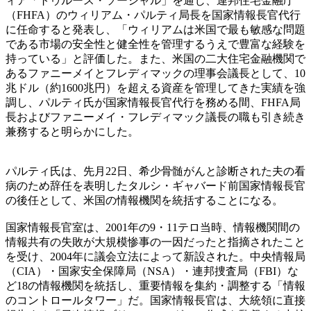
ィア「トゥルース・ソーシャル」を通じ、連邦住宅金融庁
（FHFA）のウィリアム・パルティ局長を国家情報長官代行
に任命すると発表し、「ウィリアムは米国で最も敏感な問題
である市場の安全性と健全性を管理するうえで豊富な経験を
持っている」と評価した。また、米国の二大住宅金融機関で
あるファニーメイとフレディマックの理事会議長として、10
兆ドル（約1600兆円）を超える資産を管理してきた実績を強
調し、パルティ氏が国家情報長官代行を務める間、FHFA局
長およびファニーメイ・フレディマック議長の職も引き続き
兼務すると明らかにした。
パルティ氏は、先月22日、希少骨髄がんと診断された夫の看
病のため辞任を表明したタルシ・ギャバード前国家情報長官
の後任として、米国の情報機関を統括することになる。
国家情報長官室は、2001年の9・11テロ当時、情報機関間の
情報共有の失敗が大規模惨事の一因だったと指摘されたこと
を受け、2004年に議会立法によって新設された。中央情報局
（CIA）・国家安全保障局（NSA）・連邦捜査局（FBI）な
ど18の情報機関を統括し、重要情報を集約・調整する「情報
のコントロールタワー」だ。国家情報長官は、大統領に直接