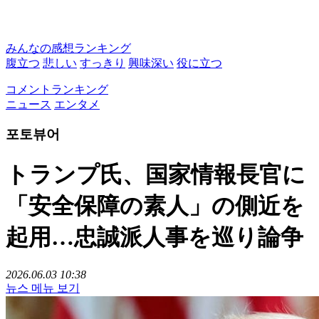
みんなの感想ランキング
腹立つ
悲しい
すっきり
興味深い
役に立つ
コメントランキング
ニュース
エンタメ
포토뷰어
トランプ氏、国家情報長官に
「安全保障の素人」の側近を
起用…忠誠派人事を巡り論争
2026.06.03 10:38
뉴스 메뉴 보기