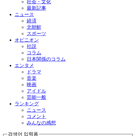
社会・文化
最新記事
ニュース
経済
北朝鮮
スポーツ
オピニオン
社説
コラム
日本関係のコラム
エンタメ
ドラマ
音楽
映画
アイドル
芸能一般
ランキング
ニュース
コメント
みんなの感想
검색어 입력폼