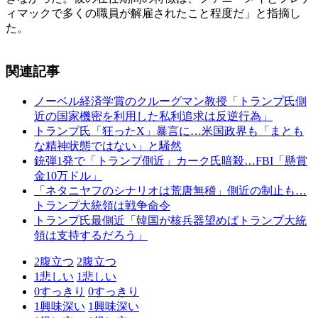
ィマックで多くの職員が解雇されたこと程度だ」と指摘し
た。
関連記事
ノーベル経済学賞のクルーグマン教授「トランプ氏側
近の国家機密を利用した私利追求は反逆行為」
トランプ氏「狂ったX」暴言に…米国政界も「まとも
な精神状態ではない」と騒然
銃弾1発で「トランプ側近」カーク氏暗殺…FBI「懸賞
金10万ドル」
「ネタニヤフのシナリオは荒唐無稽」側近の制止も…
トランプ大統領は戦争命令
トランプ氏最側近「韓国が核兵器望めばトランプ大統
領は支持するだろう」
2
腹立つ
2
腹立つ
1
悲しい
1
悲しい
0
すっきり
0
すっきり
1
興味深い
1
興味深い