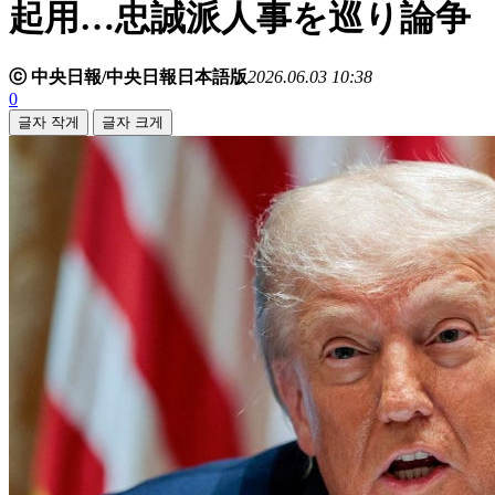
起用…忠誠派人事を巡り論争
ⓒ 中央日報/中央日報日本語版
2026.06.03 10:38
0
글자 작게
글자 크게