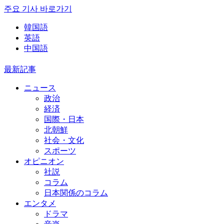
주요 기사 바로가기
韓国語
英語
中国語
最新記事
ニュース
政治
経済
国際・日本
北朝鮮
社会・文化
スポーツ
オピニオン
社説
コラム
日本関係のコラム
エンタメ
ドラマ