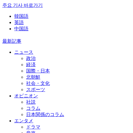
주요 기사 바로가기
韓国語
英語
中国語
最新記事
ニュース
政治
経済
国際・日本
北朝鮮
社会・文化
スポーツ
オピニオン
社説
コラム
日本関係のコラム
エンタメ
ドラマ