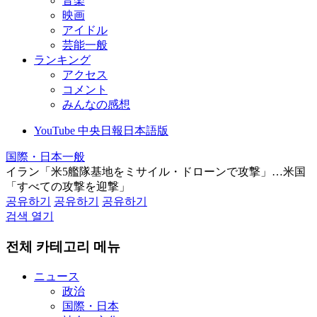
音楽
映画
アイドル
芸能一般
ランキング
アクセス
コメント
みんなの感想
YouTube 中央日報日本語版
国際・日本一般
イラン「米5艦隊基地をミサイル・ドローンで攻撃」…米国
「すべての攻撃を迎撃」
공유하기
공유하기
공유하기
검색 열기
전체 카테고리 메뉴
ニュース
政治
国際・日本