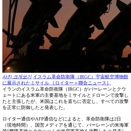
사진 크게보기
イスラム革命防衛隊（IRGC）宇宙航空博物館
に展示されたミサイル ［ロイター＝聯合ニュース］
イランのイスラム革命防衛隊（IRGC）がバーレーンとクウ
ェートにある米軍の主要基地をミサイルとドローンで攻撃し
たと主張したが、米国はこれを直ちに否定し、すべての攻撃
を正常に防御したと発表した。
ロイター通信やAFP通信などによると、革命防衛隊は2日
（現地時間）、国営メディアを通じて、バーレーンの米海軍