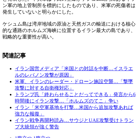
ン軍の地上管制所を標的にしたものであり、米軍の死傷者は
発生していないと明らかにした。
ケシュム島は湾岸地域の原油と天然ガスの輸送における核心
的な通路のホルムズ海峡に位置するイラン最大の島であり、
戦略的な重要性が高い。
関連記事
イラン国営メディア「米国との対話を中断…イスラエ
ルのレバノン攻撃が原因」
米軍、イランのレーダー・ドローン施設空襲…「撃墜
攻撃に対する自衛権対応」
トランプ氏「終わらせることだってできる」発言から6
時間後にイラン攻撃…「ホルムズのてこ」争い
イラン「米空軍基地を打撃…米国から追加攻撃あれば
強力な報復」
イラン戦争再開秒読み…サウジとUAE攻撃受けトラン
プ大統領が強く警告