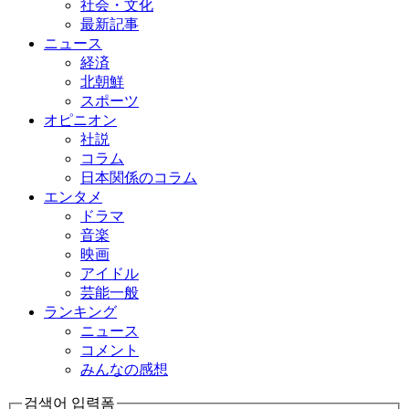
社会・文化
最新記事
ニュース
経済
北朝鮮
スポーツ
オピニオン
社説
コラム
日本関係のコラム
エンタメ
ドラマ
音楽
映画
アイドル
芸能一般
ランキング
ニュース
コメント
みんなの感想
검색어 입력폼