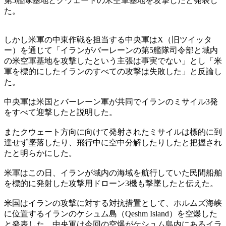
第5艦隊基地とクウェートの米空軍基地を攻撃したと発表し
た。
しかし米軍の中東作戦を担当する中央軍はX（旧ツイッタ
ー）を通じて「イランがバーレーンの第5艦隊司令部と域内
の米空軍基地を攻撃したという主張は事実でない」とし「米
軍を標的にしたイランのすべての攻撃は失敗した」と反論し
た。
中央軍は米国とバーレーン軍が共同でイランのミサイル3発
をすべて迎撃したと説明した。
またクウェート方向に向けて発射されたミサイルは標的に到
達せず墜落したり、飛行中に空中分解したりしたと把握され
たと明らかにした。
米軍はこの日、イランが域内の海域を航行していた民間船舶
を標的に発射した攻撃用ドローン3機も撃墜したと伝えた。
米国はイランの攻撃に対する対抗措置として、ホルムズ海峡
に位置するイランのケシュム島（Qeshm Island）を空爆した
と発表した。中央軍は今回の空爆がケシュム島内にあるイラ