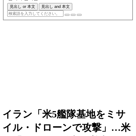
見出し or 本文
見出し and 本文
イラン「米5艦隊基地をミサ
イル・ドローンで攻撃」…米