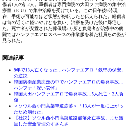
傷者1人の計2人。重傷者は専門病院の大田ファ病院の集中治
療室（ICU）で集中治療を受けている。この日午後9時現
在、手術が可能なほど状態が好転したと伝えられた。軽傷者
は首の近くに軽いやけどを負い、治療を受けた後に帰宅し
た。死亡者が安置された葬儀場2カ所と負傷者が治療中の病
院ではハンファエアロスペースの作業服を着た社員らの姿が
見られた。
関連記事
8年で13人亡くなった…ハンファエアロ「鉄壁の保安」
の逆説
韓国防衛産業疾走の中でハンファエアロの爆発事故…
ハンファ「深い哀悼」
韓国大田ハンファエアロで爆発事故…5人死亡・2人負
傷
＜ソウル西小門高架車道崩落＞「13人が一度に上がっ
たため崩れた」
【社説】ソウル西小門高架道路崩落死亡事故、また露
呈した安全管理のずさんさ