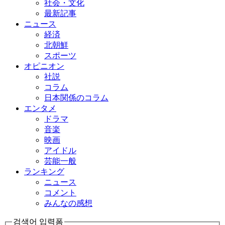
社会・文化
最新記事
ニュース
経済
北朝鮮
スポーツ
オピニオン
社説
コラム
日本関係のコラム
エンタメ
ドラマ
音楽
映画
アイドル
芸能一般
ランキング
ニュース
コメント
みんなの感想
검색어 입력폼