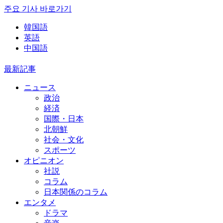
주요 기사 바로가기
韓国語
英語
中国語
最新記事
ニュース
政治
経済
国際・日本
北朝鮮
社会・文化
スポーツ
オピニオン
社説
コラム
日本関係のコラム
エンタメ
ドラマ