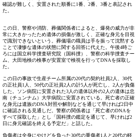
確認が難しく、安置された順番に1番、2番、3番と表記され
た。
この日、警察や消防、葬儀関係者によると、爆発の威力が非
常に大きかったため遺体の損傷が激しく、正確な身元を目視
で識別できないという。葬儀場の職員は手を振って沈黙する
ことで凄惨な遺体の状態に関する回答に代えた。午後4時ご
ろには国立科学捜査研究院（国科捜）、警察の科学捜査チー
ム、大田地検の検事が安置室で検視を行ってDNAを採取し
た。
この日の事故で生産チーム所属の20代の契約社員2人、30代
の正社員1人、50代の正社員2人の計5人が死亡し、2人が負傷
した。ソン病院に安置された3人の遺体以外の2人の遺体は忠
南（チュンナム）大学病院に安置されている。死亡者の正確
な身元は遺族のDNA対照や解剖などを通じて早ければ2日中
に確認される見通しだ。警察の関係者は「死亡者のDNAを
すべて採取した」とし「国科捜の鑑定を通じて、早ければ2
日に身元確認を終える予定だ」と話した。
負傷者は全身にやけどを負った30代の重傷者1人と20代の軽