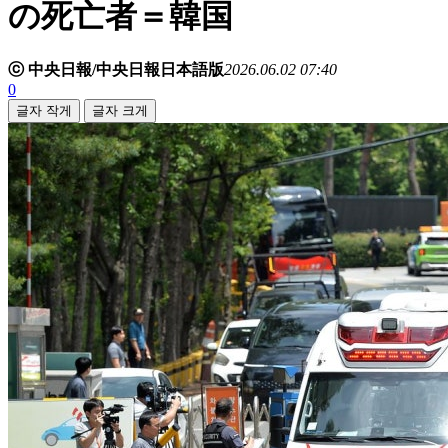
の死亡者＝韓国
ⓒ 中央日報/中央日報日本語版
2026.06.02 07:40
0
글자 작게
글자 크게