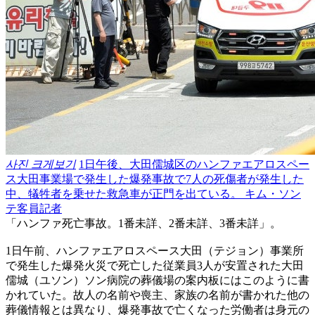
사진 크게보기
1日午後、大田儒城区のハンファエアロスペー
ス大田事業場で発生した爆発事故で7人の死傷者が発生した
中、犠牲者を乗せた救急車が正門を出ている。 キム・ソン
テ客員記者
「ハンファ死亡事故。1番未詳、2番未詳、3番未詳」。
1日午前、ハンファエアロスペース大田（テジョン）事業所
で発生した爆発火災で死亡した従業員3人が安置された大田
儒城（ユソン）ソン病院の葬儀場の案内板にはこのように書
かれていた。故人の名前や喪主、家族の名前が書かれた他の
葬儀情報とは異なり、爆発事故で亡くなった労働者は身元の