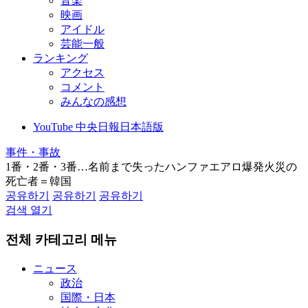
音楽
映画
アイドル
芸能一般
ランキング
アクセス
コメント
みんなの感想
YouTube 中央日報日本語版
事件・事故
1番・2番・3番…名前まで失ったハンファエアロ爆発火災の
死亡者＝韓国
공유하기
공유하기
공유하기
검색 열기
전체 카테고리 메뉴
ニュース
政治
国際・日本