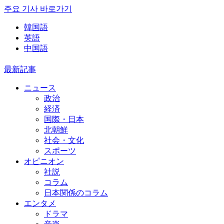
주요 기사 바로가기
韓国語
英語
中国語
最新記事
ニュース
政治
経済
国際・日本
北朝鮮
社会・文化
スポーツ
オピニオン
社説
コラム
日本関係のコラム
エンタメ
ドラマ