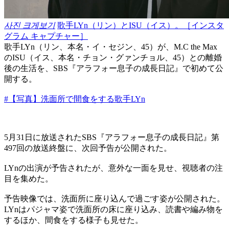
사진 크게보기
歌手LYn（リン）とISU（イス）。［インスタ
グラム キャプチャー］
歌手LYn（リン、本名・イ・セジン、45）が、M.C the Max
のISU（イス、本名・チョン・グァンチョル、45）との離婚
後の生活を、SBS『アラフォー息子の成長日記』で初めて公
開する。
#【写真】洗面所で間食をする歌手LYn
5月31日に放送されたSBS『アラフォー息子の成長日記』第
497回の放送終盤に、次回予告が公開された。
LYnの出演が予告されたが、意外な一面を見せ、視聴者の注
目を集めた。
予告映像では、洗面所に座り込んで過ごす姿が公開された。
LYnはパジャマ姿で洗面所の床に座り込み、読書や編み物を
するほか、間食をする様子も見せた。