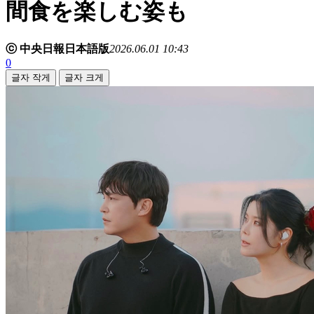
間食を楽しむ姿も
ⓒ 中央日報日本語版
2026.06.01 10:43
0
글자 작게
글자 크게