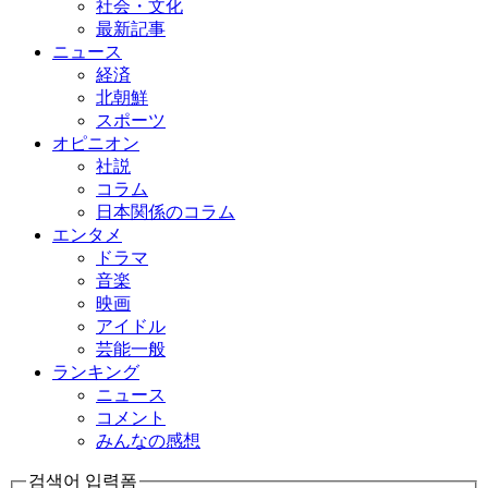
社会・文化
最新記事
ニュース
経済
北朝鮮
スポーツ
オピニオン
社説
コラム
日本関係のコラム
エンタメ
ドラマ
音楽
映画
アイドル
芸能一般
ランキング
ニュース
コメント
みんなの感想
검색어 입력폼