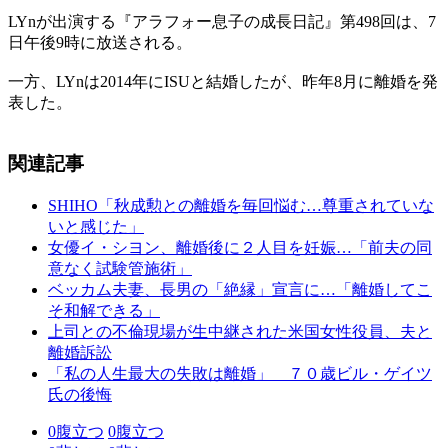
LYnが出演する『アラフォー息子の成長日記』第498回は、7
日午後9時に放送される。
一方、LYnは2014年にISUと結婚したが、昨年8月に離婚を発
表した。
関連記事
SHIHO「秋成勲との離婚を毎回悩む…尊重されていな
いと感じた」
女優イ・シヨン、離婚後に２人目を妊娠…「前夫の同
意なく試験管施術」
ベッカム夫妻、長男の「絶縁」宣言に…「離婚してこ
そ和解できる」
上司との不倫現場が生中継された米国女性役員、夫と
離婚訴訟
「私の人生最大の失敗は離婚」 ７０歳ビル・ゲイツ
氏の後悔
0
腹立つ
0
腹立つ