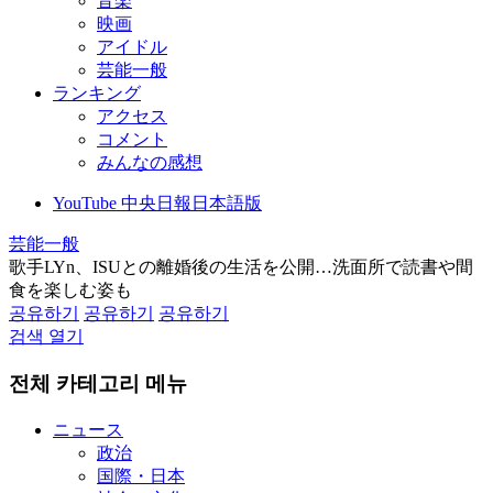
音楽
映画
アイドル
芸能一般
ランキング
アクセス
コメント
みんなの感想
YouTube 中央日報日本語版
芸能一般
歌手LYn、ISUとの離婚後の生活を公開…洗面所で読書や間
食を楽しむ姿も
공유하기
공유하기
공유하기
검색 열기
전체 카테고리 메뉴
ニュース
政治
国際・日本