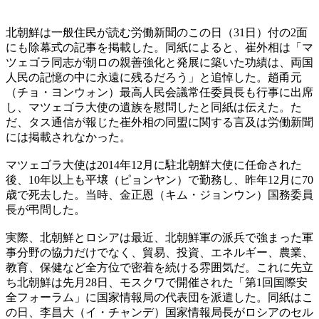
北朝鮮は一般住民が読む労働新聞のこの日（31日）付の2面
にも除幕式の記事を掲載した。同紙によると、崔外相は「マ
ツェゴラ同志が朝ロの親善強化と発展に築いた功績は、両国
人民の記憶の中に永遠に残るだろう」と追悼した。趙甬元
（チョ・ヨンウォン）最高人民会議常任委員長も行事に出席
し、マツェゴラ大使の遺族を慰問したと同紙は伝えた。た
だ、タス通信が報じた崔外相の同盟に関する言及は労働新聞
には掲載されなかった。
マツェゴラ大使は2014年12月に駐北朝鮮大使に任命された
後、10年以上も平壌（ピョンヤン）で勤務し、昨年12月に70
歳で死去した。当時、金正恩（キム・ジョンウン）国務委員
長が弔問した。
実際、北朝鮮とロシアは最近、北朝鮮軍の派兵で強まった軍
事分野の協力だけでなく、貿易、投資、エネルギー、農業、
教育、保健など全方位で密着を続ける雰囲気だ。これに先立
ち北朝鮮は先月28日、モスクワで開催された「第1回国際安
全フォーラム」に国家情報局の代表団を派遣した。同紙はこ
の日、李昌大（イ・チャンデ）国家情報局長がロシアのセル