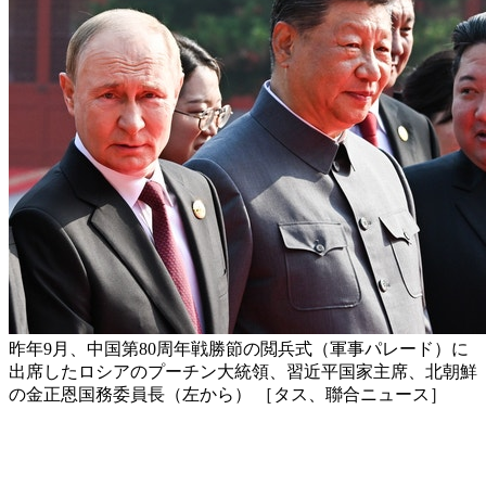
昨年9月、中国第80周年戦勝節の閲兵式（軍事パレード）に
出席したロシアのプーチン大統領、習近平国家主席、北朝鮮
の金正恩国務委員長（左から） ［タス、聯合ニュース］