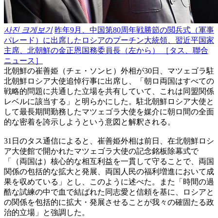
사진 크게보기
昨年9月、中国第80周年戦勝節の閲兵式（軍事
パレード）に出席したロシアのプーチン大統領、習近平国家
主席、北朝鮮の金正恩国務委員長（左から） ［タス、聯合
ニュース］
北朝鮮の崔善姫（チェ・ソンヒ）外相が30日、マツェゴラ駐
北朝鮮ロシア大使追悼行事に出席し、「朝ロ両国はすべての
戦略的問題に共通した立場を共有していて、これは同盟関係
レベルに該当する」と明らかにした。駐北朝鮮ロシア大使と
して最長期間勤務したマツェゴラ大使を媒介に朝ロ間の全面
的な密着を誇示しようという意図と解釈される。
31日のタス通信によると、崔善姫外相は前日、在北朝鮮ロシ
ア大使館で開かれたマツェゴラ大使の記念銘板除幕式で
「（両国は）核心的な相互利益を一貫して守ることで、両国
関係の包括的な拡大と発展、両国人民の福利増進において成
果を収めている」とし、このように述べた。また「時間の過
酷な試練の中で血で結ばれた同志愛と信頼を基に、ロシアと
の関係を包括的に拡大・発展させることが我々の確固たる政
治的立場」と強調した。