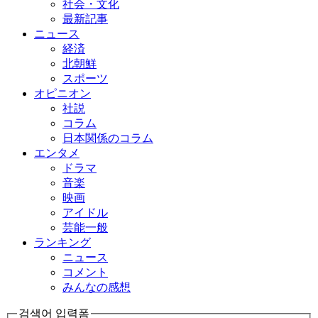
社会・文化
最新記事
ニュース
経済
北朝鮮
スポーツ
オピニオン
社説
コラム
日本関係のコラム
エンタメ
ドラマ
音楽
映画
アイドル
芸能一般
ランキング
ニュース
コメント
みんなの感想
검색어 입력폼