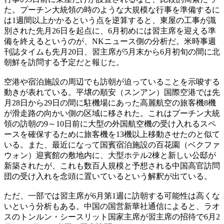
た。プーチン大統領の時のような大規模な行事を準備するに
は1週間以上かかるという点を逆算すると、東屋の工事が識
別された先月26日を起点に、6月初めには習主席を迎える準
備を終えるというのが、NKニュース側の分析だ。米時事週
刊誌タイムも先月20日、習主席が5月末から6月初旬の間に北
朝鮮を訪問する予定だと報じた。
空港や宿泊施設の周辺でも訪朝が迫っていることを示唆する
動きが表れている。平壌の順安（スンアン）国際空港では先
月28日から29日の間に駐機場にあった高麗航空の旅客機8機
が滑走路の向かい側の区域に移された。これはプーチン大統
領の訪朝の9～10日前に大型の外国航空機の受け入れるスペ
ースを確保するために旅客機を13機以上移動させたのと似て
いる。また、最近になって国賓宿泊施設の百花園（ベクファ
ウォン）迎賓館の敷地内に、大型ホテル2棟と新しい公邸が
新築されたが、これも数百人規模と予想される中国高官訪問
団の受け入れを念頭に置いているという解釈が出ている。
ただ、一部では習主席が6月第1週に訪朝する可能性は高くな
いという分析もある。中国の国営新華社通信によると、ラオ
スのトンルン・シースリット国家主席が習主席の招待で6月2