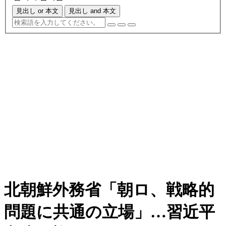
見出し or 本文
見出し and 本文
北朝鮮外務省「朝ロ、戦略的
問題に共通の立場」…習近平