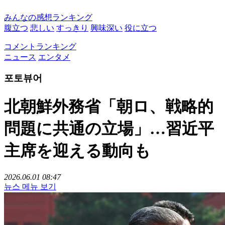
みんなの感想ランキング
腹立つ
悲しい
すっきり
興味深い
役に立つ
コメントランキング
ニュース
エンタメ
포토뷰어
北朝鮮外務省「朝ロ、戦略的
問題に共通の立場」…習近平
主席を迎える動向も
2026.06.01 08:47
뉴스 메뉴 보기