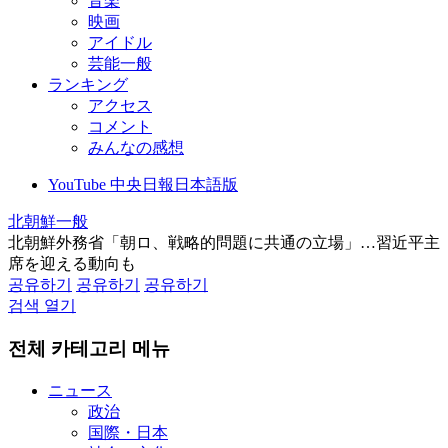
音楽
映画
アイドル
芸能一般
ランキング
アクセス
コメント
みんなの感想
YouTube 中央日報日本語版
北朝鮮一般
北朝鮮外務省「朝ロ、戦略的問題に共通の立場」…習近平主
席を迎える動向も
공유하기
공유하기
공유하기
검색 열기
전체 카테고리 메뉴
ニュース
政治
国際・日本