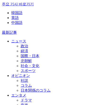
주요 기사 바로가기
韓国語
英語
中国語
最新記事
ニュース
政治
経済
国際・日本
北朝鮮
社会・文化
スポーツ
オピニオン
社説
コラム
日本関係のコラム
エンタメ
ドラマ