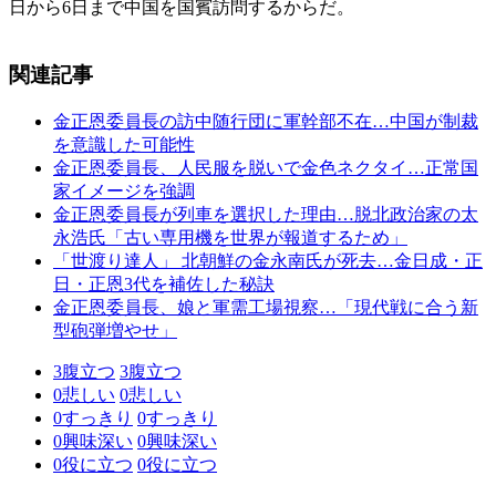
日から6日まで中国を国賓訪問するからだ。
関連記事
金正恩委員長の訪中随行団に軍幹部不在…中国が制裁
を意識した可能性
金正恩委員長、人民服を脱いで金色ネクタイ…正常国
家イメージを強調
金正恩委員長が列車を選択した理由…脱北政治家の太
永浩氏「古い専用機を世界が報道するため」
「世渡り達人」 北朝鮮の金永南氏が死去…金日成・正
日・正恩3代を補佐した秘訣
金正恩委員長、娘と軍需工場視察…「現代戦に合う新
型砲弾増やせ」
3
腹立つ
3
腹立つ
0
悲しい
0
悲しい
0
すっきり
0
すっきり
0
興味深い
0
興味深い
0
役に立つ
0
役に立つ