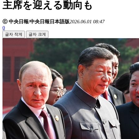
主席を迎える動向も
ⓒ 中央日報/中央日報日本語版
2026.06.01 08:47
0
글자 작게
글자 크게