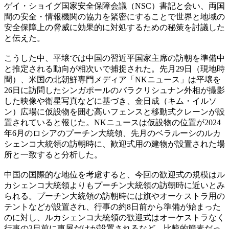
ゲイ・ショイグ国家安全保障会議（NSC）書記と会い、両国
間の安全・情報機関の協力を緊密にすることで世界と地域の
安全保障上の脅威に効果的に対処するための秘策を討議した
と伝えた。
こうした中、平壌では中国の習近平国家主席の訪朝を準備中
と推定される動向が相次いで捕捉された。先月29日（現地時
間）、米国の北朝鮮専門メディア「NKニュース」は平壌を
26日に訪問したシンガポールのバラクリシュナン外相が撮影
した映像や衛星写真などに基づき、金日成（キム・イルソ
ン）広場に仮設物を囲む高いフェンスと移動式クレーンが設
置されていると報じた。NKニュースは仮設物の位置が2024
年6月のロシアのプーチン大統領、先月のベラルーシのルカ
シェンコ大統領の訪朝時に、歓迎式用の建物が設置された場
所と一致すると分析した。
中国の国際的な地位を考慮すると、今回の歓迎式の規模はル
カシェンコ大統領よりもプーチン大統領の訪朝時に近いとみ
られる。プーチン大統領の訪朝時には旗やオーケストラ用の
テントなどが設置され、行事の約8日前から準備が始まった
のに対し、ルカシェンコ大統領の歓迎式はオーケストラなく
行事の3日前に東屋だけが設置されるなど、比較的簡素だっ