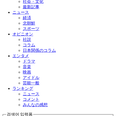
社会・文化
最新記事
ニュース
経済
北朝鮮
スポーツ
オピニオン
社説
コラム
日本関係のコラム
エンタメ
ドラマ
音楽
映画
アイドル
芸能一般
ランキング
ニュース
コメント
みんなの感想
검색어 입력폼