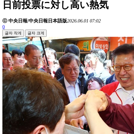
日前投票に対し高い熱気
ⓒ 中央日報/中央日報日本語版
2026.06.01 07:02
0
글자 작게
글자 크게