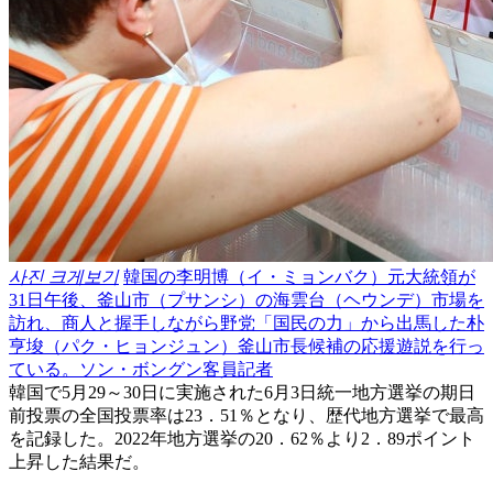
사진 크게보기
韓国の李明博（イ・ミョンバク）元大統領が
31日午後、釜山市（プサンシ）の海雲台（ヘウンデ）市場を
訪れ、商人と握手しながら野党「国民の力」から出馬した朴
亨埈（パク・ヒョンジュン）釜山市長候補の応援遊説を行っ
ている。ソン・ボングン客員記者
韓国で5月29～30日に実施された6月3日統一地方選挙の期日
前投票の全国投票率は23．51％となり、歴代地方選挙で最高
を記録した。2022年地方選挙の20．62％より2．89ポイント
上昇した結果だ。