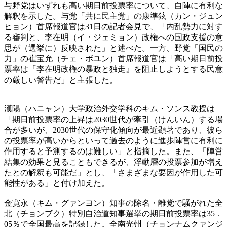
与野党はいずれも高い期日前投票率について、自陣に有利な
解釈を示した。与党「共に民主党」の康準鉉（カン・ジュン
ヒョン）首席報道官は31日の記者会見で、「内乱勢力に対す
る審判と、李在明（イ・ジェミョン）政権への国政支援の意
思が（選挙に）反映された」と述べた。一方、野党「国民の
力」の崔宝允（チェ・ボユン）首席報道官は「高い期日前投
票率は『李在明政権の暴政と独走』を阻止しようとする民意
の厳しい警告だ」と主張した。
漢陽（ハニャン）大学政治外交学科のキム・ソンス教授は
「期日前投票率の上昇は2030世代が牽引（けんいん）する場
合が多いが、2030世代の保守化傾向が最近顕著であり、彼ら
の投票率が高いからといって過去のように進歩陣営に有利に
作用すると予測するのは難しい」と指摘した。また、「陣営
結集の効果と見ることもできるが、浮動層の投票参加が増え
たとの解釈も可能だ」とし、「さまざまな要因が作用した可
能性がある」と付け加えた。
金寛永（キム・グァンヨン）知事の除名・離党で騒がれた全
北（チョンブク）特別自治道知事選挙の期日前投票率は35．
05％で全国最高を記録した。全南光州（チョンナムクァンジ