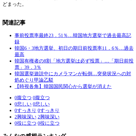
どまった。
関連記事
事前投票率最終23．51％…韓国地方選挙で過去最高記
録
韓国6・3地方選挙、初日の期日前投票率11．6％…過去
最高
韓国有権者の8割「地方選挙は必ず投票」…「期日前投
票」39．3％
韓国選挙遊説中にカメラマンが転倒…突発状況への対
処めぐり甲論乙駁
【時視各角】韓国国民関心から選挙が消えた
0
腹立つ
0
腹立つ
0
悲しい
0
悲しい
0
すっきり
0
すっきり
2
興味深い
2
興味深い
0
役に立つ
0
役に立つ