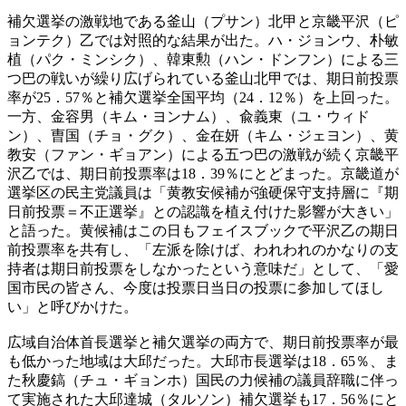
補欠選挙の激戦地である釜山（プサン）北甲と京畿平沢（ピ
ョンテク）乙では対照的な結果が出た。ハ・ジョンウ、朴敏
植（パク・ミンシク）、韓東勲（ハン・ドンフン）による三
つ巴の戦いが繰り広げられている釜山北甲では、期日前投票
率が25．57％と補欠選挙全国平均（24．12％）を上回った。
一方、金容男（キム・ヨンナム）、兪義東（ユ・ウィド
ン）、曺国（チョ・グク）、金在妍（キム・ジェヨン）、黄
教安（ファン・ギョアン）による五つ巴の激戦が続く京畿平
沢乙では、期日前投票率は18．39％にとどまった。京畿道が
選挙区の民主党議員は「黄教安候補が強硬保守支持層に『期
日前投票＝不正選挙』との認識を植え付けた影響が大きい」
と語った。黄候補はこの日もフェイスブックで平沢乙の期日
前投票率を共有し、「左派を除けば、われわれのかなりの支
持者は期日前投票をしなかったという意味だ」として、「愛
国市民の皆さん、今度は投票日当日の投票に参加してほし
い」と呼びかけた。
広域自治体首長選挙と補欠選挙の両方で、期日前投票率が最
も低かった地域は大邱だった。大邱市長選挙は18．65％、ま
た秋慶鎬（チュ・ギョンホ）国民の力候補の議員辞職に伴っ
て実施された大邱達城（タルソン）補欠選挙も17．56％にと