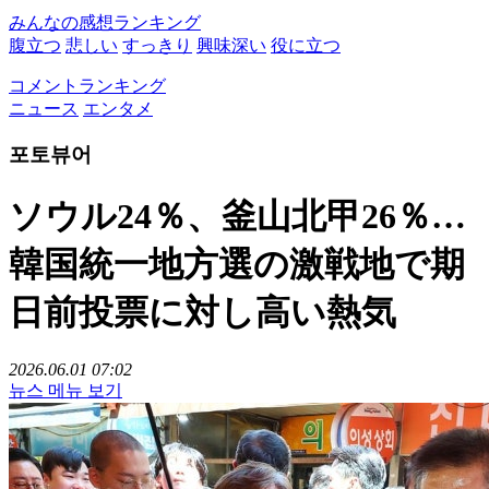
みんなの感想ランキング
腹立つ
悲しい
すっきり
興味深い
役に立つ
コメントランキング
ニュース
エンタメ
포토뷰어
ソウル24％、釜山北甲26％…
韓国統一地方選の激戦地で期
日前投票に対し高い熱気
2026.06.01 07:02
뉴스 메뉴 보기