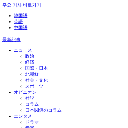
주요 기사 바로가기
韓国語
英語
中国語
最新記事
ニュース
政治
経済
国際・日本
北朝鮮
社会・文化
スポーツ
オピニオン
社説
コラム
日本関係のコラム
エンタメ
ドラマ