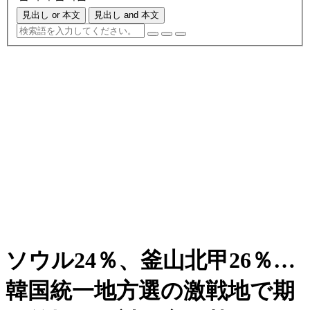
見出し or 本文
見出し and 本文
ソウル24％、釜山北甲26％…
韓国統一地方選の激戦地で期