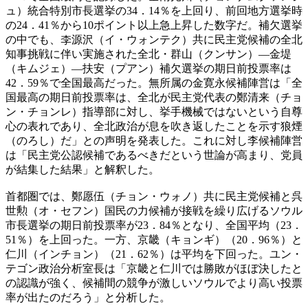
ュ）統合特別市長選挙の34．14％を上回り、前回地方選挙時
の24．41％から10ポイント以上急上昇した数字だ。補欠選挙
の中でも、李源沢（イ・ウォンテク）共に民主党候補の全北
知事挑戦に伴い実施された全北・群山（クンサン）―金堤
（キムジェ）―扶安（プアン）補欠選挙の期日前投票率は
42．59％で全国最高だった。無所属の金寛永候補陣営は「全
国最高の期日前投票率は、全北が民主党代表の鄭清来（チョ
ン・チョンレ）指導部に対し、挙手機械ではないという自尊
心の表れであり、全北政治が息を吹き返したことを示す狼煙
（のろし）だ」との声明を発表した。これに対し李候補陣営
は「民主党公認候補であるべきだという世論が高まり、党員
が結集した結果」と解釈した。
首都圏では、鄭愿伍（チョン・ウォノ）共に民主党候補と呉
世勲（オ・セフン）国民の力候補が接戦を繰り広げるソウル
市長選挙の期日前投票率が23．84％となり、全国平均（23．
51％）を上回った。一方、京畿（キョンギ）（20．96％）と
仁川（インチョン）（21．62％）は平均を下回った。ユン・
テゴン政治分析室長は「京畿と仁川では勝敗がほぼ決したと
の認識が強く、候補間の競争が激しいソウルでより高い投票
率が出たのだろう」と分析した。