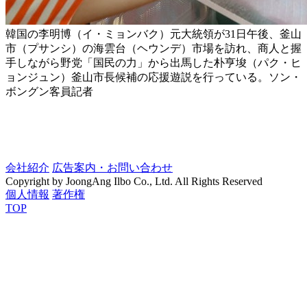
韓国の李明博（イ・ミョンバク）元大統領が31日午後、釜山
市（プサンシ）の海雲台（ヘウンデ）市場を訪れ、商人と握
手しながら野党「国民の力」から出馬した朴亨埈（パク・ヒ
ョンジュン）釜山市長候補の応援遊説を行っている。ソン・
ボングン客員記者
会社紹介
広告案内・お問い合わせ
Copyright by JoongAng Ilbo Co., Ltd. All Rights Reserved
個人情報
著作権
TOP