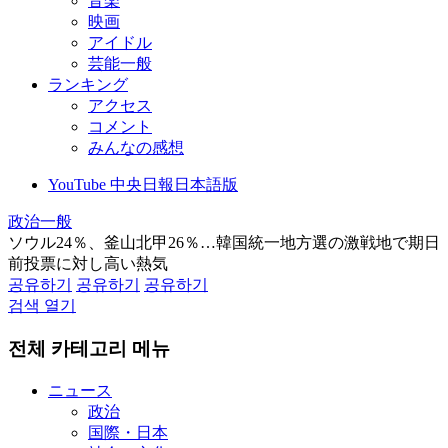
音楽
映画
アイドル
芸能一般
ランキング
アクセス
コメント
みんなの感想
YouTube 中央日報日本語版
政治一般
ソウル24％、釜山北甲26％…韓国統一地方選の激戦地で期日
前投票に対し高い熱気
공유하기
공유하기
공유하기
검색 열기
전체 카테고리 메뉴
ニュース
政治
国際・日本