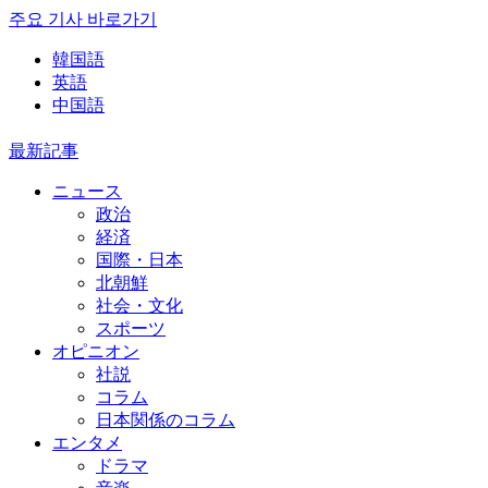
주요 기사 바로가기
韓国語
英語
中国語
最新記事
ニュース
政治
経済
国際・日本
北朝鮮
社会・文化
スポーツ
オピニオン
社説
コラム
日本関係のコラム
エンタメ
ドラマ