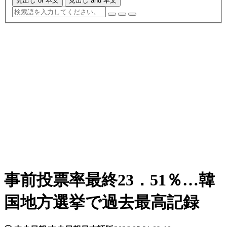
見出し or 本文
見出し and 本文
事前投票率最終23．51％…韓
国地方選挙で過去最高記録