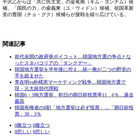
平沢乙からは「共に民主党」の金竜南（キム・ヨンナム）候
補、「国民の力」の兪義東（ユ・ウィドン）候補、祖国革新
党の曺国（チョ・グク）候補らが接戦を繰り広げている。
関連記事
前代未聞の政府発ボイコット…韓国地方選の争点とな
ったスタバコリアの「タンクデー」
韓国地方選挙を半年後に控え…統一教が二つの野党の
手を組ませた
李在明vs朴槿恵マーケティング戦争…韓国地方選で
現・元大統領代理戦
韓国6・3地方選挙、初日の期日前投票率11．6％…過去
最高
韓国有権者の8割「地方選挙は必ず投票」…「期日前投
票」39．3％
0
腹立つ
0
腹立つ
0
悲しい
0
悲しい