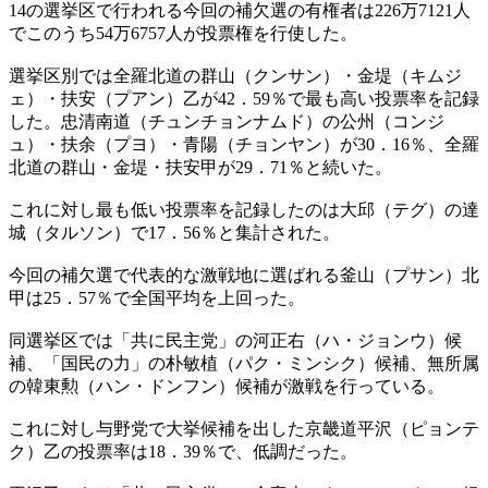
14の選挙区で行われる今回の補欠選の有権者は226万7121人
でこのうち54万6757人が投票権を行使した。
選挙区別では全羅北道の群山（クンサン）・金堤（キムジ
ェ）・扶安（プアン）乙が42．59％で最も高い投票率を記録
した。忠清南道（チュンチョンナムド）の公州（コンジ
ュ）・扶余（プヨ）・青陽（チョンヤン）が30．16％、全羅
北道の群山・金堤・扶安甲が29．71％と続いた。
これに対し最も低い投票率を記録したのは大邱（テグ）の達
城（タルソン）で17．56％と集計された。
今回の補欠選で代表的な激戦地に選ばれる釜山（プサン）北
甲は25．57％で全国平均を上回った。
同選挙区では「共に民主党」の河正右（ハ・ジョンウ）候
補、「国民の力」の朴敏植（パク・ミンシク）候補、無所属
の韓東勲（ハン・ドンフン）候補が激戦を行っている。
これに対し与野党で大挙候補を出した京畿道平沢（ピョンテ
ク）乙の投票率は18．39％で、低調だった。