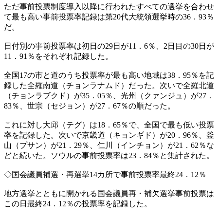
ただ事前投票制度導入以降に行われたすべての選挙を合わせ
て最も高い事前投票率記録は第20代大統領選挙時の36．93％
だ。
日付別の事前投票率は初日の29日が11．6％、2日目の30日が
11．91％をそれぞれ記録した。
全国17の市と道のうち投票率が最も高い地域は38．95％を記
録した全羅南道（チョンラナムド）だった。次いで全羅北道
（チョンラブクド）が35．05％、光州（クァンジュ）が27．
83％、世宗（セジョン）が27．67％の順だった。
これに対し大邱（テグ）は18．65％で、全国で最も低い投票
率を記録した。次いで京畿道（キョンギド）が20．96％、釜
山（プサン）が21．29％、仁川（インチョン）が21．62％な
どと続いた。ソウルの事前投票率は23．84％と集計された。
◇国会議員補選・再選挙14カ所で事前投票率最終24．12％
地方選挙とともに開かれる国会議員再・補欠選挙事前投票は
この日最終24．12％の投票率を記録した。