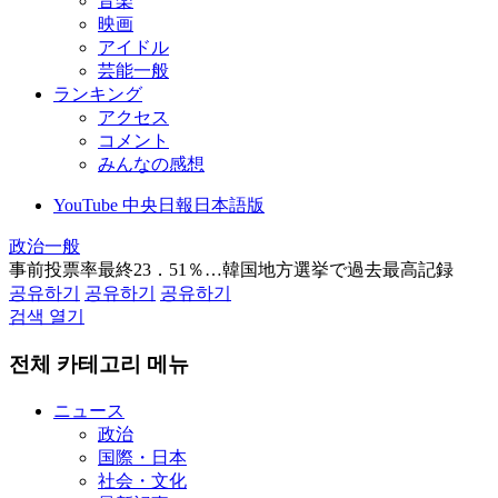
音楽
映画
アイドル
芸能一般
ランキング
アクセス
コメント
みんなの感想
YouTube 中央日報日本語版
政治一般
事前投票率最終23．51％…韓国地方選挙で過去最高記録
공유하기
공유하기
공유하기
검색 열기
전체 카테고리 메뉴
ニュース
政治
国際・日本
社会・文化