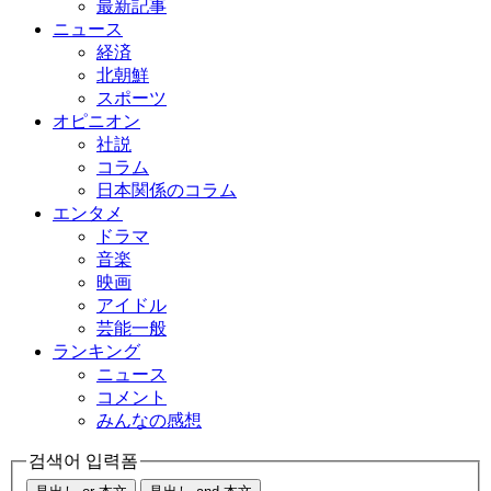
最新記事
ニュース
経済
北朝鮮
スポーツ
オピニオン
社説
コラム
日本関係のコラム
エンタメ
ドラマ
音楽
映画
アイドル
芸能一般
ランキング
ニュース
コメント
みんなの感想
검색어 입력폼