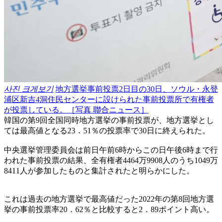
사진 크게보기
地方選挙事前投票2日目の30日、ソウル・永登
浦区新吉4洞住民センターに設けられた事前投票所で有権者
が投票している。［写真 聯合ニュース］
韓国の第9回全国同時地方選挙の事前投票が、地方選挙とし
ては最高値となる23．51％の投票率で30日に終えられた。
中央選挙管理委員会は前日午前6時からこの日午後6時まで行
われた事前投票の結果、全有権者4464万9908人のうち1049万
8411人が参加したものと集計されたと明らかにした。
これは過去の地方選挙で最高値だった2022年の第8回地方選
挙の事前投票率20．62％と比較すると2．89ポイント高い。