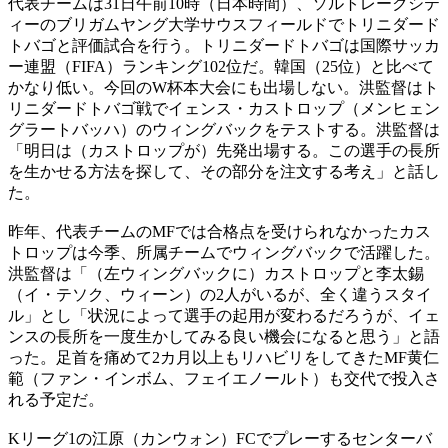
代表チームは31日午前10時（日本時間）、ソルトレークシテ
ィーのブリガムヤング大学サウスフィールドでトリニダード
トバゴと評価試合を行う。トリニダードトバゴは国際サッカ
ー連盟（FIFA）ランキング102位だ。韓国（25位）と比べて
かなり低い。今回のW杯本大会にも出場しない。洪監督はト
リニダードトバゴ戦でイェンス・カストロップ（メンヒェン
グラートバッハ）のウィングバックをテストする。洪監督は
「明日は（カストロップが）先発出場する。この選手の長所
を生かせる方法を探して、その部分を注文する考え」と話し
た。
昨年、代表チームのMFでは合格点を受けられなかったカス
トロップは今季、所属チームでウィングバックで活躍した。
洪監督は「（左ウィングバックに）カストロップと李太錫
（イ・テソク、ウィーン）の2人がいるが、全く違うスタイ
ル」とし「状況によって選手の起用が変わるだろうが、イェ
ンスの長所を一度生かしてみる良い機会になると思う」と語
った。足首を痛めて2カ月以上もリハビリをしてきたMF黄仁
範（ファン・インボム、フェイエノールト）も交代で投入さ
れる予定だ。
Kリーグ1の江原（カンウォン）FCでプレーするセンターバ