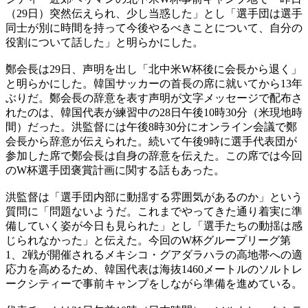
（29日）突然伝えられ、少し当惑した」とし「選手団は選手
同士が別に時間を持って今後やるべきことについて、自分の
役割について話した」と明らかにした。
鄭会長は29日、声明を出し「北中米W杯後に会長から退く」
と明らかにした。韓国サッカーの首長の席に就いてから13年
ぶりだ。鄭会長の辞意を表す声明が文字メッセージで配布さ
れたのは、韓国代表が練習中の28日午後10時30分（米現地時
間）だった。洪監督には午後8時30分にオンライン会議で鄭
会長から辞意が伝えられた。続いて午後9時に選手代表団が
参加した席で鄭会長は自身の辞意を伝えた。この席では今回
のW杯選手団褒賞計画に関する話もあった。
洪監督は「選手団内部に動揺する雰囲気があるのか」という
質問に「問題ないようだ。これまでやってきた通り着実に準
備していく姿が今日も見られた」とし「選手たちの動揺は感
じられなかった」と伝えた。今回のW杯グループリーグ第
1、2戦が開催されるメキシコ・グアダラハラの高地帯への適
応力を高めるため、韓国代表は海抜1460メートルのソルトレ
ークシティーで事前キャンプをしながら準備を進めている。