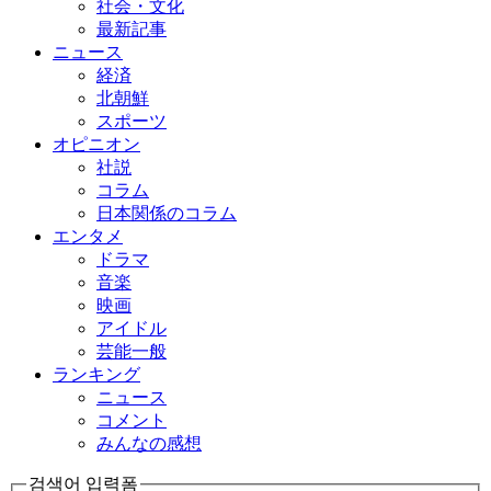
社会・文化
最新記事
ニュース
経済
北朝鮮
スポーツ
オピニオン
社説
コラム
日本関係のコラム
エンタメ
ドラマ
音楽
映画
アイドル
芸能一般
ランキング
ニュース
コメント
みんなの感想
검색어 입력폼