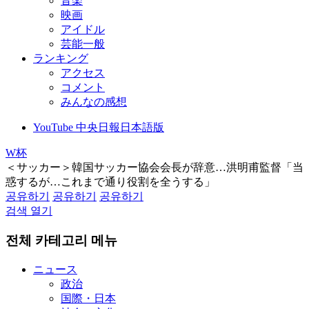
音楽
映画
アイドル
芸能一般
ランキング
アクセス
コメント
みんなの感想
YouTube 中央日報日本語版
W杯
＜サッカー＞韓国サッカー協会会長が辞意…洪明甫監督「当
惑するが…これまで通り役割を全うする」
공유하기
공유하기
공유하기
검색 열기
전체 카테고리 메뉴
ニュース
政治
国際・日本