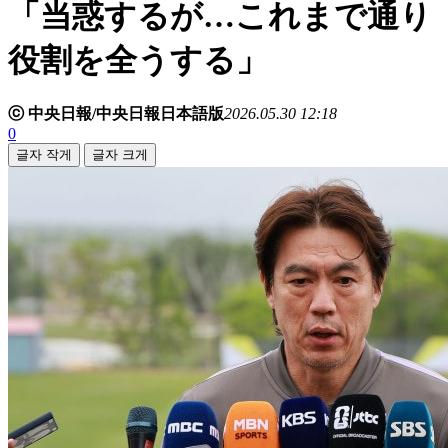
「当惑するが…これまで通り
役割を全うする」
ⓒ 中央日報/中央日報日本語版
2026.05.30 12:18
0
글자 작게
글자 크게