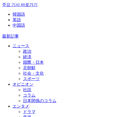
주요 기사 바로가기
韓国語
英語
中国語
最新記事
ニュース
政治
経済
国際・日本
北朝鮮
社会・文化
スポーツ
オピニオン
社説
コラム
日本関係のコラム
エンタメ
ドラマ