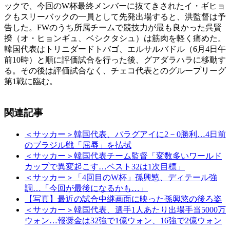
ックで、今回のW杯最終メンバーに抜てきされたイ・ギヒョ
クもスリーバックの一員として先発出場すると、洪監督は予
告した。FWのうち所属チームで競技力が最も良かった呉賢
揆（オ・ヒョンギュ、ベシクタシュ）は筋肉を軽く痛めた。
韓国代表はトリニダードトバゴ、エルサルバドル（6月4日午
前10時）と順に評価試合を行った後、グアダラハラに移動す
る。その後は評価試合なく、チェコ代表とのグループリーグ
第1戦に臨む。
関連記事
＜サッカー＞韓国代表、パラグアイに2－0勝利…4日前
のブラジル戦「屈辱」を払拭
＜サッカー＞韓国代表チーム監督「変数多いワールド
カップで異変起こす…ベスト32は1次目標」
＜サッカー＞「4回目のW杯」孫興慜、ディテール強
調…「今回が最後になるかも…」
【写真】最近の試合中継画面に映った孫興慜の後ろ姿
＜サッカー＞韓国代表、選手1人あたり出場手当5000万
ウォン…報奨金は32強で1億ウォン、16強で2億ウォン