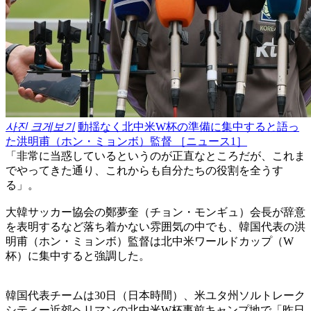
사진 크게보기
動揺なく北中米W杯の準備に集中すると語っ
た洪明甫（ホン・ミョンボ）監督 ［ニュース1］
「非常に当惑しているというのが正直なところだが、これま
でやってきた通り、これからも自分たちの役割を全うす
る」。
大韓サッカー協会の鄭夢奎（チョン・モンギュ）会長が辞意
を表明するなど落ち着かない雰囲気の中でも、韓国代表の洪
明甫（ホン・ミョンボ）監督は北中米ワールドカップ（W
杯）に集中すると強調した。
韓国代表チームは30日（日本時間）、米ユタ州ソルトレーク
シティー近郊ヘリマンの北中米W杯事前キャンプ地で「昨日