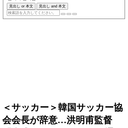
見出し or 本文
見出し and 本文
＜サッカー＞韓国サッカー協
会会長が辞意…洪明甫監督