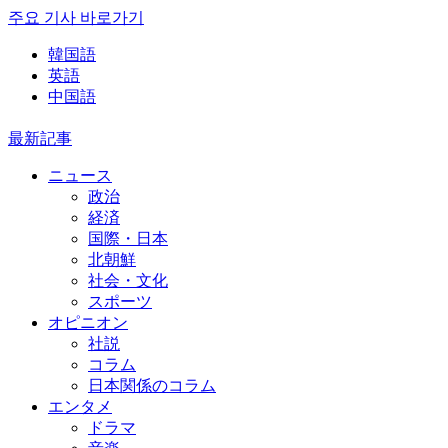
주요 기사 바로가기
韓国語
英語
中国語
最新記事
ニュース
政治
経済
国際・日本
北朝鮮
社会・文化
スポーツ
オピニオン
社説
コラム
日本関係のコラム
エンタメ
ドラマ