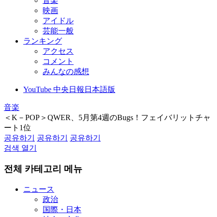
音楽
映画
アイドル
芸能一般
ランキング
アクセス
コメント
みんなの感想
YouTube 中央日報日本語版
音楽
＜K－POP＞QWER、5月第4週のBugs！フェイバリットチャ
ート1位
공유하기
공유하기
공유하기
검색 열기
전체 카테고리 메뉴
ニュース
政治
国際・日本