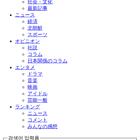
社会・文化
最新記事
ニュース
経済
北朝鮮
スポーツ
オピニオン
社説
コラム
日本関係のコラム
エンタメ
ドラマ
音楽
映画
アイドル
芸能一般
ランキング
ニュース
コメント
みんなの感想
검색어 입력폼