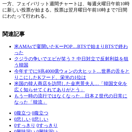
一方、フェイバリット週間チャートは、毎週火曜日午前10時
に新しい投票が始まる。投票は翌月曜日午前10時まで7日間
にわたって行われる。
関連記事
米AMAsで宴開いたKーPOP…BTSで始まりBTSで終わ
った
クジラの争いでエビが笑う？ 中日対立で反射利益を狙
う韓国
今年すでに9兆4000億ウォンの大ヒット…世界の舌をと
りこにしたKフード、栄光の1位は
米国の韓人商店を訪問した金恵景夫人…「韓国文化を
広く知らせてくれてありがとう」
もう一時の流行ではなくなった…日本Ｚ世代の日常に
なった「韓流」
0
腹立つ
0
腹立つ
0
悲しい
0
悲しい
0
すっきり
0
すっきり
0
興味深い
0
興味深い