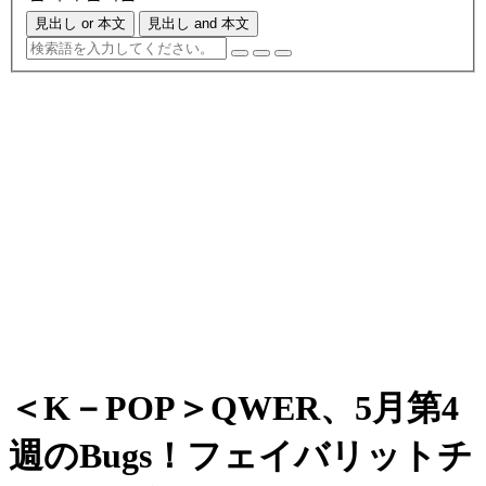
見出し or 本文
見出し and 本文
＜K－POP＞QWER、5月第4
週のBugs！フェイバリットチ