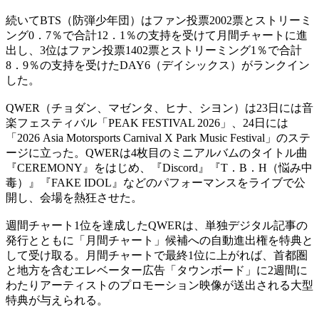
続いてBTS（防弾少年団）はファン投票2002票とストリーミ
ング0．7％で合計12．1％の支持を受けて月間チャートに進
出し、3位はファン投票1402票とストリーミング1％で合計
8．9％の支持を受けたDAY6（デイシックス）がランクイン
した。
QWER（チョダン、マゼンタ、ヒナ、シヨン）は23日には音
楽フェスティバル「PEAK FESTIVAL 2026」、24日には
「2026 Asia Motorsports Carnival X Park Music Festival」のステ
ージに立った。QWERは4枚目のミニアルバムのタイトル曲
『CEREMONY』をはじめ、『Discord』『T．B．H（悩み中
毒）』『FAKE IDOL』などのパフォーマンスをライブで公
開し、会場を熱狂させた。
週間チャート1位を達成したQWERは、単独デジタル記事の
発行とともに「月間チャート」候補への自動進出権を特典と
して受け取る。月間チャートで最終1位に上がれば、首都圏
と地方を含むエレベーター広告「タウンボード」に2週間に
わたりアーティストのプロモーション映像が送出される大型
特典が与えられる。