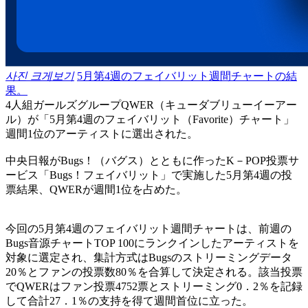
사진 크게보기
5月第4週のフェイバリット週間チャートの結
果。
4人組ガールズグループQWER（キューダブリューイーアー
ル）が「5月第4週のフェイバリット（Favorite）チャート」
週間1位のアーティストに選出された。
中央日報がBugs！（バグス）とともに作ったK－POP投票サ
ービス「Bugs！フェイバリット」で実施した5月第4週の投
票結果、QWERが週間1位を占めた。
今回の5月第4週のフェイバリット週間チャートは、前週の
Bugs音源チャートTOP 100にランクインしたアーティストを
対象に選定され、集計方式はBugsのストリーミングデータ
20％とファンの投票数80％を合算して決定される。該当投票
でQWERはファン投票4752票とストリーミング0．2％を記録
して合計27．1％の支持を得て週間首位に立った。