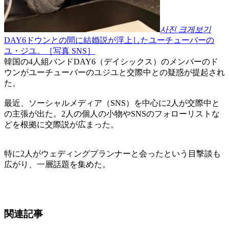
사진 크게보기
DAY6ドウンとの間に結婚説が浮上したユーチューバーの
ユ・ジユ。［写真 SNS］
韓国の4人組バンドDAY6（デイシックス）のメンバーのド
ウンがユーチューバーのユジユと交際中との疑惑が提起され
た。
最近、ソーシャルメディア（SNS）を中心に2人が交際中と
の主張が出た。2人の個人の小物やSNSのフォローリストな
どを根拠に交際説が広まった。
特に2人がウェディングプランナーと会ったという目撃談も
広がり、一層話題を集めた。
関連記事