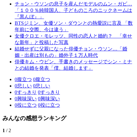
チョン・ウソンの息子を産んだモデルのムン・ガビ…
「１００％純韓国人、子どものころのニックネームは
『黒んぼ』」
BTSジミン、女優ソン・ダウンとの熱愛説に言及 「数
年前に交際、今は違う」
女優クロエ・モレッツ、同性の恋人と婚約？ 「幸せ
な新年」と投稿した写真
結婚せずに父親になった俳優チョン・ウソン…「婚
姻・出産は別もの」婚外子１万人時代
俳優キム・ウビン、手書きのメッセージでシン・ミナ
との結婚を発表「僕、結婚します」
0
腹立つ
0
腹立つ
0
悲しい
0
悲しい
0
すっきり
0
すっきり
0
興味深い
0
興味深い
0
役に立つ
0
役に立つ
みんなの感想ランキング
1
/ 2