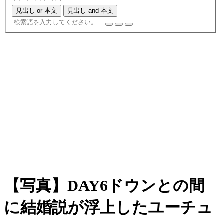
見出し or 本文
見出し and 本文
【写真】DAY6ドウンとの間
に結婚説が浮上したユーチュ