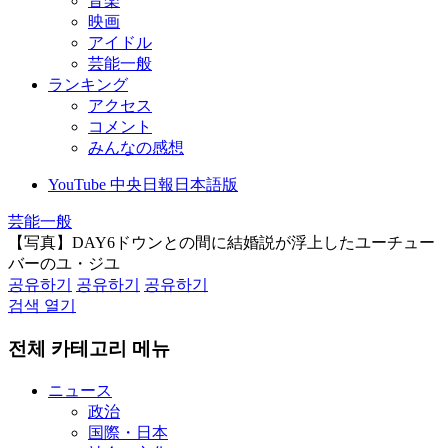
音楽
映画
アイドル
芸能一般
ランキング
アクセス
コメント
みんなの感想
YouTube 中央日報日本語版
芸能一般
【写真】DAY6ドウンとの間に結婚説が浮上したユーチュー
バーのユ・ジユ
공유하기
공유하기
공유하기
검색 열기
전체 카테고리 메뉴
ニュース
政治
国際・日本