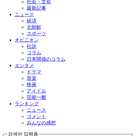
社会・文化
最新記事
ニュース
経済
北朝鮮
スポーツ
オピニオン
社説
コラム
日本関係のコラム
エンタメ
ドラマ
音楽
映画
アイドル
芸能一般
ランキング
ニュース
コメント
みんなの感想
검색어 입력폼