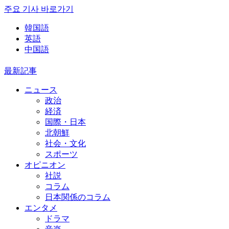
주요 기사 바로가기
韓国語
英語
中国語
最新記事
ニュース
政治
経済
国際・日本
北朝鮮
社会・文化
スポーツ
オピニオン
社説
コラム
日本関係のコラム
エンタメ
ドラマ