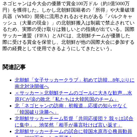
ネゴヒャンは今大会の優勝で賞金100万ドル（約1億5000万
円）を獲得した。しかし北朝鮮国籍者の「所得」や大量破壊
兵器（WMD）開発に流用されるおそれがある「バルクキャ
ッシュ（大量の現金）」の北朝鮮搬入は制裁で禁止されてい
るため、実際の受け取りは難しいとの指摘が出ている。国際
サッカー連盟（FIFA）とAFCは、北朝鮮チームが優勝した
際に受ける賞金を保管し、北朝鮮が他の国際大会に参加する
際の経費として使用できるようにしてきたという。
関連記事
北朝鮮「女子サッカークラブ」初めて訪韓…8年ぶりに
南北対決開催へ
＜サッカー＞北朝鮮チームのゴールに大きな歓声…水
原FCが涙の敗北「私たちは大韓民国のチーム」
北「ネゴヒャンの訪南」初報道…応援の知らせなく
「韓国破り決勝へ」
北朝鮮サッカーチーム監督「共同応援団？ 我々は試合
に集中」、池笑然「相手が暴言吐けば言い返す」
北朝鮮サッカーチームの試合に韓国水原市公務員動員