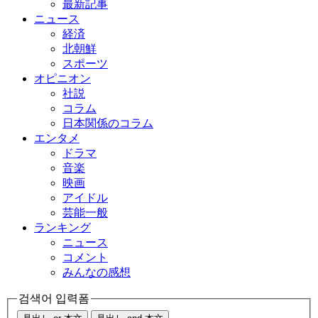
最新記事
ニュース
経済
北朝鮮
スポーツ
オピニオン
社説
コラム
日本関係のコラム
エンタメ
ドラマ
音楽
映画
アイドル
芸能一般
ランキング
ニュース
コメント
みんなの感想
검색어 입력폼