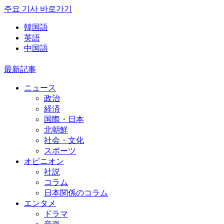
주요 기사 바로가기
韓国語
英語
中国語
最新記事
ニュース
政治
経済
国際・日本
北朝鮮
社会・文化
スポーツ
オピニオン
社説
コラム
日本関係のコラム
エンタメ
ドラマ