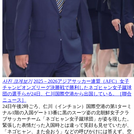
사진 크게보기
2025－2026アジアサッカー連盟（AFC）女子
チャンピオンズリーグ決勝戦で勝利したネゴヒャン女子蹴球
団の選手らが24日、仁川国際空港から出国している。［聯合
ニュース］
24日午後2時ごろ、仁川（インチョン）国際空港の第1ターミ
ナル1階の入国ゲート13番に黒のスーツ姿の北朝鮮女子クラ
ブサッカーチーム「ネゴヒャン女子蹴球団」が姿を現した。
緊張した表情だった入国時とは違って笑顔も見せていたが、
「ネゴヒャン、また会おう」などの呼びかけには答えず、空