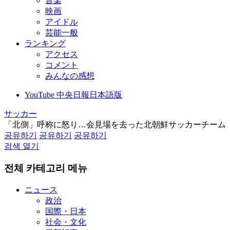
音楽
映画
アイドル
芸能一般
ランキング
アクセス
コメント
みんなの感想
YouTube 中央日報日本語版
サッカー
「北側」呼称に怒り…会見場を去った北朝鮮サッカーチーム
공유하기
공유하기
공유하기
검색 열기
전체 카테고리 메뉴
ニュース
政治
国際・日本
社会・文化