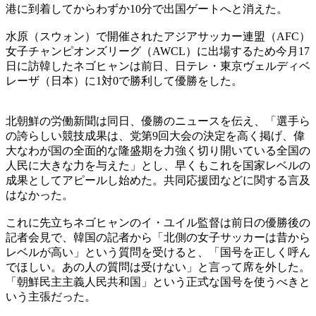
港に到着してからわずか10分で出国ゲートへと消えた。
水原（スウォン）で開催されたアジアサッカー連盟（AFC）
女子チャンピオンズリーグ（AWCL）に出場するため今月17
日に訪韓したネゴヒャンは前日、日テレ・東京ヴェルディベ
レーザ（日本）に1対0で勝利して優勝をした。
北朝鮮の労働新聞は同日、優勝のニュースを伝え、「選手ら
の誇らしい競技成果は、党第9回大会の決定を高く掲げ、偉
大なわが国の全面的な隆盛期を力強く切り開いている全国の
人民に大きな力を与えた」とし、早くもこれを国家レベルの
成果としてアピールし始めた。共同応援団などに関する言及
はなかった。
これに先立ちネゴヒャンのイ・ユイル監督は前日の優勝後の
記者会見で、韓国の記者から「北側の女子サッカーは昔から
レベルが高い」という質問を受けると、「国号を正しく呼ん
でほしい。あの人の質問は受けない」と言って席を外した。
「朝鮮民主主義人民共和国」という正式な国号を使うべきと
いう主張だった。