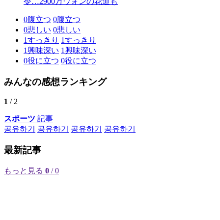
令…2900万ウォンの花道も
0
腹立つ
0
腹立つ
0
悲しい
0
悲しい
1
すっきり
1
すっきり
1
興味深い
1
興味深い
0
役に立つ
0
役に立つ
みんなの感想ランキング
1
/ 2
スポーツ
記事
공유하기
공유하기
공유하기
공유하기
最新記事
もっと見る
0
/ 0