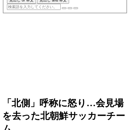
見出し or 本文
見出し and 本文
「北側」呼称に怒り…会見場
を去った北朝鮮サッカーチー
ム