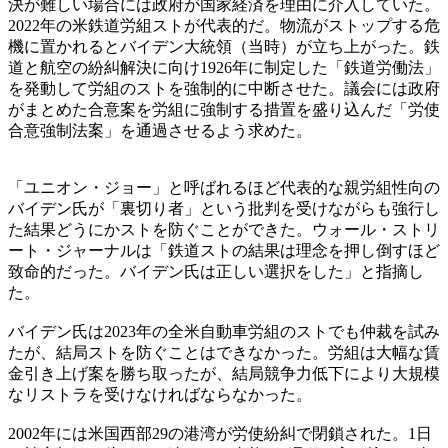
決が難しい場合には政府が国家経済を理由に介入していた。
2022年の米鉄道労組ストが代表的だ。物流がストップする危
機に置かれるとバイデン大統領（当時）が立ち上がった。鉄
道と航空の紛糾解決に向け1926年に制定した「鉄道労働法」
を発動して労組のストを強制的に中断させた。議会には政府
がまとめた合意案を労組に強制する措置を盛り込んだ「労使
合意強制法案」を通過させるよう求めた。
「ユニオン・ジョー」と呼ばれるほど代表的な親労組性向の
バイデン氏が「裏切り者」という批判を受けながらも強行し
た結果どうにかストを防ぐことができた。ウォール・ストリ
ート・ジャーナルは「鉄道ストの結果は理念を押し倒すほど
致命的だった。バイデン氏は正しい選択をした」と指摘し
た。
バイデン氏は2023年の全米自動車労組のストでも仲裁を試み
たが、結局ストを防ぐことはできなかった。労組は大幅な賃
金引き上げ案を勝ち取ったが、結局競争力低下により大規模
なリストラを受けなければならなかった。
2002年には米国西部29の港湾が労使紛糾で閉鎖された。1日