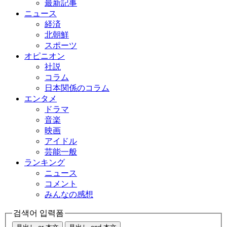
最新記事
ニュース
経済
北朝鮮
スポーツ
オピニオン
社説
コラム
日本関係のコラム
エンタメ
ドラマ
音楽
映画
アイドル
芸能一般
ランキング
ニュース
コメント
みんなの感想
검색어 입력폼