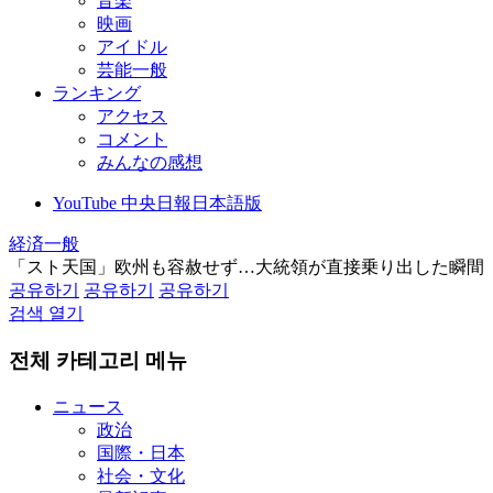
音楽
映画
アイドル
芸能一般
ランキング
アクセス
コメント
みんなの感想
YouTube 中央日報日本語版
経済一般
「スト天国」欧州も容赦せず…大統領が直接乗り出した瞬間
공유하기
공유하기
공유하기
검색 열기
전체 카테고리 메뉴
ニュース
政治
国際・日本
社会・文化