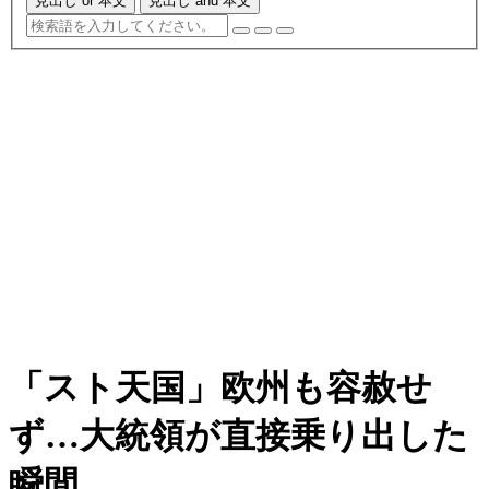
見出し or 本文
見出し and 本文
「スト天国」欧州も容赦せ
ず…大統領が直接乗り出した
瞬間