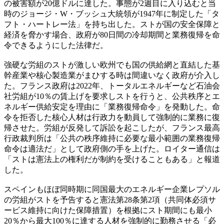
の被害額が20億ドルに達した。事態が2週目に入り込むと当
時のジョージ・W・ブッシュ大統領が1947年に制定した「タ
フト・ハートレー法」を持ち出した。ストが国の安全保障と
経済を脅かす場合、政府が80日間の冷却期間と業務復帰を命
令できるようにした法律だ。
強硬な労組のストが激しい欧州でも国の供給網と直結した基
幹産業や核心製造業がまひする時は間違いなく政府が介入し
た。フランス政府は2022年、トータルエネルギーなど石油会
社労組が10％の賃上げを要求しストを行うと、公共秩序とエ
ネルギー供給安定を理由に「業務復帰命令」を発動した。命
令を拒否した核心人材は行政力を動員して強制的に業務に復
帰させた。労組が反発して訴訟を起こしたが、フランス最高
行政裁判所は「公共の秩序維持に必要な最小範囲の業務復帰
命令は適法だ」として政府側の手を上げた。ロイター通信は
「ストは憲法上の権利だが制約を受けることもある」と報道
した。
スペインもほぼ同時期に同国最大のエネルギー企業レプソル
の労組がストを予告すると憲法第28条第2項（共同体必須サ
ービス維持に向けた保障措置）を根拠にスト期間にも最小
20％から最大100％に達する人材を強制的に勤務させる「必