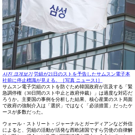
사진 크게보기
労組が21日のストを予告したサムスン電子本
社前に停止標識が見える。［写真 ニュース1］
サムスン電子労組のストを防ぐため韓国政府が言及する「緊
急調停権（30日間のスト中止と政府仲裁）」は過度な対応だ
ろうか。主要国の事例を分析した結果、核心産業のスト局面
で政府の強制介入は「選択」ではなく「必須措置」だったケ
ースが多数だった。
ウォール・ストリート・ジャーナルとガーディアンなど外信
によると、労組の活動が活発な西欧諸国ですら労使の自律解