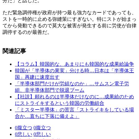
分だ」と話した。
ただ緊急調停権が政府が持つ最も強力なカードであっても、
ストを一時的に止める弥縫策にすぎない。特にストが始まっ
てから発動できるので莫大な被害が発生する前に労使が自律
調停するのが最善だ。
関連記事
【コラム】韓国的な、あまりにも韓国的な成果給論争
韓国が「半導体の果実」分ける時…日本は「半導体王
国」再建に速度出す
「半導体部門だけが労組なのか」…サムスン電子労
組、非半導体部門で脱退ブーム
【社説】頼れるのは半導体だけなのに…成果給のため
にストライキするという韓国の労働組合
「ミスター半導体」の苦言「ストライキをしている場
合か…直ちに下落に備えよ」
0
腹立つ
0
腹立つ
0
悲しい
0
悲しい