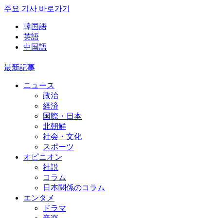
주요 기사 바로가기
韓国語
英語
中国語
最新記事
ニュース
政治
経済
国際・日本
北朝鮮
社会・文化
スポーツ
オピニオン
社説
コラム
日本関係のコラム
エンタメ
ドラマ