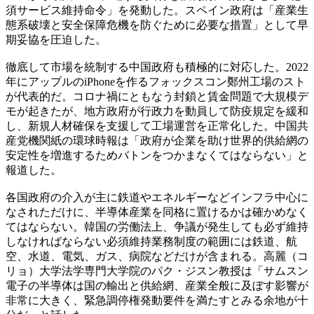
須サービス維持命令」を発動した。スペイン政府は「産業生
態系破壊と安全保障危機を防ぐために必要な措置」として早
期妥協を圧迫した。
徹底して市場を統制する中国政府も積極的に対応した。2022
年にアップルのiPhoneを作るフォックスコン鄭州工場のスト
が代表的だ。コロナ禍にともなう封鎖と賃金問題で大規模デ
モが起きたが、地方政府が行政力を動員して防疫規定を緩和
し、新規人材確保を支援して工場運営を正常化した。中国共
産党機関紙の環球時報は「政府が企業を助け世界的供給網の
安定性を増進するためバトンをつかまなくてはならない」と
報道した。
各国政府の介入が主に鉄道やエネルギーなどインフラ中心に
なされただけに、半導体産業を同格に置けるかは確かめなく
てはならない。韓国の労働法上、争議が発生しても必ず維持
しなければならない必須維持業務制度の範囲には鉄道、航
空、水道、電気、ガス、病院などだけが含まれる。高麗（コ
リョ）大学法学専門大学院のパク・ジスン教授は「サムスン
電子の半導体は国の輸出と供給網、産業全般に及ぼす影響が
非常に大きく、緊急調停権発動要件を満たすとみる余地が十