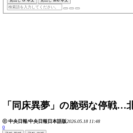
見出し or 本文
見出し and 本文
「同床異夢」の脆弱な停戦…
ⓒ 中央日報/中央日報日本語版
2026.05.18 11:48
0