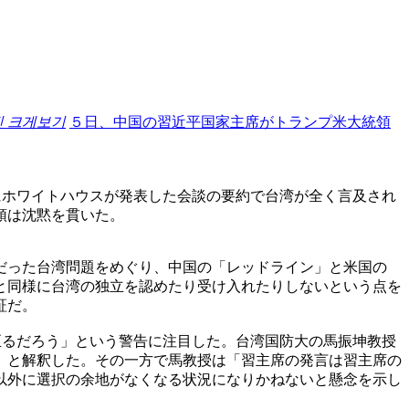
진 크게보기
５日、中国の習近平国家主席がトランプ米大統領
にホワイトハウスが発表した会談の要約で台湾が全く言及され
領は沈黙を貫いた。
だった台湾問題をめぐり、中国の「レッドライン」と米国の
と同様に台湾の独立を認めたり受け入れたりしないという点を
証だ。
至るだろう」という警告に注目した。台湾国防大の馬振坤教授
」と解釈した。その一方で馬教授は「習主席の発言は習主席の
以外に選択の余地がなくなる状況になりかねないと懸念を示し