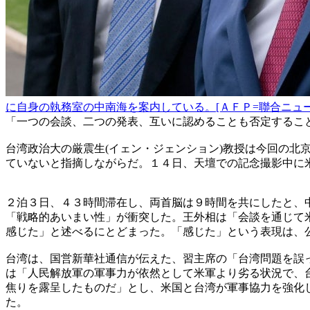
に自身の執務室の中南海を案内している。[ＡＦＰ=聯合ニュー
「一つの会談、二つの発表、互いに認めることも否定するこ
台湾政治大の厳震生(イェン・ジェンション)教授は今回の
ていないと指摘しながらだ。１４日、天壇での記念撮影中に
２泊３日、４３時間滞在し、両首脳は９時間を共にしたと、
「戦略的あいまい性」が衝突した。王外相は「会談を通じて
感じた」と述べるにとどまった。「感じた」という表現は、
台湾は、国営新華社通信が伝えた、習主席の「台湾問題を誤
は「人民解放軍の軍事力が依然として米軍より劣る状況で、
焦りを露呈したものだ」とし、米国と台湾が軍事協力を強化
た。