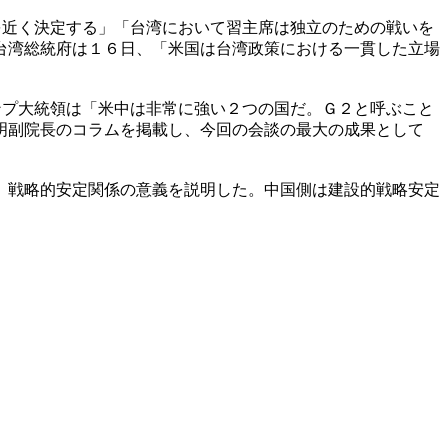
を近く決定する」「台湾において習主席は独立のための戦いを
台湾総統府は１６日、「米国は台湾政策における一貫した立場
ンプ大統領は「米中は非常に強い２つの国だ。Ｇ２と呼ぶこと
明副院長のコラムを掲載し、今回の会談の最大の成果として
、戦略的安定関係の意義を説明した。中国側は建設的戦略安定