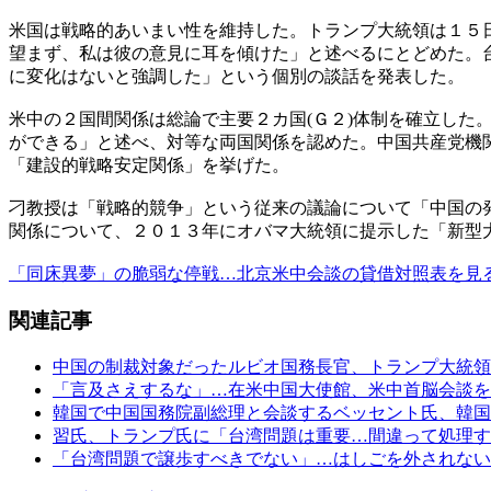
米国は戦略的あいまい性を維持した。トランプ大統領は１５
望まず、私は彼の意見に耳を傾けた」と述べるにとどめた。
に変化はないと強調した」という個別の談話を発表した。
米中の２国間関係は総論で主要２カ国(Ｇ２)体制を確立し
ができる」と述べ、対等な両国関係を認めた。中国共産党機
「建設的戦略安定関係」を挙げた。
刁教授は「戦略的競争」という従来の議論について「中国の
関係について、２０１３年にオバマ大統領に提示した「新型
「同床異夢」の脆弱な停戦…北京米中会談の貸借対照表を見
関連記事
中国の制裁対象だったルビオ国務長官、トランプ大統領
「言及さえするな」…在米中国大使館、米中首脳会談を
韓国で中国国務院副総理と会談するベッセント氏、韓国
習氏、トランプ氏に「台湾問題は重要…間違って処理す
「台湾問題で譲歩すべきでない」…はしごを外されない