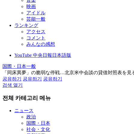
音楽
映画
アイドル
芸能一般
ランキング
アクセス
コメント
みんなの感想
YouTube 中央日報日本語版
国際・日本一般
「同床異夢」の脆弱な停戦…北京米中会談の貸借対照表を見
공유하기
공유하기
공유하기
검색 열기
전체 카테고리 메뉴
ニュース
政治
国際・日本
社会・文化