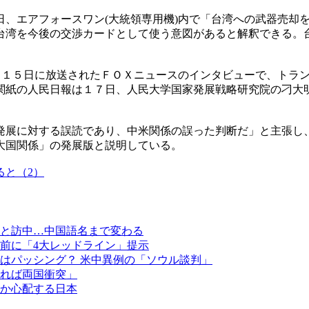
日、エアフォースワン(大統領専用機)内で「台湾への武器売却
台湾を今後の交渉カードとして使う意図があると解釈できる。
た。１５日に放送されたＦＯＸニュースのインタビューで、トラ
関紙の人民日報は１７日、人民大学国家発展戦略研究院の刁大
発展に対する誤読であり、中米関係の誤った判断だ」と主張し
大国関係」の発展版と説明している。
ると（2）
と訪中…中国語名まで変わる
前に「4大レッドライン」提示
はパッシング？ 米中異例の「ソウル談判」
れば両国衝突」
か心配する日本