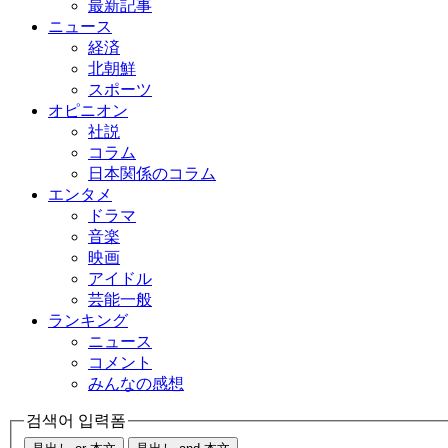
最新記事
ニュース
経済
北朝鮮
スポーツ
オピニオン
社説
コラム
日本関係のコラム
エンタメ
ドラマ
音楽
映画
アイドル
芸能一般
ランキング
ニュース
コメント
みんなの感想
검색어 입력폼