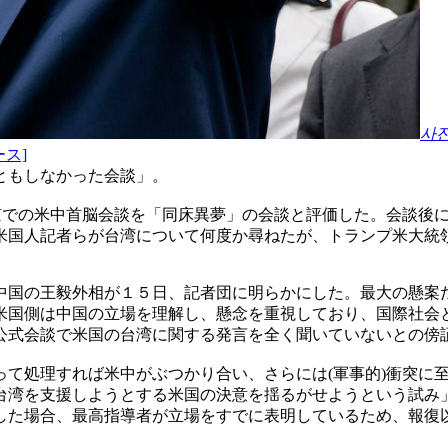
사
ス]
ともしなかった会談」。
北京での米中首脳会談を「同床異夢」の会談と評価した。会談後
米国人記者らが台湾について何度か尋ねたが、トランプ米大統
中国の王毅外相が１５日、記者団に明らかにした。最大の懸案
米国側は中国の立場を理解し、懸念を重視しており、国際社会
公式会談で米国の台湾に関する発言を全く聞いていないとの傍
って処理すれば米中がぶつかり合い、さらには(軍事的)衝突に
台湾を支援しようとする米国の決意を揺るがせようという試み
した場合、最高指導者が立場をすでに表明しているため、報復