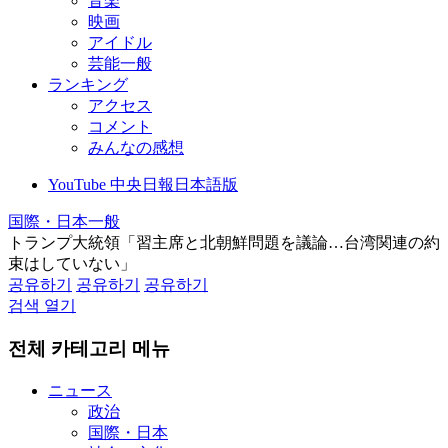
音楽
映画
アイドル
芸能一般
ランキング
アクセス
コメント
みんなの感想
YouTube 中央日報日本語版
国際・日本一般
トランプ大統領「習主席と北朝鮮問題を議論…台湾関連の約
束はしていない」
공유하기
공유하기
공유하기
검색 열기
전체 카테고리 메뉴
ニュース
政治
国際・日本