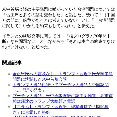
米中首脳会談の主要議題に挙がっていた台湾問題については
「習主席と多くの話を交わした」と話した。続いて「（中国
との間に）紛争があるとは考えていない」とし「（台湾問題
に関して）いかなる約束もしていない」と伝えた。
イランとの終戦交渉に関しては「『核プログラム20年間中
断』なら問題ない」としながらも「それは本当の約束でなけ
ればいけない」と述べた。
関連記事
金正恩氏への言及なし…トランプ・習近平氏が韓半島
問題に沈黙した米中首脳会談
トランプ大統領に続いてプーチン大統領も中国訪問
へ…「近く発表」
プーチン大統領、米中会談直後に訪中を推進…高市首
相は帰途のトランプ大統領と電話
【コラム】トランプ・習近平、現状維持で「時間稼
ぎ」に合意した格好