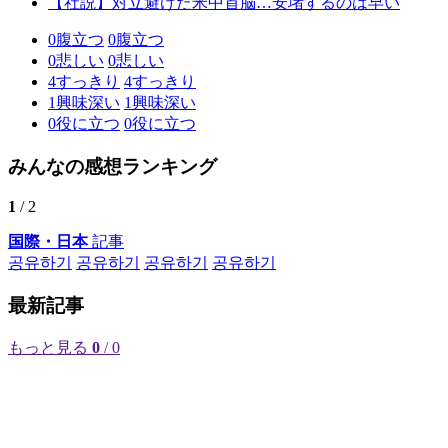
【社説】対立避けた米中首脳…安堵するのは早い
0
腹立つ
0
腹立つ
0
悲しい
0
悲しい
4
すっきり
4
すっきり
1
興味深い
1
興味深い
0
役に立つ
0
役に立つ
みんなの感想ランキング
1
/ 2
国際・日本
記事
공유하기
공유하기
공유하기
공유하기
最新記事
もっと見る
0
/ 0