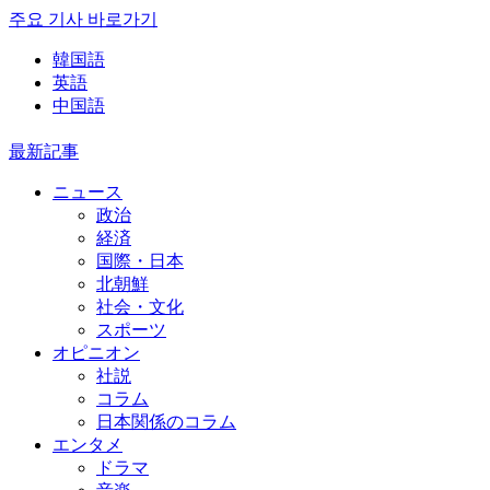
주요 기사 바로가기
韓国語
英語
中国語
最新記事
ニュース
政治
経済
国際・日本
北朝鮮
社会・文化
スポーツ
オピニオン
社説
コラム
日本関係のコラム
エンタメ
ドラマ