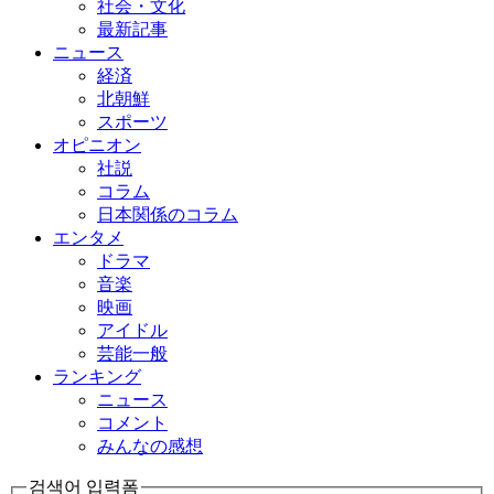
社会・文化
最新記事
ニュース
経済
北朝鮮
スポーツ
オピニオン
社説
コラム
日本関係のコラム
エンタメ
ドラマ
音楽
映画
アイドル
芸能一般
ランキング
ニュース
コメント
みんなの感想
검색어 입력폼