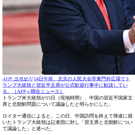
사진 크게보기
14日午前、北京の人民大会堂東門外広場でト
ランプ大統領と習近平主席が公式歓迎行事中に歓談してい
る。［AFP＝聯合ニュース］
トランプ米大統領が15日（現地時間）、中国の習近平国家主
席と北朝鮮問題について議論したと明らかにした。
ロイター通信によると、この日、中国訪問を終えて帰途に就
いたトランプ大統領は記者団に対し「習主席と北朝鮮につい
て議論した」と述べた。