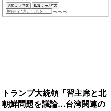
見出し or 本文
見出し and 本文
トランプ大統領「習主席と北
朝鮮問題を議論…台湾関連の