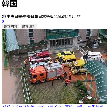
韓国
ⓒ 中央日報/中央日報日本語版
2026.05.15 14:55
0
글자 작게
글자 크게
사진 크게보기
昨年、大仁（テイン）高校に出動した消防当