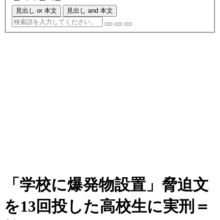
見出し or 本文
見出し and 本文
「学校に爆発物設置」脅迫文
を13回投した高校生に実刑＝