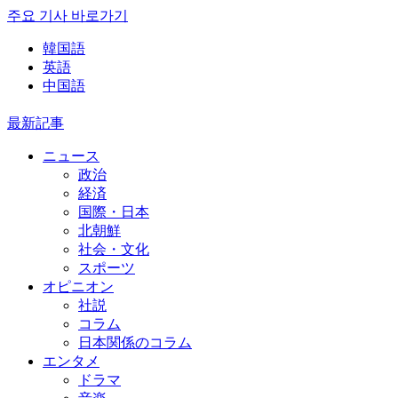
주요 기사 바로가기
韓国語
英語
中国語
最新記事
ニュース
政治
経済
国際・日本
北朝鮮
社会・文化
スポーツ
オピニオン
社説
コラム
日本関係のコラム
エンタメ
ドラマ