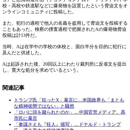
校・高校や鉄道駅などに爆発物を設置したという脅迫文をオ
ンラインコミュニティに投稿した。
また、犯行の過程で他人の名義を盗用して脅迫文を投稿する
こともあった。検察の捜査過程で把握されたAの爆発物脅迫
投稿は計13件だ。
当時、Aは在学中の学校の休校と、面白半分を目的に犯行に
及んだと供述した。
Aは起訴された後、20回以上にわたり裁判所に反省文を提出
し、寛大な処分を求めているという。
関連記事
トランプ氏「狂ったX」暴言に…米国政界も「まとも
な精神状態ではない」と騒然
「ロバに頭を蹴られたのか」…中国官営メディア、高
市氏に暴言
「参謀さえも『狂人』描写」…ドナルド・トランプ