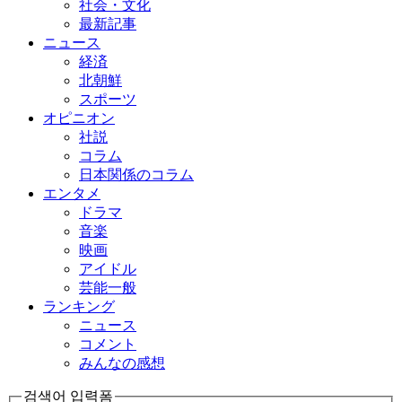
社会・文化
最新記事
ニュース
経済
北朝鮮
スポーツ
オピニオン
社説
コラム
日本関係のコラム
エンタメ
ドラマ
音楽
映画
アイドル
芸能一般
ランキング
ニュース
コメント
みんなの感想
검색어 입력폼