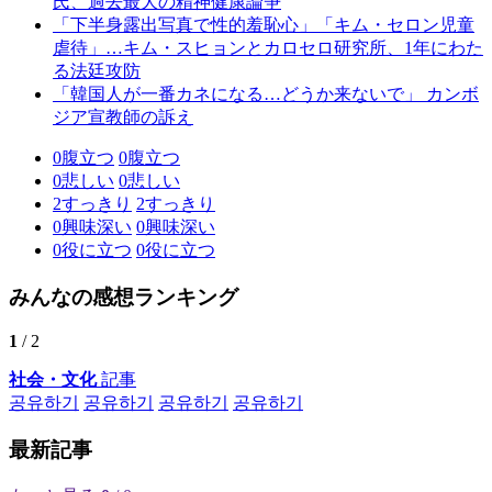
氏、過去最大の精神健康論争
「下半身露出写真で性的羞恥心」「キム・セロン児童
虐待」…キム・スヒョンとカロセロ研究所、1年にわた
る法廷攻防
「韓国人が一番カネになる…どうか来ないで」 カンボ
ジア宣教師の訴え
0
腹立つ
0
腹立つ
0
悲しい
0
悲しい
2
すっきり
2
すっきり
0
興味深い
0
興味深い
0
役に立つ
0
役に立つ
みんなの感想ランキング
1
/ 2
社会・文化
記事
공유하기
공유하기
공유하기
공유하기
最新記事