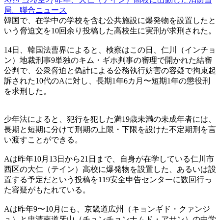
局。聯合ニュース
韓国で、在学中の学校を含む公共施設に爆発物を設置したと
いう脅迫文を10回余り投稿した高校生に実刑が求刑された。
14日、韓国法曹界によると、検察はこの日、仁川（インチョ
ン）地裁刑事9単独のキム・ギホ判事の審理で開かれた結審
公判で、公衆脅迫と偽計による公務執行妨害の容疑で拘束起
訴された10代のAに対し、長期1年6カ月〜短期1年の懲役刑
を求刑した。
少年法によると、犯行を犯した満19歳未満の未成年者には、
長期と短期に分けて刑期の上限・下限を設けた不定期刑を言
い渡すことができる。
Aは昨年10月13日から21日まで、自身が在学している仁川市
西区の大仁（テイン）高校に爆発物を設置した、あるいは設
置する予定だという投稿を119安全申告センターに数回行っ
た容疑がもたれている。
Aは昨年9〜10月にも、京畿道広州（キョンギド・クァンジ
ュ）と忠清南道牙山（チュンチョンナムド・アサン）の中学