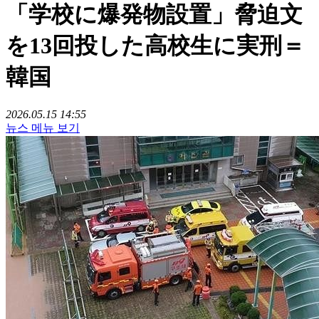
「学校に爆発物設置」脅迫文
を13回投した高校生に実刑＝
韓国
2026.05.15 14:55
뉴스 메뉴 보기