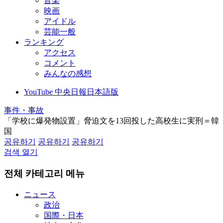
音楽
映画
アイドル
芸能一般
ランキング
アクセス
コメント
みんなの感想
YouTube 中央日報日本語版
事件・事故
「学校に爆発物設置」脅迫文を13回投した高校生に実刑＝韓
国
공유하기
공유하기
공유하기
검색 열기
전체 카테고리 메뉴
ニュース
政治
国際・日本