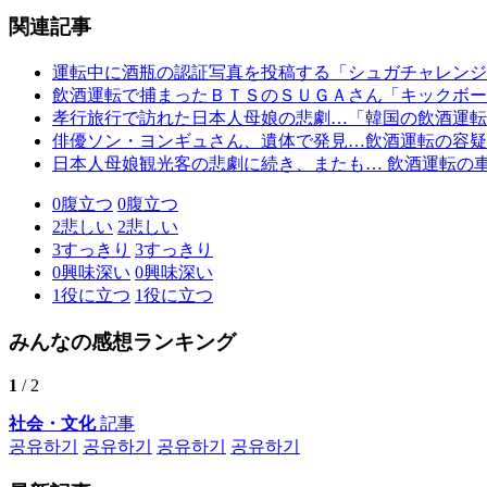
関連記事
運転中に酒瓶の認証写真を投稿する「シュガチャレンジ
飲酒運転で捕まったＢＴＳのＳＵＧＡさん「キックボー
孝行旅行で訪れた日本人母娘の悲劇…「韓国の飲酒運転
俳優ソン・ヨンギュさん、遺体で発見…飲酒運転の容疑
日本人母娘観光客の悲劇に続き、またも… 飲酒運転の
0
腹立つ
0
腹立つ
2
悲しい
2
悲しい
3
すっきり
3
すっきり
0
興味深い
0
興味深い
1
役に立つ
1
役に立つ
みんなの感想ランキング
1
/ 2
社会・文化
記事
공유하기
공유하기
공유하기
공유하기