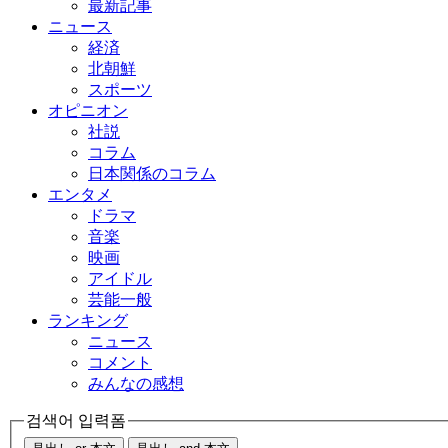
最新記事
ニュース
経済
北朝鮮
スポーツ
オピニオン
社説
コラム
日本関係のコラム
エンタメ
ドラマ
音楽
映画
アイドル
芸能一般
ランキング
ニュース
コメント
みんなの感想
검색어 입력폼