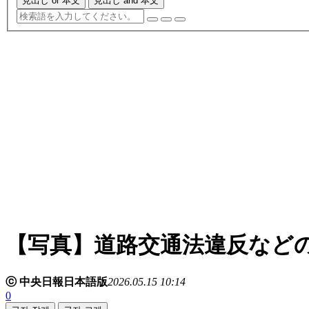
見出し or 本文
見出し and 本文
【写真】道路交通法違反など
ⓒ 中央日報日本語版
2026.05.15 10:14
0