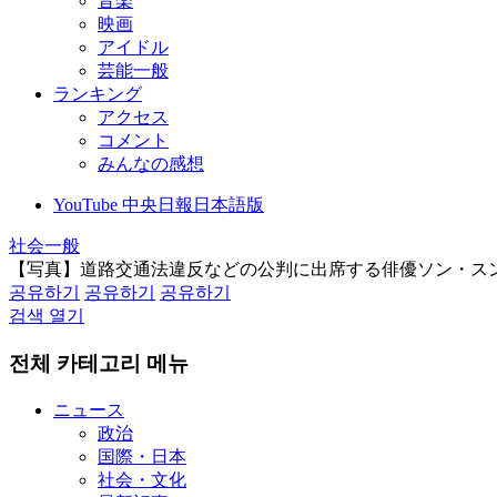
音楽
映画
アイドル
芸能一般
ランキング
アクセス
コメント
みんなの感想
YouTube 中央日報日本語版
社会一般
【写真】道路交通法違反などの公判に出席する俳優ソン・ス
공유하기
공유하기
공유하기
검색 열기
전체 카테고리 메뉴
ニュース
政治
国際・日本
社会・文化