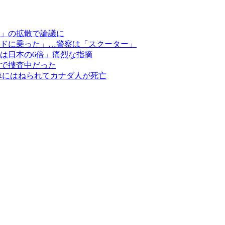
」の拡散で論議に
ドに乗った」…警察は「スクーター」
は日本の6倍」痛烈な指摘
で捜査中だった
車にはねられてカナダ人が死亡