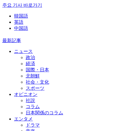
주요 기사 바로가기
韓国語
英語
中国語
最新記事
ニュース
政治
経済
国際・日本
北朝鮮
社会・文化
スポーツ
オピニオン
社説
コラム
日本関係のコラム
エンタメ
ドラマ