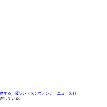
席する俳優ソン・スンウォン。［ニュース1］
出席している。