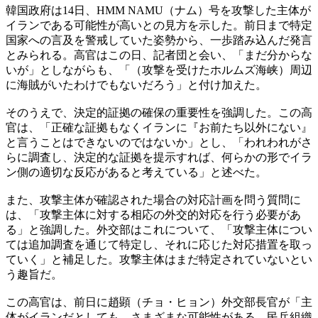
韓国政府は14日、HMM NAMU（ナム）号を攻撃した主体が
イランである可能性が高いとの見方を示した。前日まで特定
国家への言及を警戒していた姿勢から、一歩踏み込んだ発言
とみられる。高官はこの日、記者団と会い、「まだ分からな
いが」としながらも、「（攻撃を受けたホルムズ海峡）周辺
に海賊がいたわけでもないだろう」と付け加えた。
そのうえで、決定的証拠の確保の重要性を強調した。この高
官は、「正確な証拠もなくイランに『お前たち以外にない』
と言うことはできないのではないか」とし、「われわれがさ
らに調査し、決定的な証拠を提示すれば、何らかの形でイラ
ン側の適切な反応があると考えている」と述べた。
また、攻撃主体が確認された場合の対応計画を問う質問に
は、「攻撃主体に対する相応の外交的対応を行う必要があ
る」と強調した。外交部はこれについて、「攻撃主体につい
ては追加調査を通じて特定し、それに応じた対応措置を取っ
ていく」と補足した。攻撃主体はまだ特定されていないとい
う趣旨だ。
この高官は、前日に趙顕（チョ・ヒョン）外交部長官が「主
体がイランだとしても、さまざまな可能性がある。民兵組織