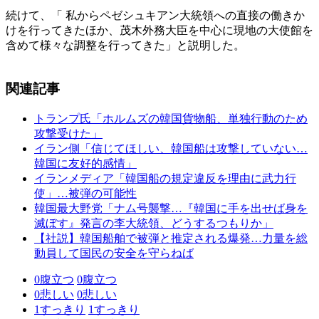
続けて、「 私からペゼシュキアン大統領への直接の働きか
けを行ってきたほか、茂木外務大臣を中心に現地の大使館を
含めて様々な調整を行ってきた」と説明した。
関連記事
トランプ氏「ホルムズの韓国貨物船、単独行動のため
攻撃受けた」
イラン側「信じてほしい、韓国船は攻撃していない…
韓国に友好的感情」
イランメディア「韓国船の規定違反を理由に武力行
使」…被弾の可能性
韓国最大野党「ナム号襲撃…『韓国に手を出せば身を
滅ぼす』発言の李大統領、どうするつもりか」
【社説】韓国船舶で被弾と推定される爆発…力量を総
動員して国民の安全を守らねば
0
腹立つ
0
腹立つ
0
悲しい
0
悲しい
1
すっきり
1
すっきり