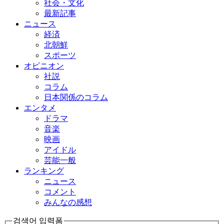
社会・文化
最新記事
ニュース
経済
北朝鮮
スポーツ
オピニオン
社説
コラム
日本関係のコラム
エンタメ
ドラマ
音楽
映画
アイドル
芸能一般
ランキング
ニュース
コメント
みんなの感想
검색어 입력폼