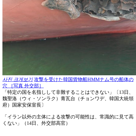
사진 크게보기
攻撃を受けた韓国貨物船HMMナム号の船体の
穴 ［写真 外交部］
「特定の国を名指しして非難することはできない」〔13日、
魏聖洛（ウィ・ソンラク）青瓦台（チョンワデ、韓国大統領
府）国家安保室長〕
「イラン以外の主体による攻撃の可能性は、常識的に見て高
くない」（14日、外交部高官）