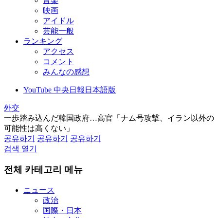
音楽
映画
アイドル
芸能一般
ランキング
アクセス
コメント
みんなの感想
YouTube 中央日報日本語版
外交
一歩踏み込んだ韓国政府…高官「ナム号攻撃、イラン以外の
可能性は高くない」
공유하기
공유하기
공유하기
검색 열기
전체 카테고리 메뉴
ニュース
政治
国際・日本