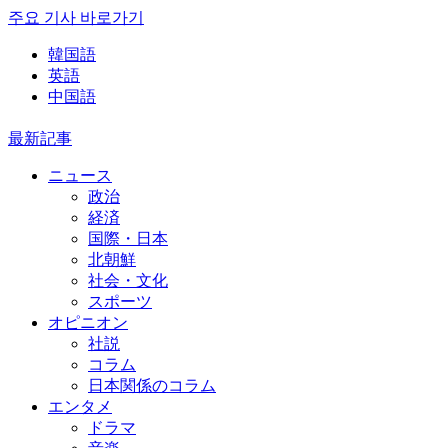
주요 기사 바로가기
韓国語
英語
中国語
最新記事
ニュース
政治
経済
国際・日本
北朝鮮
社会・文化
スポーツ
オピニオン
社説
コラム
日本関係のコラム
エンタメ
ドラマ