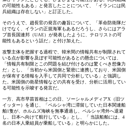
の可能性もある」と発言したことについて、「イランには民
兵組織は存在しない」と訂正した。
そのうえで、趙長官の発言の趣旨について、「革命防衛隊だ
けでなく、イランの正規海軍もあるだろうし、さらにはアラ
ブ首長国連邦（UAE）が発表したように、テロリストの可
能性もあるという話だ」と付け加えた。
攻撃主体を把握する過程で、韓米間の情報共有が制限されて
いる点が影響を及ぼす可能性があるとの懸念については、
「情報共有制限とこの問題を結び付けるのは驚くべき想像力
だ」とし、「当初から米国側と緊密に連携しており、米国側
が保有する情報を入手して共同で分析している」と強調し
た。米国側の衛星情報などの共有を受け、分析に活用してい
る可能性を示唆する発言だ。
一方、高市早苗首相はこの日、ソーシャルメディアX（旧ツ
イッター）を通じ、「ペルシャ湾に滞留していた日本関連船
舶1隻が、ホルムズ海峡を無事通過し、ペルシャ湾外へ退避
し、日本へ向けて航行している」とし、「 当該船舶には、4
名の日本人乗組員が乗船している」と明らかにした。