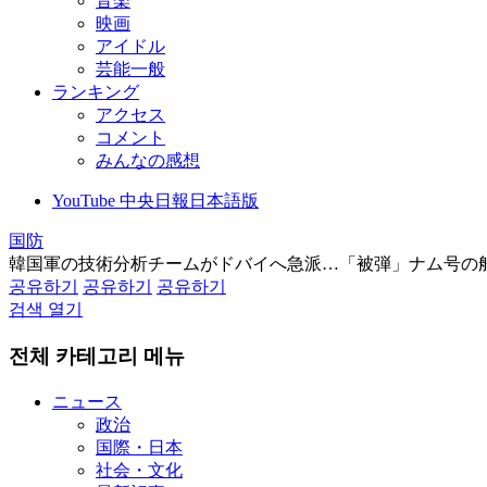
音楽
映画
アイドル
芸能一般
ランキング
アクセス
コメント
みんなの感想
YouTube 中央日報日本語版
国防
韓国軍の技術分析チームがドバイへ急派…「被弾」ナム号の
공유하기
공유하기
공유하기
검색 열기
전체 카테고리 메뉴
ニュース
政治
国際・日本
社会・文化