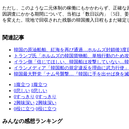
ただし、このような二元体制の稼働にもかかわらず、正確な
因調査にかかる期間について、当初は「数日以内」〔5日、
を変えた。現地で回収された残骸の韓国搬入日程もまだ確定
関連記事
韓国の原油船舶、紅海を再び通過…ホルムズ封鎖後3度
トランプ氏「ホルムズの韓国貨物船、単独行動のため攻
イラン側「信じてほしい、韓国船は攻撃していない…韓
イランメディア「韓国船の規定違反を理由に武力行使」
韓国最大野党「ナム号襲撃…『韓国に手を出せば身を滅
1
腹立つ
1
腹立つ
0
悲しい
0
悲しい
0
すっきり
0
すっきり
2
興味深い
2
興味深い
0
役に立つ
0
役に立つ
みんなの感想ランキング