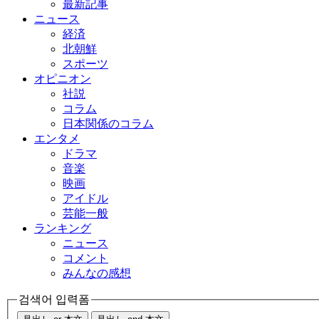
最新記事
ニュース
経済
北朝鮮
スポーツ
オピニオン
社説
コラム
日本関係のコラム
エンタメ
ドラマ
音楽
映画
アイドル
芸能一般
ランキング
ニュース
コメント
みんなの感想
검색어 입력폼