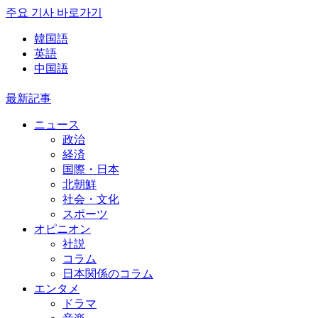
주요 기사 바로가기
韓国語
英語
中国語
最新記事
ニュース
政治
経済
国際・日本
北朝鮮
社会・文化
スポーツ
オピニオン
社説
コラム
日本関係のコラム
エンタメ
ドラマ