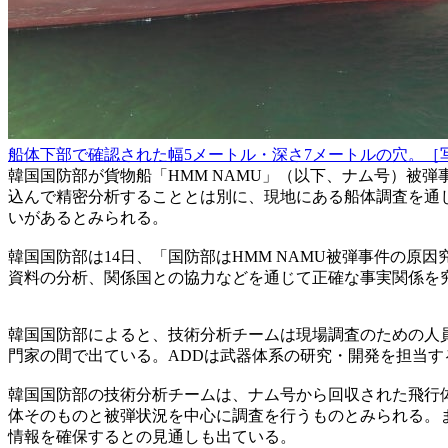
船体下部で確認された幅5メートル・深さ7メートルの穴。［
韓国国防部が貨物船「HMM NAMU」（以下、ナム号）被
込んで精密分析することとは別に、現地にある船体調査を通
いがあるとみられる。
韓国国防部は14日、「国防部はHMM NAMU被弾事件の
資料の分析、関係国との協力などを通じて正確な事実関係を
韓国国防部によると、技術分析チームは現場調査のための人員
門家の間で出ている。ADDは武器体系の研究・開発を担当す
韓国国防部の技術分析チームは、ナム号から回収された飛行
体そのものと被弾状況を中心に調査を行うものとみられる。
情報を確保するとの見通しも出ている。