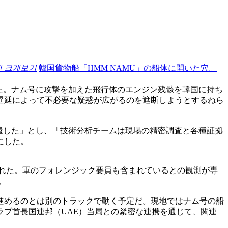
진 크게보기
韓国貨物船「HMM NAMU」の船体に開いた穴。
した。ナム号に攻撃を加えた飛行体のエンジン残骸を韓国に持ち
遅延によって不必要な疑惑が広がるのを遮断しようとするねら
派遣した」とし、「技術分析チームは現場の精密調査と各種証拠
にした。
された。軍のフォレンジック要員も含まれているとの観測が専
。
進めるのとは別のトラックで動く予定だ。現地ではナム号の船
ブ首長国連邦（UAE）当局との緊密な連携を通じて、関連