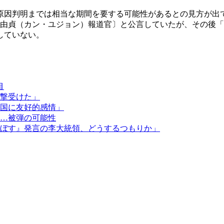
原因判明までは相当な期間を要する可能性があるとの見方が出
姜由貞（カン・ユジョン）報道官〕と公言していたが、その後
していない。
目
撃受けた」
国に友好的感情」
…被弾の可能性
ぼす』発言の李大統領、どうするつもりか」