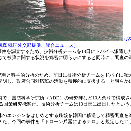
사
写真 韓国外交部提供、聯合ニュース］
弾事件を調査するため、技術分析チームを13日にドバイへ派遣
じて被弾に関する状況を綿密に明らかにすると同時に、調査の
原因究明と科学的分析のため、前日に技術分析チームをドバイに
究明し、政府合同対応班の活動を積極的に支援する」と明らか
で、国防科学研究所（ADD）の研究陣など10人余りで構成
る国策研究機関だ。技術分析チームは13日夜に出国したという
体のエンジンをはじめとする残骸を韓国に移送して精密調査を
また、今回の事件を「ドローン兵器によるテロ」と規定したアラ