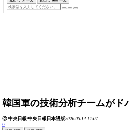
見出し or 本文
見出し and 本文
韓国軍の技術分析チームがド
ⓒ 中央日報/中央日報日本語版
2026.05.14 14:07
0