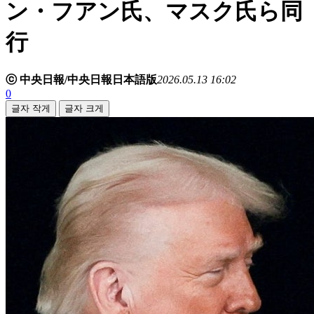
ン・フアン氏、マスク氏ら同
行
ⓒ 中央日報/中央日報日本語版
2026.05.13 16:02
0
글자 작게
글자 크게