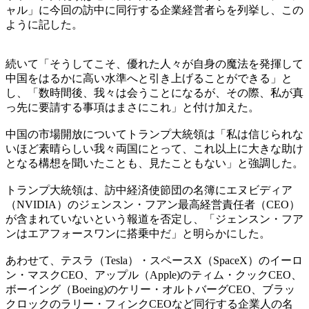
ャル」に今回の訪中に同行する企業経営者らを列挙し、この
ように記した。
続いて「そうしてこそ、優れた人々が自身の魔法を発揮して
中国をはるかに高い水準へと引き上げることができる」と
し、「数時間後、我々は会うことになるが、その際、私が真
っ先に要請する事項はまさにこれ」と付け加えた。
中国の市場開放についてトランプ大統領は「私は信じられな
いほど素晴らしい我々両国にとって、これ以上に大きな助け
となる構想を聞いたことも、見たこともない」と強調した。
トランプ大統領は、訪中経済使節団の名簿にエヌビディア
（NVIDIA）のジェンスン・フアン最高経営責任者（CEO）
が含まれていないという報道を否定し、「ジェンスン・フア
ンはエアフォースワンに搭乗中だ」と明らかにした。
あわせて、テスラ（Tesla）・スペースX（SpaceX）のイーロ
ン・マスクCEO、アップル（Apple)のティム・クックCEO、
ボーイング（Boeing)のケリー・オルトバーグCEO、ブラッ
クロックのラリー・フィンクCEOなど同行する企業人の名