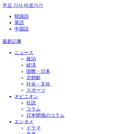
주요 기사 바로가기
韓国語
英語
中国語
最新記事
ニュース
政治
経済
国際・日本
北朝鮮
社会・文化
スポーツ
オピニオン
社説
コラム
日本関係のコラム
エンタメ
ドラマ