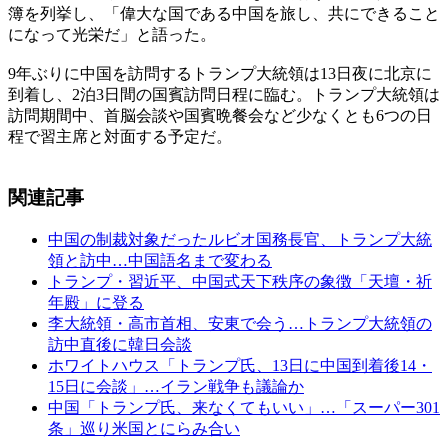
簿を列挙し、「偉大な国である中国を旅し、共にできること
になって光栄だ」と語った。
9年ぶりに中国を訪問するトランプ大統領は13日夜に北京に
到着し、2泊3日間の国賓訪問日程に臨む。トランプ大統領は
訪問期間中、首脳会談や国賓晩餐会など少なくとも6つの日
程で習主席と対面する予定だ。
関連記事
中国の制裁対象だったルビオ国務長官、トランプ大統
領と訪中…中国語名まで変わる
トランプ・習近平、中国式天下秩序の象徴「天壇・祈
年殿」に登る
李大統領・高市首相、安東で会う…トランプ大統領の
訪中直後に韓日会談
ホワイトハウス「トランプ氏、13日に中国到着後14・
15日に会談」…イラン戦争も議論か
中国「トランプ氏、来なくてもいい」…「スーパー301
条」巡り米国とにらみ合い