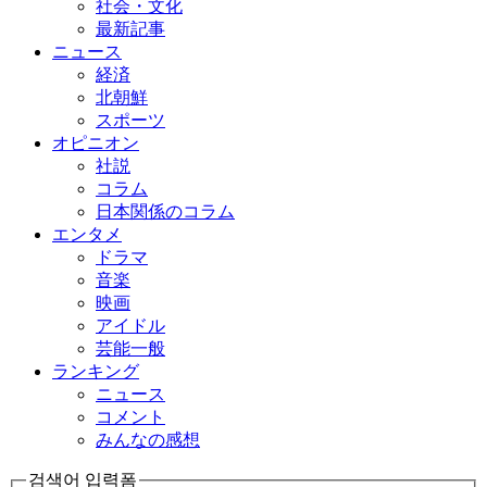
社会・文化
最新記事
ニュース
経済
北朝鮮
スポーツ
オピニオン
社説
コラム
日本関係のコラム
エンタメ
ドラマ
音楽
映画
アイドル
芸能一般
ランキング
ニュース
コメント
みんなの感想
검색어 입력폼