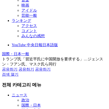
音楽
映画
アイドル
芸能一般
ランキング
アクセス
コメント
みんなの感想
YouTube 中央日報日本語版
国際・日本一般
トランプ氏「習近平氏に中国開放を要求する」…ジェンス
ン・フアン氏、マスク氏ら同行
공유하기
공유하기
공유하기
검색 열기
전체 카테고리 메뉴
ニュース
政治
国際・日本