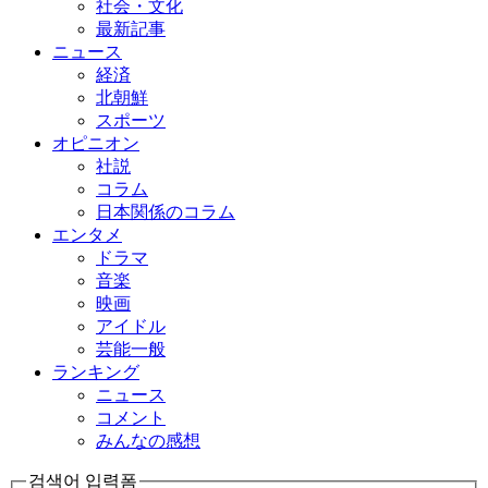
社会・文化
最新記事
ニュース
経済
北朝鮮
スポーツ
オピニオン
社説
コラム
日本関係のコラム
エンタメ
ドラマ
音楽
映画
アイドル
芸能一般
ランキング
ニュース
コメント
みんなの感想
검색어 입력폼