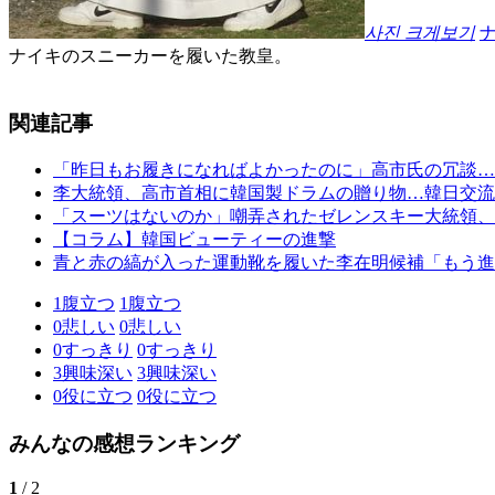
사진 크게보기
ナイキのスニーカーを履いた教皇。
関連記事
「昨日もお履きになればよかったのに」高市氏の冗談…
李大統領、高市首相に韓国製ドラムの贈り物…韓日交流
「スーツはないのか」嘲弄されたゼレンスキー大統領、
【コラム】韓国ビューティーの進撃
青と赤の縞が入った運動靴を履いた李在明候補「もう進
1
腹立つ
1
腹立つ
0
悲しい
0
悲しい
0
すっきり
0
すっきり
3
興味深い
3
興味深い
0
役に立つ
0
役に立つ
みんなの感想ランキング
1
/ 2