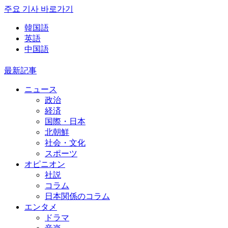
주요 기사 바로가기
韓国語
英語
中国語
最新記事
ニュース
政治
経済
国際・日本
北朝鮮
社会・文化
スポーツ
オピニオン
社説
コラム
日本関係のコラム
エンタメ
ドラマ