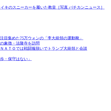
ナイキのスニーカーを履いた教皇［写真 バチカンニュース］
注目集めた75万ウォンの「李大統領の運動靴」
の象徴・法隆寺を訪問
ＮＡＴＯでは戦闘服脱いでトランプ大統領と会談
歩・保守はない」