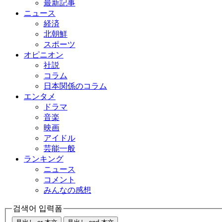
最新記事
ニュース
経済
北朝鮮
スポーツ
オピニオン
社説
コラム
日本関係のコラム
エンタメ
ドラマ
音楽
映画
アイドル
芸能一般
ランキング
ニュース
コメント
みんなの感想
검색어 입력폼