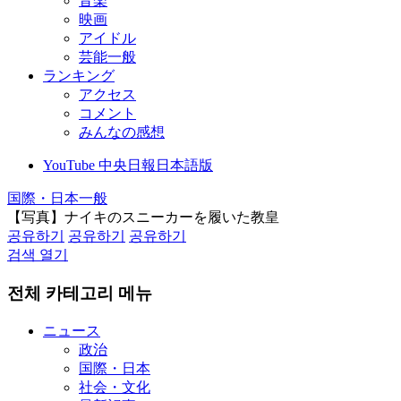
音楽
映画
アイドル
芸能一般
ランキング
アクセス
コメント
みんなの感想
YouTube 中央日報日本語版
国際・日本一般
【写真】ナイキのスニーカーを履いた教皇
공유하기
공유하기
공유하기
검색 열기
전체 카테고리 메뉴
ニュース
政治
国際・日本
社会・文化