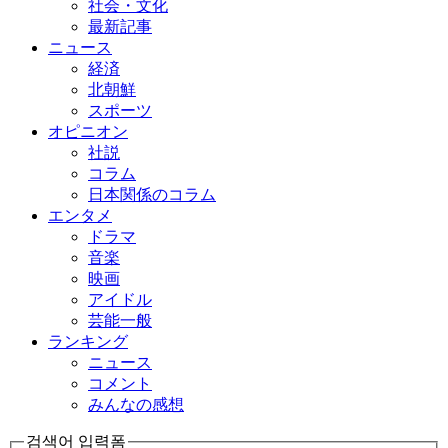
社会・文化
最新記事
ニュース
経済
北朝鮮
スポーツ
オピニオン
社説
コラム
日本関係のコラム
エンタメ
ドラマ
音楽
映画
アイドル
芸能一般
ランキング
ニュース
コメント
みんなの感想
검색어 입력폼