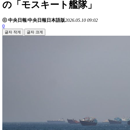
の「モスキート艦隊」
ⓒ 中央日報/中央日報日本語版
2026.05.10 09:02
0
글자 작게
글자 크게