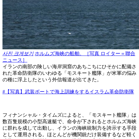
사진 크게보기
ホルムズ海峡の船舶。［写真 ロイター＝聯合
ニュース］
イランの南部の険しい海岸洞窟のあちこちにひそかに配備さ
れた革命防衛隊のいわゆる「モスキート艦隊」が米軍の悩み
の種に浮上したという外信報道が出てきた。
#【写真】武装ボートで海上訓練をするイスラム革命防衛隊
フィナンシャル・タイムズによると、「モスキート艦隊」は
数百隻規模の小型高速艇で、命令が下されるとホルムズ海峡
に群れを成して出動し、イランの海峡統制力を誇示する手段
として運用される。ほとんどが機関銃だけ装備するなど軽く