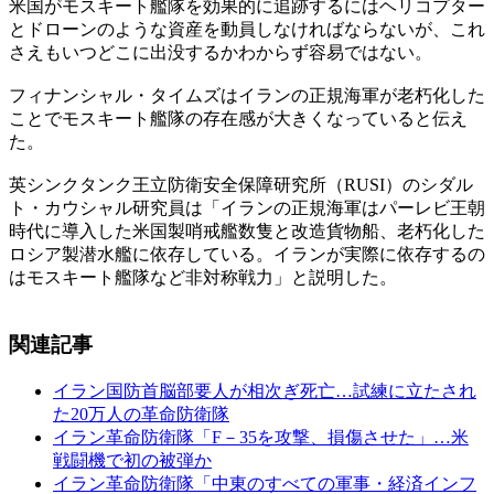
米国がモスキート艦隊を効果的に追跡するにはヘリコプター
とドローンのような資産を動員しなければならないが、これ
さえもいつどこに出没するかわからず容易ではない。
フィナンシャル・タイムズはイランの正規海軍が老朽化した
ことでモスキート艦隊の存在感が大きくなっていると伝え
た。
英シンクタンク王立防衛安全保障研究所（RUSI）のシダル
ト・カウシャル研究員は「イランの正規海軍はパーレビ王朝
時代に導入した米国製哨戒艦数隻と改造貨物船、老朽化した
ロシア製潜水艦に依存している。イランが実際に依存するの
はモスキート艦隊など非対称戦力」と説明した。
関連記事
イラン国防首脳部要人が相次ぎ死亡…試練に立たされ
た20万人の革命防衛隊
イラン革命防衛隊「F－35を攻撃、損傷させた」…米
戦闘機で初の被弾か
イラン革命防衛隊「中東のすべての軍事・経済インフ