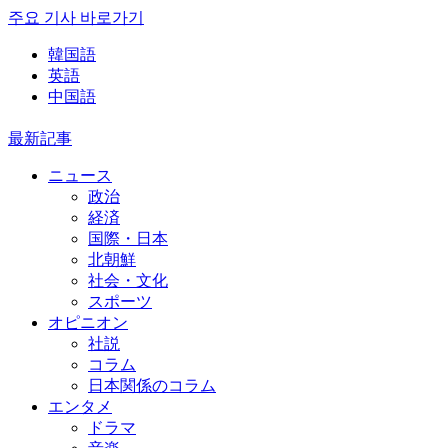
주요 기사 바로가기
韓国語
英語
中国語
最新記事
ニュース
政治
経済
国際・日本
北朝鮮
社会・文化
スポーツ
オピニオン
社説
コラム
日本関係のコラム
エンタメ
ドラマ