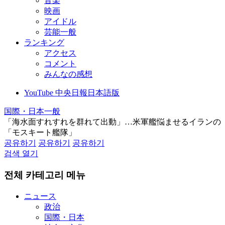
音楽
映画
アイドル
芸能一般
ランキング
アクセス
コメント
みんなの感想
YouTube 中央日報日本語版
国際・日本一般
「海水面すれすれを群れて出動」…米軍艦悩ませるイランの
「モスキート艦隊」
공유하기
공유하기
공유하기
검색 열기
전체 카테고리 메뉴
ニュース
政治
国際・日本