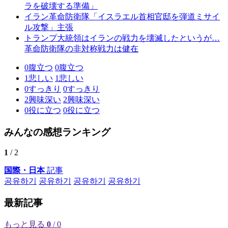
ラを破壊する準備」
イラン革命防衛隊「イスラエル首相官邸を弾道ミサイ
ル攻撃」主張
トランプ大統領はイランの戦力を壊滅したというが…
革命防衛隊の非対称戦力は健在
0
腹立つ
0
腹立つ
1
悲しい
1
悲しい
0
すっきり
0
すっきり
2
興味深い
2
興味深い
0
役に立つ
0
役に立つ
みんなの感想ランキング
1
/ 2
国際・日本
記事
공유하기
공유하기
공유하기
공유하기
最新記事
もっと見る
0
/ 0