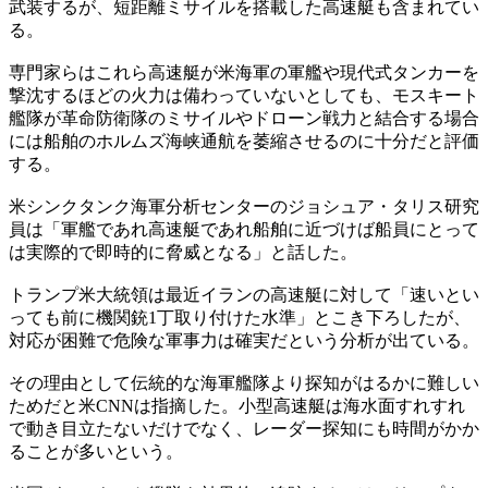
武装するが、短距離ミサイルを搭載した高速艇も含まれてい
る。
専門家らはこれら高速艇が米海軍の軍艦や現代式タンカーを
撃沈するほどの火力は備わっていないとしても、モスキート
艦隊が革命防衛隊のミサイルやドローン戦力と結合する場合
には船舶のホルムズ海峡通航を萎縮させるのに十分だと評価
する。
米シンクタンク海軍分析センターのジョシュア・タリス研究
員は「軍艦であれ高速艇であれ船舶に近づけば船員にとって
は実際的で即時的に脅威となる」と話した。
トランプ米大統領は最近イランの高速艇に対して「速いとい
っても前に機関銃1丁取り付けた水準」とこき下ろしたが、
対応が困難で危険な軍事力は確実だという分析が出ている。
その理由として伝統的な海軍艦隊より探知がはるかに難しい
ためだと米CNNは指摘した。小型高速艇は海水面すれすれ
で動き目立たないだけでなく、レーダー探知にも時間がかか
ることが多いという。