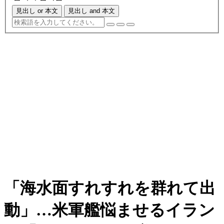
見出し or 本文
見出し and 本文
「海水面すれすれを群れて出
動」…米軍艦悩ませるイラン