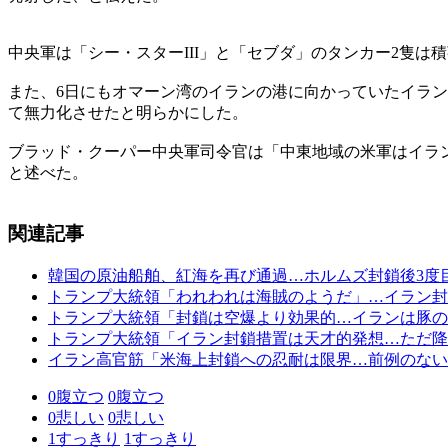
中央軍は「シー・スターIII」と「セブダ」のタンカー2隻
また、6日にもオマーン湾のイランの港に向かっていたイラ
て無力化させたと明らかにした。
ブラッド・クーパー中央軍司令官は「中東地域の米軍はイラ
と述べた。
関連記事
韓国の原油船舶、紅海を再び通過…ホルムズ封鎖後3度
トランプ大統領「われわれは海賊のようだ」…イラン封
トランプ大統領「封鎖は空爆より効果的…イランは豚の
トランプ大統領「イラン封鎖措置は天才的発想…ただ降
イラン高官筋「米海上封鎖への忍耐は限界…前例のない
0
腹立つ
0
腹立つ
0
悲しい
0
悲しい
1
すっきり
1
すっきり