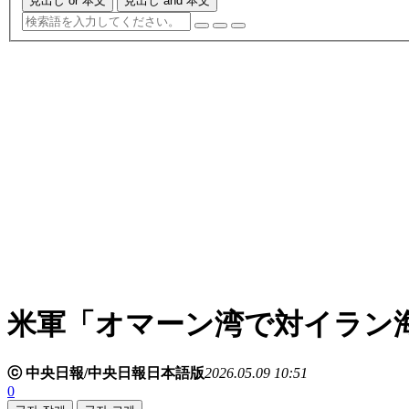
見出し or 本文
見出し and 本文
米軍「オマーン湾で対イラン
ⓒ 中央日報/中央日報日本語版
2026.05.09 10:51
0