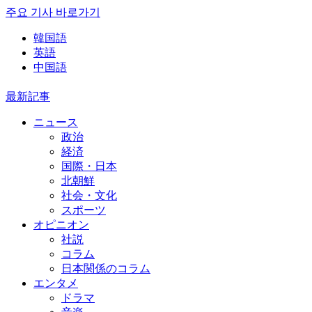
주요 기사 바로가기
韓国語
英語
中国語
最新記事
ニュース
政治
経済
国際・日本
北朝鮮
社会・文化
スポーツ
オピニオン
社説
コラム
日本関係のコラム
エンタメ
ドラマ