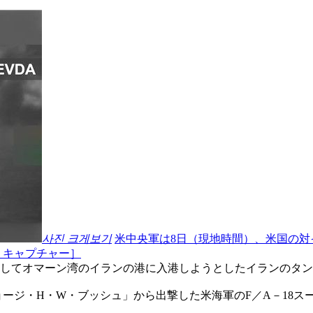
사진 크게보기
米中央軍は8日（現地時間）、米国の
 キャプチャー］
破してオマーン湾のイランの港に入港しようとしたイランのタン
ージ・H・W・ブッシュ」から出撃した米海軍のF／A－18ス