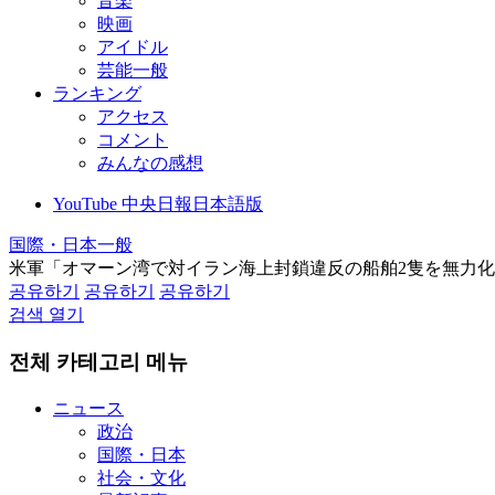
音楽
映画
アイドル
芸能一般
ランキング
アクセス
コメント
みんなの感想
YouTube 中央日報日本語版
国際・日本一般
米軍「オマーン湾で対イラン海上封鎖違反の船舶2隻を無力
공유하기
공유하기
공유하기
검색 열기
전체 카테고리 메뉴
ニュース
政治
国際・日本
社会・文化