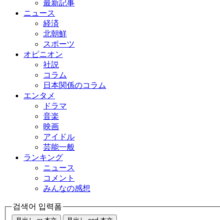
最新記事
ニュース
経済
北朝鮮
スポーツ
オピニオン
社説
コラム
日本関係のコラム
エンタメ
ドラマ
音楽
映画
アイドル
芸能一般
ランキング
ニュース
コメント
みんなの感想
검색어 입력폼