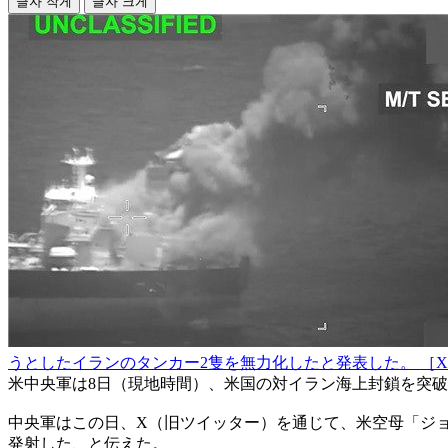
글자 작게
글자 크게
うとしたイランのタンカー2隻を無力化したと発表した。 ［X
米中央軍は8日（現地時間）、米国の対イラン海上封鎖を突
中央軍はこの日、X（旧ツイッター）を通じて、米空母「ジョ
発射した、と伝えた。