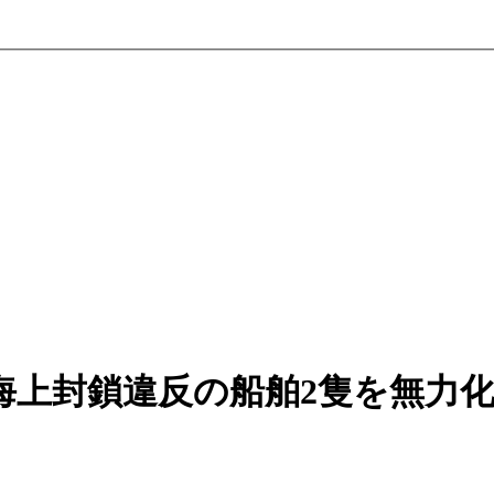
海上封鎖違反の船舶2隻を無力