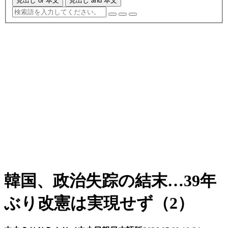
見出し or 本文
見出し and 本文
韓国、政治失踪の結末…39年
ぶり改憲は実現せず（2）