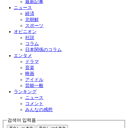
最新記事
ニュース
経済
北朝鮮
スポーツ
オピニオン
社説
コラム
日本関係のコラム
エンタメ
ドラマ
音楽
映画
アイドル
芸能一般
ランキング
ニュース
コメント
みんなの感想
검색어 입력폼