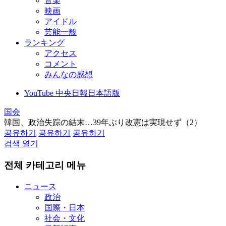
音楽
映画
アイドル
芸能一般
ランキング
アクセス
コメント
みんなの感想
YouTube 中央日報日本語版
国会
韓国、政治失踪の結末…39年ぶり改憲は実現せず（2）
공유하기
공유하기
공유하기
검색 열기
전체 카테고리 메뉴
ニュース
政治
国際・日本
社会・文化