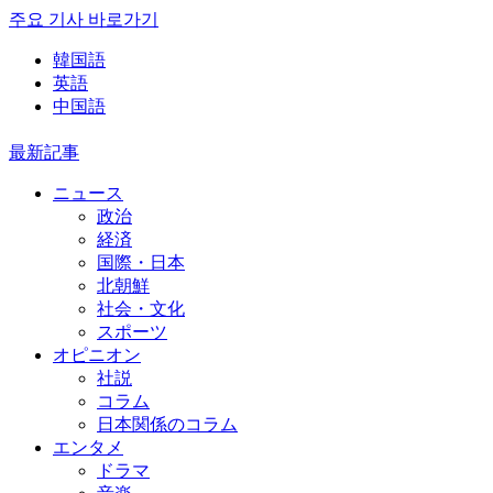
주요 기사 바로가기
韓国語
英語
中国語
最新記事
ニュース
政治
経済
国際・日本
北朝鮮
社会・文化
スポーツ
オピニオン
社説
コラム
日本関係のコラム
エンタメ
ドラマ