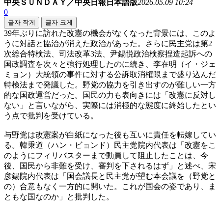
中央ＳＵＮＤＡＹ／中央日報日本語版
2026.05.09 10:24
0
글자 작게
글자 크게
39年ぶりに訪れた改憲の機会がなくなった背景には、このよ
うに対話と協治が消えた政治があった。さらに民主党は第2
次総合特検法、司法改革3法、尹錫悦政治検察捏造起訴への
国政調査を次々と強行処理したのに続き、李在明（イ・ジェ
ミョン）大統領の事件に対する公訴取消権限まで盛り込んだ
特検法まで発議した。野党の協力を引き出すのが難しい一方
的な国政運営だった。国民の力も表向きには「改憲に反対し
ない」と言いながら、実際には消極的な態度に終始したとい
う点で批判を受けている。
与野党は改憲案が白紙になった後も互いに責任を転嫁してい
る。韓秉道（ハン・ビョンド）民主党院内代表は「改憲をこ
のようにフィリバスターまで動員して阻止したことは、今
後、国民から非難を受け、審判を下されるはず」と述べ、宋
彦錫院内代表は「国会議長と民主党が望む本会議を（野党と
の）合意もなく一方的に開いた。これが国会の姿であり、ま
ともな国なのか」と批判した。