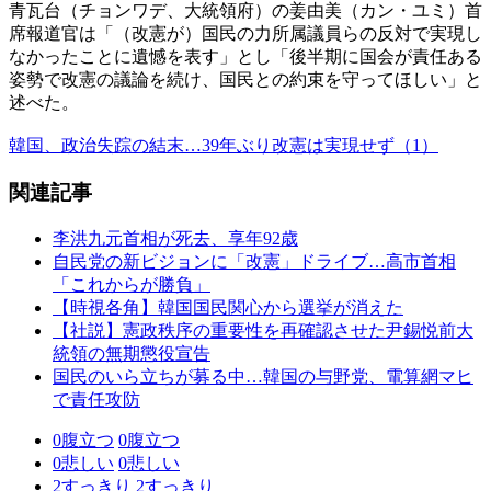
青瓦台（チョンワデ、大統領府）の姜由美（カン・ユミ）首
席報道官は「（改憲が）国民の力所属議員らの反対で実現し
なかったことに遺憾を表す」とし「後半期に国会が責任ある
姿勢で改憲の議論を続け、国民との約束を守ってほしい」と
述べた。
韓国、政治失踪の結末…39年ぶり改憲は実現せず（1）
関連記事
李洪九元首相が死去、享年92歳
自民党の新ビジョンに「改憲」ドライブ…高市首相
「これからが勝負」
【時視各角】韓国国民関心から選挙が消えた
【社説】憲政秩序の重要性を再確認させた尹錫悦前大
統領の無期懲役宣告
国民のいら立ちが募る中…韓国の与野党、電算網マヒ
で責任攻防
0
腹立つ
0
腹立つ
0
悲しい
0
悲しい
2
すっきり
2
すっきり