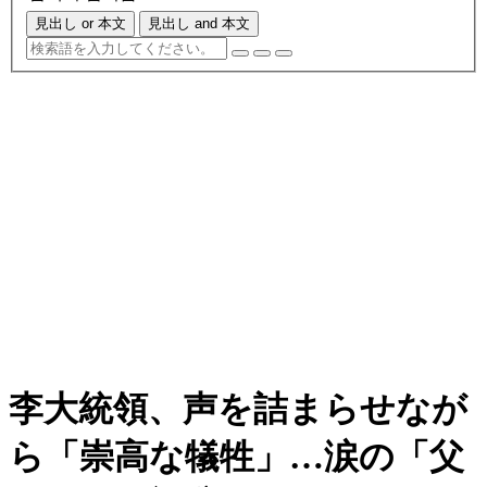
見出し or 本文
見出し and 本文
李大統領、声を詰まらせなが
ら「崇高な犠牲」…涙の「父