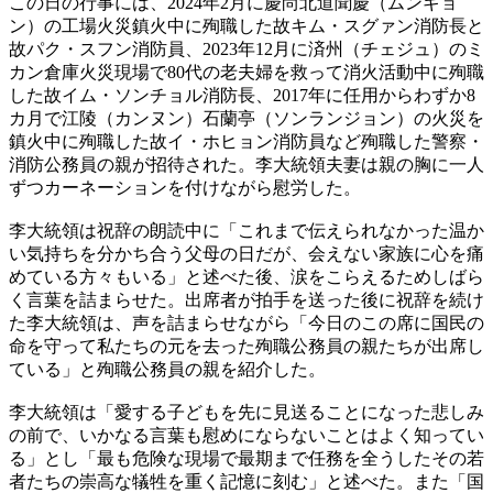
この日の行事には、2024年2月に慶尚北道聞慶（ムンギョ
ン）の工場火災鎮火中に殉職した故キム・スグァン消防長と
故パク・スフン消防員、2023年12月に済州（チェジュ）のミ
カン倉庫火災現場で80代の老夫婦を救って消火活動中に殉職
した故イム・ソンチョル消防長、2017年に任用からわずか8
カ月で江陵（カンヌン）石蘭亭（ソンランジョン）の火災を
鎮火中に殉職した故イ・ホヒョン消防員など殉職した警察・
消防公務員の親が招待された。李大統領夫妻は親の胸に一人
ずつカーネーションを付けながら慰労した。
李大統領は祝辞の朗読中に「これまで伝えられなかった温か
い気持ちを分かち合う父母の日だが、会えない家族に心を痛
めている方々もいる」と述べた後、涙をこらえるためしばら
く言葉を詰まらせた。出席者が拍手を送った後に祝辞を続け
た李大統領は、声を詰まらせながら「今日のこの席に国民の
命を守って私たちの元を去った殉職公務員の親たちが出席し
ている」と殉職公務員の親を紹介した。
李大統領は「愛する子どもを先に見送ることになった悲しみ
の前で、いかなる言葉も慰めにならないことはよく知ってい
る」とし「最も危険な現場で最期まで任務を全うしたその若
者たちの崇高な犠牲を重く記憶に刻む」と述べた。また「国