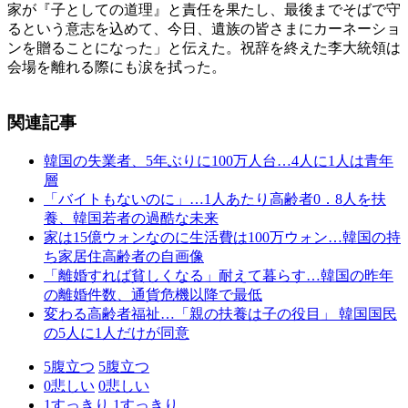
家が『子としての道理』と責任を果たし、最後までそばで守
るという意志を込めて、今日、遺族の皆さまにカーネーショ
ンを贈ることになった」と伝えた。祝辞を終えた李大統領は
会場を離れる際にも涙を拭った。
関連記事
韓国の失業者、5年ぶりに100万人台…4人に1人は青年
層
「バイトもないのに」…1人あたり高齢者0．8人を扶
養、韓国若者の過酷な未来
家は15億ウォンなのに生活費は100万ウォン…韓国の持
ち家居住高齢者の自画像
「離婚すれば貧しくなる」耐えて暮らす…韓国の昨年
の離婚件数、通貨危機以降で最低
変わる高齢者福祉…「親の扶養は子の役目」 韓国国民
の5人に1人だけが同意
5
腹立つ
5
腹立つ
0
悲しい
0
悲しい
1
すっきり
1
すっきり