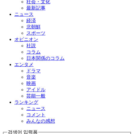
社会・文化
最新記事
ニュース
経済
北朝鮮
スポーツ
オピニオン
社説
コラム
日本関係のコラム
エンタメ
ドラマ
音楽
映画
アイドル
芸能一般
ランキング
ニュース
コメント
みんなの感想
검색어 입력폼