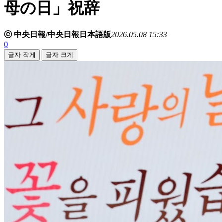
母の日」祝辞
ⓒ 中央日報/中央日報日本語版
2026.05.08 15:33
0
글자 작게
글자 크게