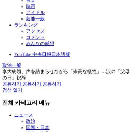
音楽
映画
アイドル
芸能一般
ランキング
アクセス
コメント
みんなの感想
YouTube 中央日報日本語版
政治一般
李大統領、声を詰まらせながら「崇高な犠牲」…涙の「父母
の日」祝辞
공유하기
공유하기
공유하기
검색 열기
전체 카테고리 메뉴
ニュース
政治
国際・日本