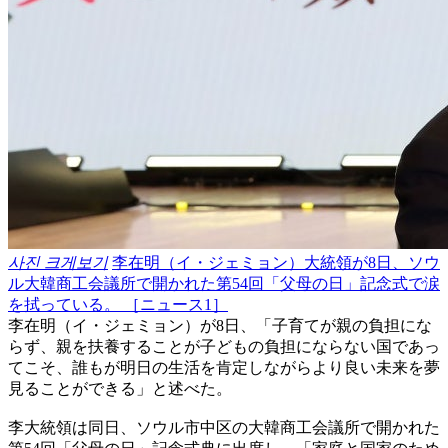
사진 크게보기
李在明（イ・ジェミョン）大統領が8日、ソウ
ル大韓商工会議所で開かれた第54回「父母の日」記念式で涙
を拭っている。 ［ニュース1］
李在明（イ・ジェミョン）が8日、「子育てが親の負担にな
らず、親を扶養することが子どもの負担にならない国であっ
てこそ、誰もが明日の生活を肯定しながらより良い未来を夢
見ることができる」と述べた。
李大統領は同日、ソウル市中区の大韓商工会議所で開かれた