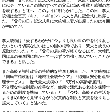
第54回「父母の日」記念式典に出席し、「家庭と国家のため
に献身しているこの地のすべての父母に深い尊敬と感謝の意
を表する」と述べ、このように明らかにした。この日、李大
統領は金恵京（キム・ヘギョン）夫人と共に記念式に出席し
た。「父母の日」記念式典に大統領夫妻が出席したのは今回
が初めてだ。
李大統領は「愛するわが子に今よりも良い世の中を譲り渡し
たいという切実な思いはこの国の根幹であり、繁栄と成長の
原動力だった」とし「父母の肩の荷が軽くなるほど、大韓民
国は真の先進国に向かって一歩ずつ力強く進んでいくことが
できる」と話した。
また高齢者福祉政策の持続的な推進も約束した。李大統領は
「国民主権政府は『地域社会統合ケア』『認知症安心財産管
理サービス』、歴代最大規模の『115万件の高齢者雇用』、
不合理な年金制度の改善など、健康で活気ある老後を保障す
るための制度を準備している」とし「今後、高齢者の生活を
よりきめ細かく見守りながら実質的な制度と支援を繰り返し
拡大していく」と述べた。