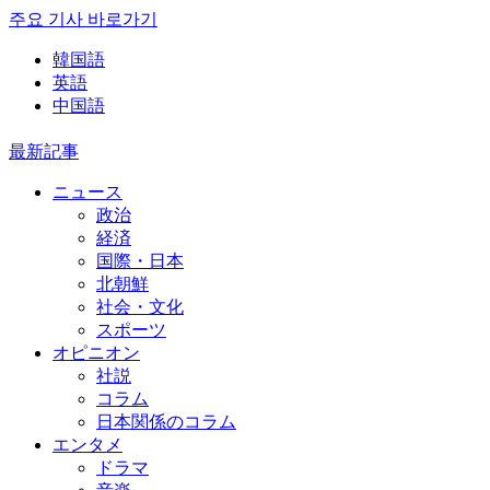
주요 기사 바로가기
韓国語
英語
中国語
最新記事
ニュース
政治
経済
国際・日本
北朝鮮
社会・文化
スポーツ
オピニオン
社説
コラム
日本関係のコラム
エンタメ
ドラマ