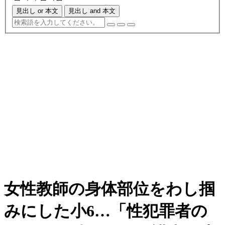
見出し or 本文
見出し and 本文
女性教師の身体部位をわし掴
みにした小6…「性犯罪者の