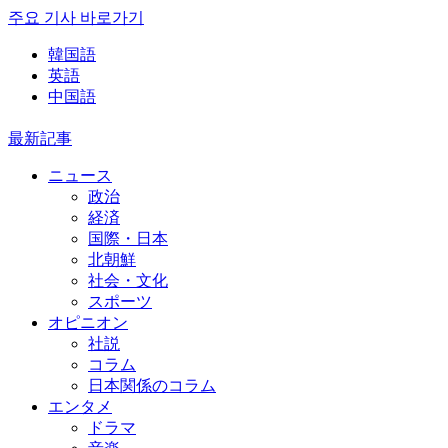
주요 기사 바로가기
韓国語
英語
中国語
最新記事
ニュース
政治
経済
国際・日本
北朝鮮
社会・文化
スポーツ
オピニオン
社説
コラム
日本関係のコラム
エンタメ
ドラマ