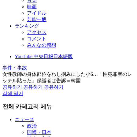
音楽
映画
アイドル
芸能一般
ランキング
アクセス
コメント
みんなの感想
YouTube 中央日報日本語版
事件・事故
女性教師の身体部位をわし掴みにした小6…「性犯罪者のレ
ッテル貼った」保護者は告訴＝韓国
공유하기
공유하기
공유하기
검색 열기
전체 카테고리 메뉴
ニュース
政治
国際・日本