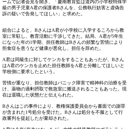
ームで記者会見を開き、「慶南教育監は道内の小学校特殊学
級の男子児童A君の保護者Bさんを、公務執行妨害と虚偽告
訴の疑いで告発してほしい」と求めた。
組合によると、BさんはA君が小学校に入学するころから教
室に常駐し、教育活動に干渉してきた。結局、A君が5年生
になった年の1学期、担任教師はBさんの頻繁な苦情により
拒食症を患うなど健康が悪化し、担任を辞めた。
A君は同級生に対してケンカをすることもあったが、Bさん
はA君のケンカを止めた担任教師をA君と分離してほしいと
学校側に要求したという。
苦情が重なり、担任教師はパニック障害で精神科の治療を受
け、薬物の過剰摂取で救急室に搬送されることもあった。現
在は退職した状態だと伝えられた。
Bさんはこの事件により、教権保護委員会から書面での謝罪
が含まれた1号処分を受けた。Bさんは処分を不服として行
政審判を提起したが棄却された。