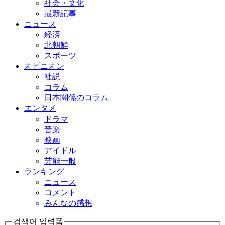
社会・文化
最新記事
ニュース
経済
北朝鮮
スポーツ
オピニオン
社説
コラム
日本関係のコラム
エンタメ
ドラマ
音楽
映画
アイドル
芸能一般
ランキング
ニュース
コメント
みんなの感想
검색어 입력폼