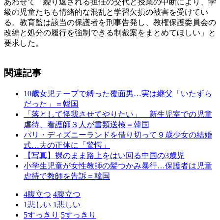
あわせて「繰り返される担任の交代と授業の中断により、学
級の児童たちも情緒的な混乱と学習欠損の被害を受けてい
る。教育監は該当の保護者を刑事告発し、教権保護委員会の
改編と処分の履行を強制できる制裁案をまとめてほしい」と
要求した。
関連記事
10歳女児テープで縛った覆面男…実は継父「いたずら
だった」＝韓国
「落として怪我させてやりたい」 新生児室での児童
虐待、看護師３人が書類送検＝韓国
パリ・ディズニーランドを借り切って９歳少女の結婚
式…夫の正体に「驚愕」
【写真】裸のまま路上をはい回る中国の3歳児
小学生児童が女性教師の髪つかみ暴行…保護者は児童
虐待で教師を告訴＝韓国
4
腹立つ
4
腹立つ
1
悲しい
1
悲しい
5
すっきり
5
すっきり