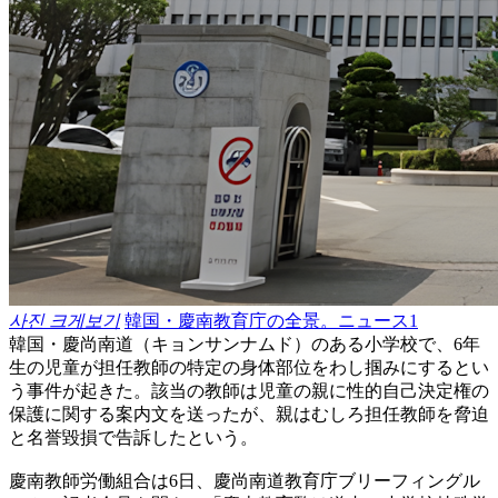
사진 크게보기
韓国・慶南教育庁の全景。ニュース1
韓国・慶尚南道（キョンサンナムド）のある小学校で、6年
生の児童が担任教師の特定の身体部位をわし掴みにするとい
う事件が起きた。該当の教師は児童の親に性的自己決定権の
保護に関する案内文を送ったが、親はむしろ担任教師を脅迫
と名誉毀損で告訴したという。
慶南教師労働組合は6日、慶尚南道教育庁ブリーフィングル