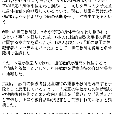
A君は今年6年生になったが、女性の特殊教師やボランティ
アの特定の身体部位をわし掴みにし、同じクラスの女子児童
に身体接触を繰り返しているという。現在、被害を受けた特
殊教師は不安およびうつ病の診断を受け、治療中であるとい
う。
6年生の担任教師は、A君が特定の身体部位をわし掴みにす
るという事件を経験した後、Bさんに性的自己決定権の保護
に関する案内文を送ったが、Bさんはむしろ「私の息子に性
犯罪者のレッテルを貼った」として、担任教師を脅迫と名誉
毀損で告訴した。
また、A君が教室内で暴れ、担任教師が後門を施錠すると
「情緒的監禁」だとして、担任教師を児童虐待の容疑で警察
に通報した。
労組は「該当の保護者は児童虐待の通報を教師を統制する手
段として悪用している」とし、「児童の学校からの無断離脱
や性的接触を防ぐための案内と制止を『脅迫』や『監禁』だ
と主張し、正当な教育活動が犯罪として扱われている」と指
摘した。