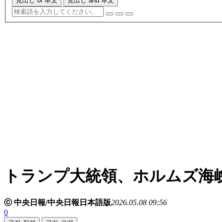
見出し or 本文
見出し and 本文
トランプ大統領、ホルムズ海
ⓒ 中央日報/中央日報日本語版
2026.05.08 09:56
0