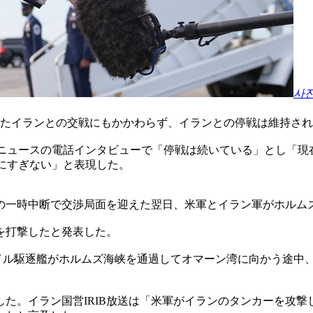
사
したイランとの交戦にもかかわらず、イランとの停戦は維持さ
Cニュースの電話インタビューで「停戦は続いている」とし「現
p）にすぎない」と表現した。
の一時中断で交渉局面を迎えた翌日、米軍とイラン軍がホルム
を打撃したと発表した。
イル駆逐艦がホルムズ海峡を通過してオマーン湾に向かう途中
た。イラン国営IRIB放送は「米軍がイランのタンカーを攻