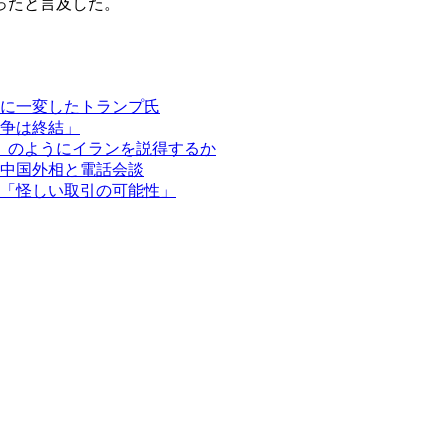
ったと言及した。
に一変したトランプ氏
争は終結」
」のようにイランを説得するか
中国外相と電話会談
「怪しい取引の可能性」