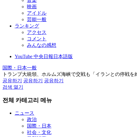
音楽
映画
アイドル
芸能一般
ランキング
アクセス
コメント
みんなの感想
YouTube 中央日報日本語版
国際・日本一般
トランプ大統領、ホルムズ海峡で交戦も「イランとの停戦を
공유하기
공유하기
공유하기
검색 열기
전체 카테고리 메뉴
ニュース
政治
国際・日本
社会・文化