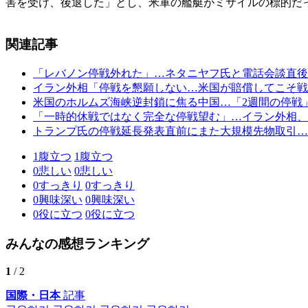
害を受け、後退した」とし、米軍の艦艇がミサイルの標的だ
関連記事
「レバノン停戦外れた」…ネタニヤフ氏と電話会談直後
イラン外相「停戦を懇願しない…米国が賠償してこそ戦
米国のホルムズ海峡逆封鎖に焦る中国…「2週間の停戦
「一時的休戦ではなく完全な停戦望む」…イラン外相、
トランプ氏の停戦延長発表直前にまた大規模先物取引…
1
腹立つ
1
腹立つ
0
悲しい
0
悲しい
0
すっきり
0
すっきり
0
興味深い
0
興味深い
0
役に立つ
0
役に立つ
みんなの感想ランキング
1
/ 2
国際・日本
記事