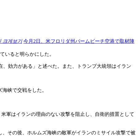
진 크게보기
今月2日、米フロリダ州パームビーチ空港で取材陣
れていると明らかにした。
在、効力がある」と述べた。また、トランプ大統領はイラン
ズ海峡で交戦をした。
、米軍はイランの理由のない攻撃を阻止し、自衛的措置として
撃し、その後、ホルムズ海峡の敵軍がイランのミサイル攻撃で被