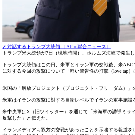
と対話するトランプ大統領 ［AP＝聯合ニュース］
トランプ米大統領が7日（現地時間）、ホルムズ海峡で発生
トランプ大統領はこの日、米軍とイラン軍の交戦後、米AB
に対する今回の攻撃について「軽い警告性の打撃（love ta
米国の「解放プロジェクト（プロジェクト・フリーダム）」
米軍はイランの攻撃に対する自衛レベルでイランの軍事施設
米中央軍はX（旧ツイッター）を通じて「米海軍の誘導ミサ
反撃した」と伝えた。
イランメディアも双方の交戦があったことを示唆する報道をし