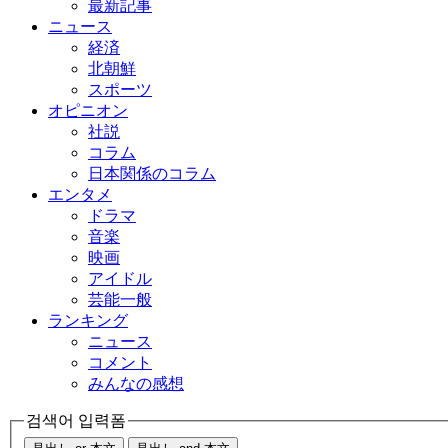
最新記事
ニュース
経済
北朝鮮
スポーツ
オピニオン
社説
コラム
日本関係のコラム
エンタメ
ドラマ
音楽
映画
アイドル
芸能一般
ランキング
ニュース
コメント
みんなの感想
검색어 입력폼