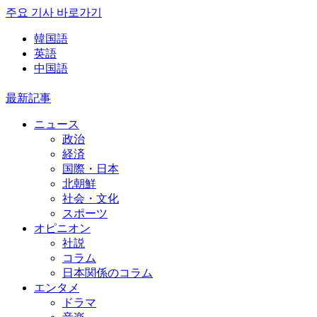
주요 기사 바로가기
韓国語
英語
中国語
最新記事
ニュース
政治
経済
国際・日本
北朝鮮
社会・文化
スポーツ
オピニオン
社説
コラム
日本関係のコラム
エンタメ
ドラマ