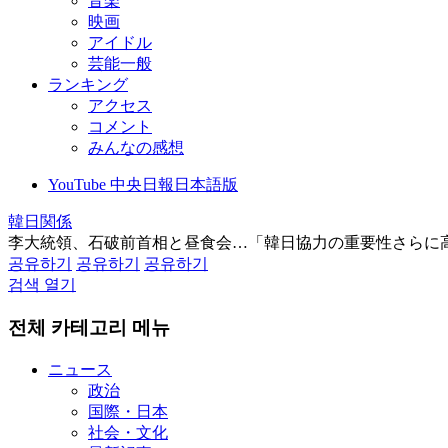
音楽
映画
アイドル
芸能一般
ランキング
アクセス
コメント
みんなの感想
YouTube 中央日報日本語版
韓日関係
李大統領、石破前首相と昼食会…「韓日協力の重要性さらに
공유하기
공유하기
공유하기
검색 열기
전체 카테고리 메뉴
ニュース
政治
国際・日本
社会・文化