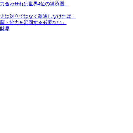
力合わせれば世界4位の経済圏」
史は対立ではなく疎通しなければ」
藤・協力を混同する必要ない」
日財界