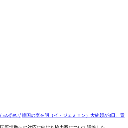
진 크게보기
韓国の李在明（イ・ジェミョン）大統領が8日、青
と国際情勢への対応に向けた協力案について議論した。