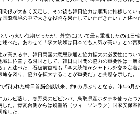
日関係が大きく安定し、その後も韓日協力は順調に推移してい
な国際環境の中で大きな役割を果たしていただきたい」と述べ
年という短い任期だったが、外交において最も重視したのは日
と述べた。あわせて「李大統領は日本でも人気が高い」との言
性が高まる中、韓日両国の意思疎通と協力拡大の必要性につい
地域に位置する隣国として、韓日両国間の協力の重要性は一層
る」と述べた。石破前首相も「李大統領がシャトル外交を定着
疎通を図り、協力を拡大することが重要だ」と共感を示した。
で行われた韓日首脳会談以来、約6カ月ぶりとなる。昨年6月か
牛カルビ蒸し、春野菜のビビンバ、鳥取県産ホタテを使ったつ
明した。青瓦台側からは魏聖洛（ウィ・ソンラク）国家安保室
同席した。