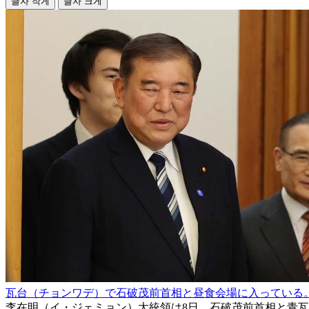
글자 작게
글자 크게
瓦台（チョンワデ）で石破茂前首相と昼食会場に入っている
李在明（イ・ジェミョン）大統領は8日、石破茂前首相と青