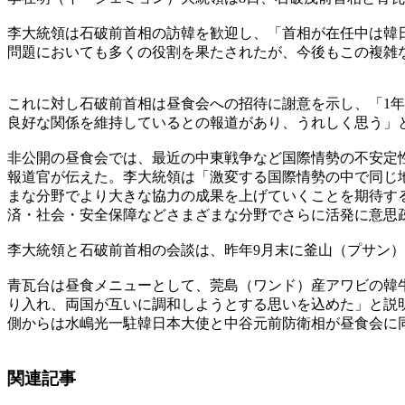
李大統領は石破前首相の訪韓を歓迎し、「首相が在任中は韓
問題においても多くの役割を果たされたが、今後もこの複雑
これに対し石破前首相は昼食会への招待に謝意を示し、「1
良好な関係を維持しているとの報道があり、うれしく思う」
非公開の昼食会では、最近の中東戦争など国際情勢の不安定
報道官が伝えた。李大統領は「激変する国際情勢の中で同じ
まな分野でより大きな協力の成果を上げていくことを期待す
済・社会・安全保障などさまざまな分野でさらに活発に意思
李大統領と石破前首相の会談は、昨年9月末に釜山（プサン）
青瓦台は昼食メニューとして、莞島（ワンド）産アワビの韓
り入れ、両国が互いに調和しようとする思いを込めた」と説
側からは水嶋光一駐韓日本大使と中谷元前防衛相が昼食会に
関連記事