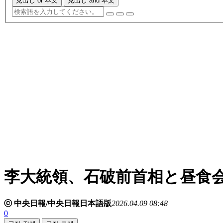
見出し or 本文
見出し and 本文
李大統領、石破前首相と昼食
ⓒ 中央日報/中央日報日本語版
2026.04.09 08:48
0