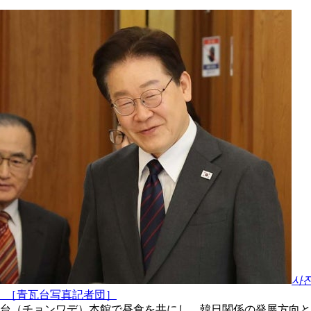
사
。［青瓦台写真記者団］
瓦台（チョンワデ）本館で昼食を共にし、韓日関係の発展方向