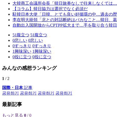
大韓商工会議所会長「韓日旅券なしで往来しなくては…
【コラム】韓日協力は選択でなく必須だ
駐韓日本大使「日韓、とても良い好循環の中…過去の歴
李在明大統領「北との対話断絶はバカなこと…韓日、葛
自動出入国開放からCPTPP拡大まで…手を取り合う韓
51
腹立つ
51
腹立つ
0
悲しい
0
悲しい
0
すっきり
0
すっきり
1
興味深い
1
興味深い
0
役に立つ
0
役に立つ
みんなの感想ランキング
1
/ 2
国際・日本
記事
공유하기
공유하기
공유하기
공유하기
最新記事
もっと見る
0
/ 0