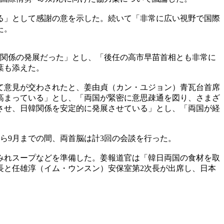
る」として感謝の意を示した。続いて「非常に広い視野で国際
た。
韓関係の発展だった」とし、「後任の高市早苗首相とも非常に
葉も添えた。
て意見が交わされたと、姜由貞（カン・ユジョン）青瓦台首席
高まっている」とし、「両国が緊密に意思疎通を図り、さまざ
させ、日韓関係を安定的に発展させている」とし、「両国が経
ら9月までの間、両首脳は計3回の会談を行った。
みれスープなどを準備した。姜報道官は「韓日両国の食材を取
長と任雄淳（イム・ウンスン）安保室第2次長が出席し、日本