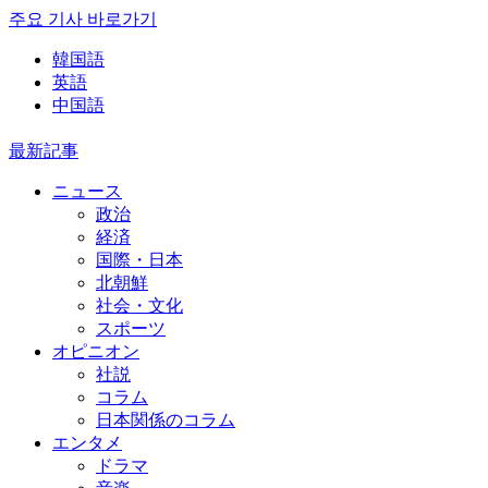
주요 기사 바로가기
韓国語
英語
中国語
最新記事
ニュース
政治
経済
国際・日本
北朝鮮
社会・文化
スポーツ
オピニオン
社説
コラム
日本関係のコラム
エンタメ
ドラマ