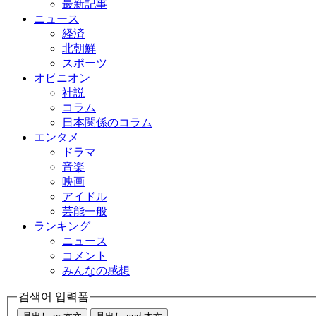
最新記事
ニュース
経済
北朝鮮
スポーツ
オピニオン
社説
コラム
日本関係のコラム
エンタメ
ドラマ
音楽
映画
アイドル
芸能一般
ランキング
ニュース
コメント
みんなの感想
검색어 입력폼