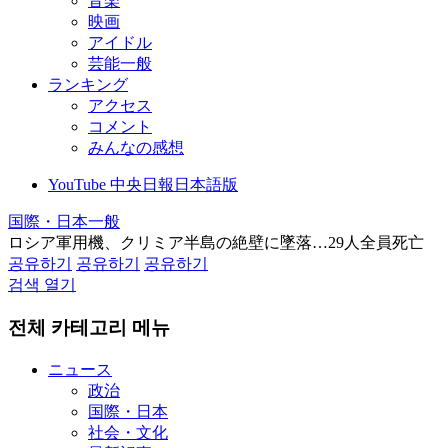
音楽
映画
アイドル
芸能一般
ランキング
アクセス
コメント
みんなの感想
YouTube 中央日報日本語版
国際・日本一般
ロシア軍用機、クリミア半島の絶壁に墜落…29人全員死亡
공유하기
공유하기
공유하기
검색 열기
전체 카테고리 메뉴
ニュース
政治
国際・日本
社会・文化