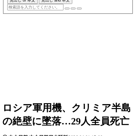
見出し or 本文
見出し and 本文
ロシア軍用機、クリミア半島
の絶壁に墜落…29人全員死亡