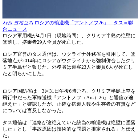
사진 크게보기
ロシアの輸送機「アントノフ26」。タス＝聯
合ニュース
ロシア軍用機が4月1日（現地時間）、クリミア半島の絶壁に
墜落し、搭乗者29人全員が死亡した。
ロシア官営のタス通信は、ウクライナ外務省を引用して、墜
落地点が2014年にロシアがウクライナから強制併合したクリ
ミア半島だと報じた。外務省は乗客23人と乗員6人が死亡し
たと明らかにした。
ロシア国防省は「3月31日午後6時ごろ、クリミア半島上空を
飛行中だった軍輸送機『アントノフ（An‐）26』と通信が途
絶えた」と確認したが、正確な搭乗人数や生存者の有無など
については言及しなかった。
タス通信は「連絡が途絶えていた該当の輸送機は絶壁に墜落
した」とし「事故原因は技術的な問題と推定される」と伝え
た。