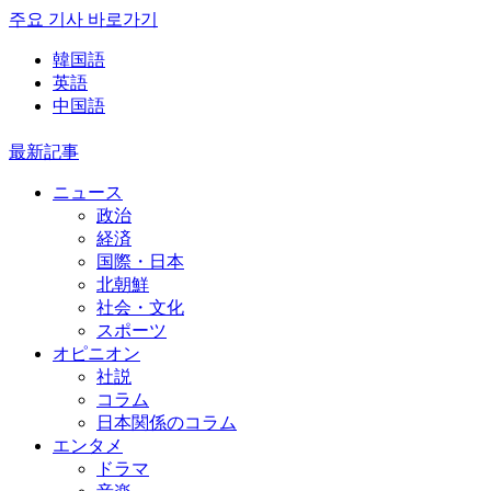
주요 기사 바로가기
韓国語
英語
中国語
最新記事
ニュース
政治
経済
国際・日本
北朝鮮
社会・文化
スポーツ
オピニオン
社説
コラム
日本関係のコラム
エンタメ
ドラマ