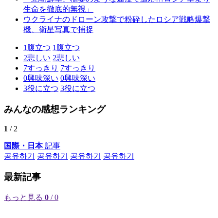
生命を徹底的無視」
ウクライナのドローン攻撃で粉砕したロシア戦略爆撃
機、衛星写真で捕捉
1
腹立つ
1
腹立つ
2
悲しい
2
悲しい
7
すっきり
7
すっきり
0
興味深い
0
興味深い
3
役に立つ
3
役に立つ
みんなの感想ランキング
1
/ 2
国際・日本
記事
공유하기
공유하기
공유하기
공유하기
最新記事
もっと見る
0
/ 0