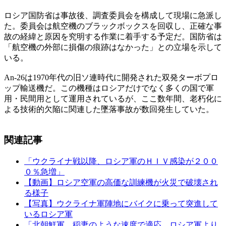
ロシア国防省は事故後、調査委員会を構成して現場に急派し
た。委員会は航空機のブラックボックスを回収し、正確な事
故の経緯と原因を究明する作業に着手する予定だ。国防省は
「航空機の外部に損傷の痕跡はなかった」との立場を示して
いる。
An‐26は1970年代の旧ソ連時代に開発された双発ターボプロ
ップ輸送機だ。この機種はロシアだけでなく多くの国で軍
用・民間用として運用されているが、ここ数年間、老朽化に
よる技術的欠陥に関連した墜落事故が数回発生していた。
関連記事
「ウクライナ戦以降、ロシア軍のＨＩＶ感染が２００
０％急増」
【動画】ロシア空軍の高価な訓練機が火災で破壊され
る様子
【写真】ウクライナ軍陣地にバイクに乗って突進して
いるロシア軍
「北朝鮮軍、稲妻のような速度で適応…ロシア軍より