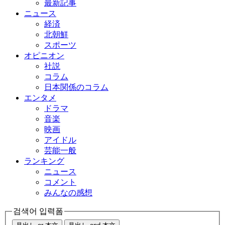
最新記事
ニュース
経済
北朝鮮
スポーツ
オピニオン
社説
コラム
日本関係のコラム
エンタメ
ドラマ
音楽
映画
アイドル
芸能一般
ランキング
ニュース
コメント
みんなの感想
검색어 입력폼