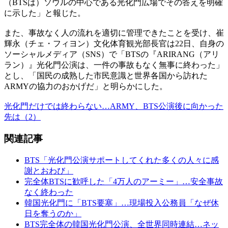
（BTSは）ソウルの中心である光化門広場でその答えを明確
に示した」と報じた。
また、事故なく人の流れを適切に管理できたことを受け、崔
輝永（チェ・フィヨン）文化体育観光部長官は22日、自身の
ソーシャルメディア（SNS）で「BTSの『ARIRANG（アリ
ラン）』光化門公演は、一件の事故もなく無事に終わった」
とし、「国民の成熟した市民意識と世界各国から訪れた
ARMYの協力のおかげだ」と明らかにした。
光化門だけでは終わらない…ARMY、BTS公演後に向かった
先は（2）
関連記事
BTS「光化門公演サポートしてくれた多くの人々に感
謝とおわび」
完全体BTSに歓呼した「4万人のアーミー」…安全事故
なく終わった
韓国光化門に「BTS要塞」…現場投入公務員「なぜ休
日を奪うのか」
BTS完全体の韓国光化門公演、全世界同時連結…ネッ