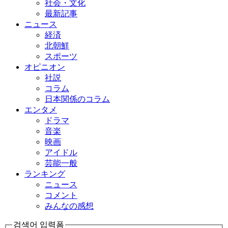
社会・文化
最新記事
ニュース
経済
北朝鮮
スポーツ
オピニオン
社説
コラム
日本関係のコラム
エンタメ
ドラマ
音楽
映画
アイドル
芸能一般
ランキング
ニュース
コメント
みんなの感想
검색어 입력폼