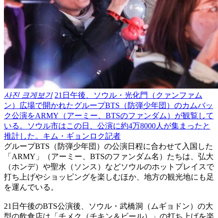
사진 크게보기
21日午後、ソウル・光化門（クァンファム
ン）広場で開かれたグループBTS（防弾少年団）のカムバッ
ク公演をARMY（アーミー、BTSのファンダム）が観覧して
いる。ソウル市はこの日、公演に約4万8000人が集まったと
推計した。キム・ギョンロク記者
グループBTS（防弾少年団）の公演日程に合わせて入国した
「ARMY」（アーミー、BTSのファンダム名）たちは、弘大
（ホンデ）や聖水（ソンス）などソウルのホットプレイスで
打ち上げやショッピングを楽しむほか、地方の観光地にも足
を運んでいる。
21日午後のBTS公演後、ソウル・武橋洞（ムギョドン）の大
型の飲食店は「チメク（チキン＆ビール）」の打ち上げを楽