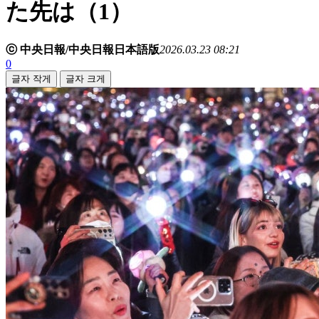
た先は（1）
ⓒ 中央日報/中央日報日本語版
2026.03.23 08:21
0
글자 작게
글자 크게