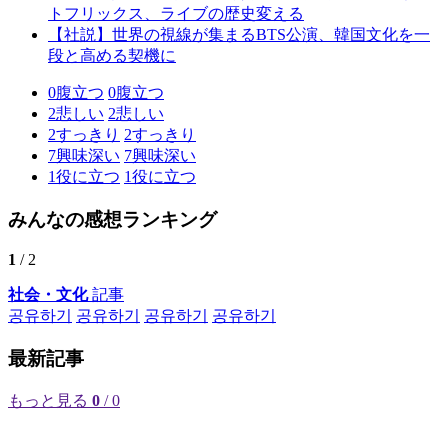
トフリックス、ライブの歴史変える
【社説】世界の視線が集まるBTS公演、韓国文化を一
段と高める契機に
0
腹立つ
0
腹立つ
2
悲しい
2
悲しい
2
すっきり
2
すっきり
7
興味深い
7
興味深い
1
役に立つ
1
役に立つ
みんなの感想ランキング
1
/ 2
社会・文化
記事
공유하기
공유하기
공유하기
공유하기
最新記事
もっと見る
0
/ 0