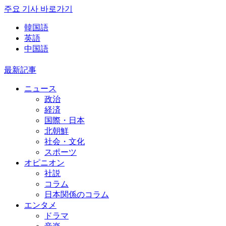
주요 기사 바로가기
韓国語
英語
中国語
最新記事
ニュース
政治
経済
国際・日本
北朝鮮
社会・文化
スポーツ
オピニオン
社説
コラム
日本関係のコラム
エンタメ
ドラマ