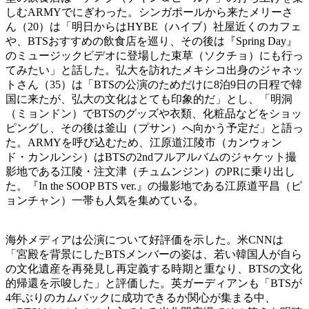
しむARMYでにぎわった。シンガポールから来たメリーさ
ん（20）は「明日からはHYBE（ハイブ）社屋近くのカフェ
や、BTSおすすめの飲食店を巡り、その後は『Spring Day』
のミュージックビデオに登場した束草（ソクチョ）にも行っ
てみたい」と話した。弘大を訪れたメキシコ出身のジャネッ
トさん（35）は「BTSの公演のためだけに8泊9日の日程で韓
国に来たが、弘大の文化はとても印象的だ」とし、「明洞
（ミョンドン）でBTSのグッズや衣類、化粧品などをショッ
ピングし、その後は釜山（プサン）へ向かう予定だ」と語っ
た。ARMYを呼び込むため、江原道江陵市（カンウォン
ド・カンルンシ）はBTSの2ndフルアルバムのジャケット撮
影地である江陵・注文津（チュムンジン）のPRに乗り出し
た。『In the SOOP BTS ver.』の撮影地である江原道平昌（ピ
ョンチャン）一帯も人気を集めている。
海外メディアは公演について好評価を示した。米CNNは
「宮殿を背景にしたBTSメンバーの姿は、若い韓国人が自ら
の文化遺産を再発見し再定義する時期と重なり、BTSの文化
的帰還を示唆した」と評価した。英ガーディアンも「BTSが
4年ぶりのカムバックに成功できるか関心が集まる中、