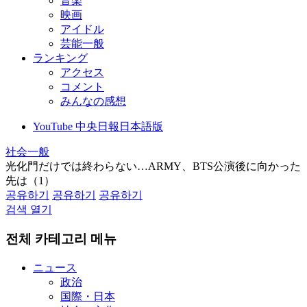
音楽
映画
アイドル
芸能一般
ランキング
アクセス
コメント
みんなの感想
YouTube 中央日報日本語版
社会一般
光化門だけでは終わらない…ARMY、BTS公演後に向かった
先は（1）
공유하기
공유하기
공유하기
검색 열기
전체 카테고리 메뉴
ニュース
政治
国際・日本