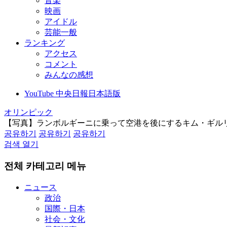
音楽
映画
アイドル
芸能一般
ランキング
アクセス
コメント
みんなの感想
YouTube 中央日報日本語版
オリンピック
【写真】ランボルギーニに乗って空港を後にするキム・ギル
공유하기
공유하기
공유하기
검색 열기
전체 카테고리 메뉴
ニュース
政治
国際・日本
社会・文化