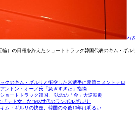
사
（五輪）の日程を終えたショートトラック韓国代表のキム・ギル
ックのキム・ギルリと衝突した米選手に悪質コメントテロ
アントン・オーノ氏「急ぎすぎた」指摘
ショートトラック韓国、 執念の「金」大逆転劇
で「テト女」な“MZ世代のランボルギルリ”
キム・ギルリの快走、韓国の今後10年は明るい