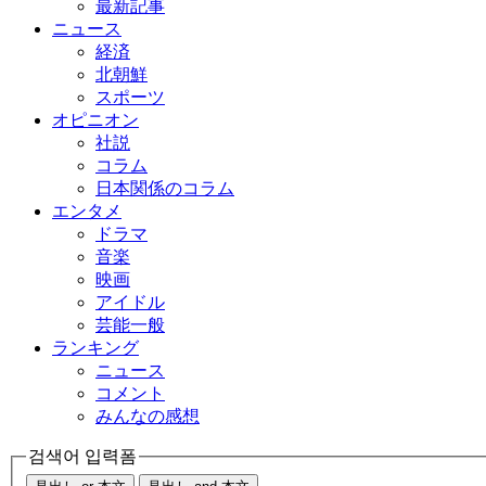
最新記事
ニュース
経済
北朝鮮
スポーツ
オピニオン
社説
コラム
日本関係のコラム
エンタメ
ドラマ
音楽
映画
アイドル
芸能一般
ランキング
ニュース
コメント
みんなの感想
검색어 입력폼