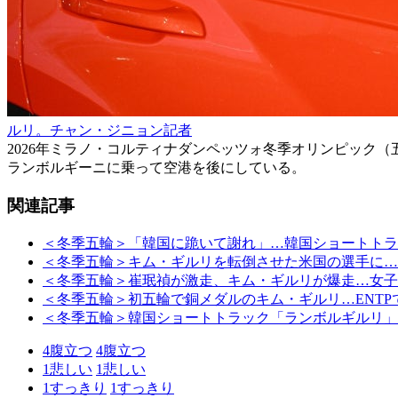
ルリ。チャン・ジニョン記者
2026年ミラノ・コルティナダンペッツォ冬季オリンピック
ランボルギーニに乗って空港を後にしている。
関連記事
＜冬季五輪＞「韓国に跪いて謝れ」…韓国ショートトラ
＜冬季五輪＞キム・ギルリを転倒させた米国の選手に…
＜冬季五輪＞崔珉禎が激走、キム・ギルリが爆走…女子
＜冬季五輪＞初五輪で銅メダルのキム・ギルリ…ENTP
＜冬季五輪＞韓国ショートトラック「ランボルギルリ」
4
腹立つ
4
腹立つ
1
悲しい
1
悲しい
1
すっきり
1
すっきり