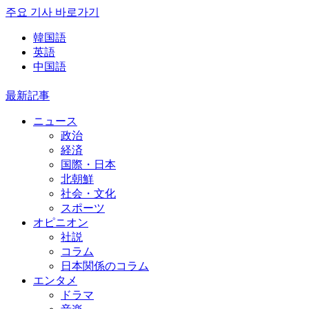
주요 기사 바로가기
韓国語
英語
中国語
最新記事
ニュース
政治
経済
国際・日本
北朝鮮
社会・文化
スポーツ
オピニオン
社説
コラム
日本関係のコラム
エンタメ
ドラマ