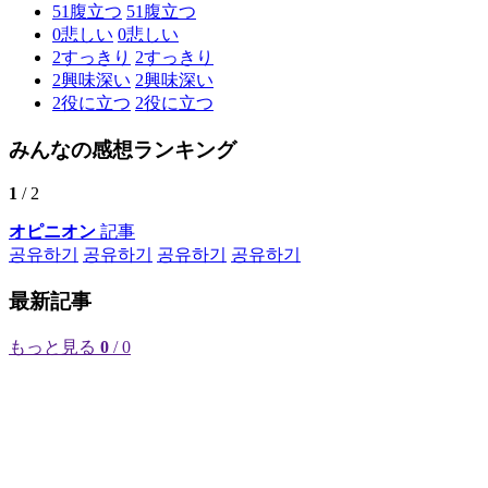
51
腹立つ
51
腹立つ
0
悲しい
0
悲しい
2
すっきり
2
すっきり
2
興味深い
2
興味深い
2
役に立つ
2
役に立つ
みんなの感想ランキング
1
/ 2
オピニオン
記事
공유하기
공유하기
공유하기
공유하기
最新記事
もっと見る
0
/ 0