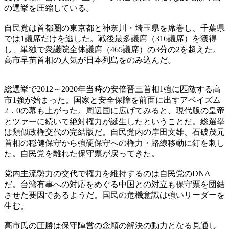
の選挙を圧縮している。
自民党は首都圏の東京都と神奈川・埼玉県を席巻し、千葉県
では1議席だけを逃した。戦後最多議席（316議席）を獲得
し、単独で衆議院全体議席（465議席）の3分の2を超えた。
高市早苗首相の人気が日本列島をのみ込んだ。
総選挙で2012～2020年当時の安倍晋三首相1強に匹敵する高
市1強が始まった。国家と安全保障を前面に出すアベイズム
2．0の幕も上がった。周辺国に広げてみると、現代版の皇帝
とツァーに続いて絶対権力が誕生したということだ。総選挙
は類似政権交代の完結版だ。自民党内の岸田文雄、石破茂元
首相の穏健保守から強硬保守への権力・路線移動に釘を刺し
た。自民党を離れた保守票が戻ってきた。
党内主流勢力の交代で権力を維持するのは自民党のDNA
だ。台湾有事への対応をめぐる中国との対立も保守票を団結
させた要因であるようだ。国民の危機意識は強いリーダーを
生む。
高市氏の圧勝は保守陣営の念願の解決の動力となる見通し