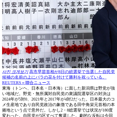
사진 크게보기
高市早苗首相が8日の総選挙で当選した自民党
候補の名前の上にバラの花を付けて勝利を祝っている。
REUTERS＝聯合ニュース
東海（トンヘ、日本名・日本海）に面した新潟県は野党が強
い地域だ。野党・無所属対自民党の衆議院選挙区の対決は
2024年が5対0、2021年と2017年が4対2だった。日本最大のコ
メ生産地であり自民党政治の象徴である田中角栄元首相の本
拠地という点で意外だ。しかし2・8総選挙では状況が180度
変わった。自民党が5区すべて奪還した。劇的な反転は今回