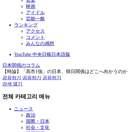
音楽
映画
アイドル
芸能一般
ランキング
アクセス
コメント
みんなの感想
YouTube 中央日報日本語版
日本関係のコラム
【時論】「高市1強」の日本、韓日関係はどこへ向かうのか
공유하기
공유하기
공유하기
검색 열기
전체 카테고리 메뉴
ニュース
政治
国際・日本
社会・文化