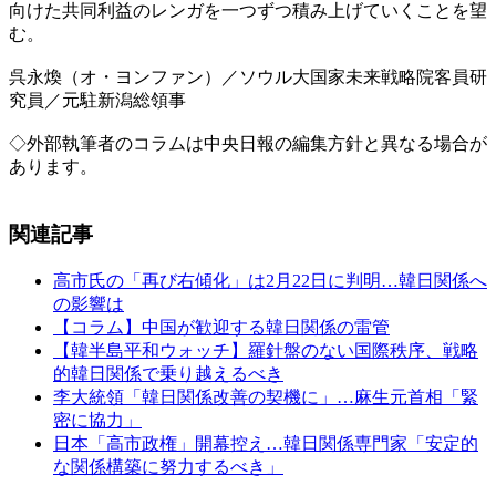
向けた共同利益のレンガを一つずつ積み上げていくことを望
む。
呉永煥（オ・ヨンファン）／ソウル大国家未来戦略院客員研
究員／元駐新潟総領事
◇外部執筆者のコラムは中央日報の編集方針と異なる場合が
あります。
関連記事
高市氏の「再び右傾化」は2月22日に判明…韓日関係へ
の影響は
【コラム】中国が歓迎する韓日関係の雷管
【韓半島平和ウォッチ】羅針盤のない国際秩序、戦略
的韓日関係で乗り越えるべき
李大統領「韓日関係改善の契機に」…麻生元首相「緊
密に協力」
日本「高市政権」開幕控え…韓日関係専門家「安定的
な関係構築に努力するべき」