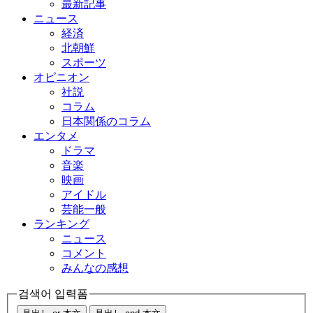
最新記事
ニュース
経済
北朝鮮
スポーツ
オピニオン
社説
コラム
日本関係のコラム
エンタメ
ドラマ
音楽
映画
アイドル
芸能一般
ランキング
ニュース
コメント
みんなの感想
검색어 입력폼