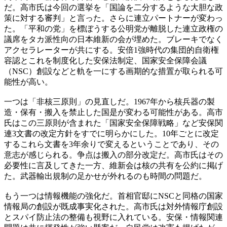
だ。高市氏は今回の選挙を「国論を二分するような大胆な政
策に対する審判」と言った。さらに連立パートナーが変わっ
た。「平和の党」を標ぼうする公明党が離脱した連立政権の
議席をタカ派性向の日本維新の会が埋めた。ブレーキでなく
アクセラレーターが共にする。安倍1強時代の集団的自衛権
容認とこれを制度化した安保法制定、国家安全保障会議
（NSC）創設などと軌を一にする画期的な措置が取られる可
能性が高い。
一つは「非核三原則」の見直しだ。1967年から核兵器の製
造・保有・搬入を禁止した国是が変わる可能性がある。高市
氏はこの三原則が含まれた「国家安全保障戦略」など安保関
連3文書の改定方針をすでに明らかにした。10年ごとに改定
するこれら文書を3年余りで変えるということであり、その
意志が感じられる。争点は搬入の部分改定だ。高市氏はその
必要性に言及してきた一方、維新会は核の共有を公約に掲げ
た。武器輸出規制の足かせが外れるのも時間の問題だ。
もう一つは情報機能の強化だ。首相官邸にNSCと同格の国家
情報局の創設が既成事実化された。高市氏は対外情報庁創設
とスパイ防止法の整備も視野に入れている。安保・情報関連