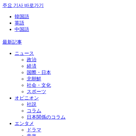
주요 기사 바로가기
韓国語
英語
中国語
最新記事
ニュース
政治
経済
国際・日本
北朝鮮
社会・文化
スポーツ
オピニオン
社説
コラム
日本関係のコラム
エンタメ
ドラマ