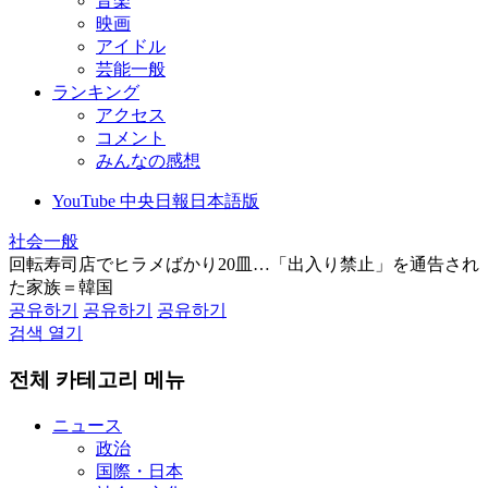
音楽
映画
アイドル
芸能一般
ランキング
アクセス
コメント
みんなの感想
YouTube 中央日報日本語版
社会一般
回転寿司店でヒラメばかり20皿…「出入り禁止」を通告され
た家族＝韓国
공유하기
공유하기
공유하기
검색 열기
전체 카테고리 메뉴
ニュース
政治
国際・日本