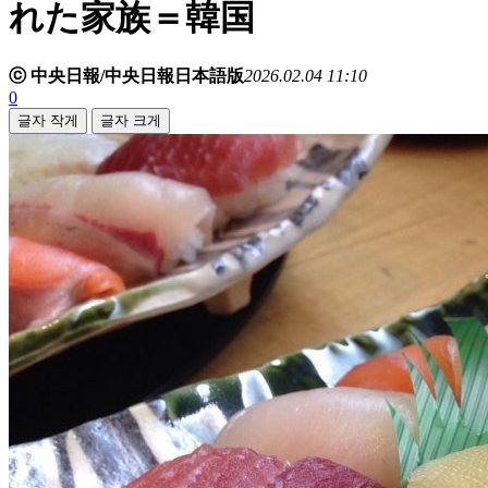
れた家族＝韓国
ⓒ 中央日報/中央日報日本語版
2026.02.04 11:10
0
글자 작게
글자 크게