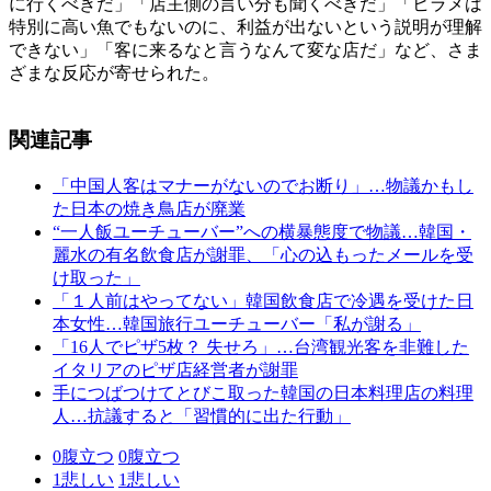
に行くべきだ」「店主側の言い分も聞くべきだ」「ヒラメは
特別に高い魚でもないのに、利益が出ないという説明が理解
できない」「客に来るなと言うなんて変な店だ」など、さま
ざまな反応が寄せられた。
関連記事
「中国人客はマナーがないのでお断り」…物議かもし
た日本の焼き鳥店が廃業
“一人飯ユーチューバー”への横暴態度で物議…韓国・
麗水の有名飲食店が謝罪、「心の込もったメールを受
け取った」
「１人前はやってない」韓国飲食店で冷遇を受けた日
本女性…韓国旅行ユーチューバー「私が謝る」
「16人でピザ5枚？ 失せろ」…台湾観光客を非難した
イタリアのピザ店経営者が謝罪
手につばつけてとびこ取った韓国の日本料理店の料理
人…抗議すると「習慣的に出た行動」
0
腹立つ
0
腹立つ
1
悲しい
1
悲しい