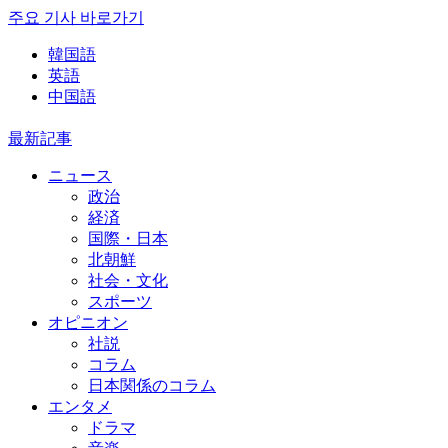
주요 기사 바로가기
韓国語
英語
中国語
最新記事
ニュース
政治
経済
国際・日本
北朝鮮
社会・文化
スポーツ
オピニオン
社説
コラム
日本関係のコラム
エンタメ
ドラマ