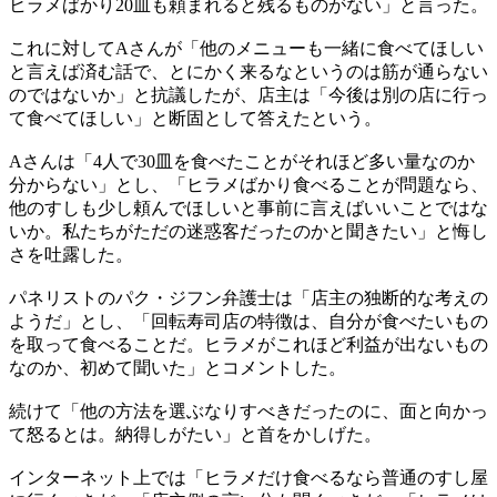
ヒラメばかり20皿も頼まれると残るものがない」と言った。
これに対してAさんが「他のメニューも一緒に食べてほしい
と言えば済む話で、とにかく来るなというのは筋が通らない
のではないか」と抗議したが、店主は「今後は別の店に行っ
て食べてほしい」と断固として答えたという。
Aさんは「4人で30皿を食べたことがそれほど多い量なのか
分からない」とし、「ヒラメばかり食べることが問題なら、
他のすしも少し頼んでほしいと事前に言えばいいことではな
いか。私たちがただの迷惑客だったのかと聞きたい」と悔し
さを吐露した。
パネリストのパク・ジフン弁護士は「店主の独断的な考えの
ようだ」とし、「回転寿司店の特徴は、自分が食べたいもの
を取って食べることだ。ヒラメがこれほど利益が出ないもの
なのか、初めて聞いた」とコメントした。
続けて「他の方法を選ぶなりすべきだったのに、面と向かっ
て怒るとは。納得しがたい」と首をかしげた。
インターネット上では「ヒラメだけ食べるなら普通のすし屋