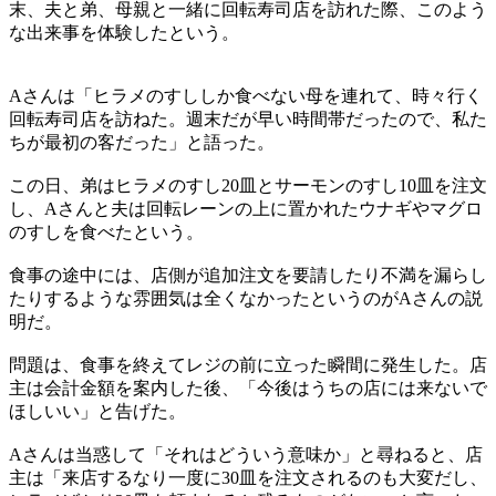
末、夫と弟、母親と一緒に回転寿司店を訪れた際、このよう
な出来事を体験したという。
Aさんは「ヒラメのすししか食べない母を連れて、時々行く
回転寿司店を訪ねた。週末だが早い時間帯だったので、私た
ちが最初の客だった」と語った。
この日、弟はヒラメのすし20皿とサーモンのすし10皿を注文
し、Aさんと夫は回転レーンの上に置かれたウナギやマグロ
のすしを食べたという。
食事の途中には、店側が追加注文を要請したり不満を漏らし
たりするような雰囲気は全くなかったというのがAさんの説
明だ。
問題は、食事を終えてレジの前に立った瞬間に発生した。店
主は会計金額を案内した後、「今後はうちの店には来ないで
ほしいい」と告げた。
Aさんは当惑して「それはどういう意味か」と尋ねると、店
主は「来店するなり一度に30皿を注文されるのも大変だし、