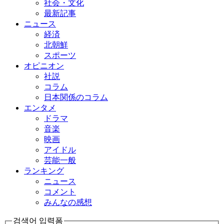
社会・文化
最新記事
ニュース
経済
北朝鮮
スポーツ
オピニオン
社説
コラム
日本関係のコラム
エンタメ
ドラマ
音楽
映画
アイドル
芸能一般
ランキング
ニュース
コメント
みんなの感想
검색어 입력폼