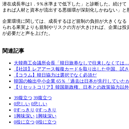
潜在成長率は1．9％水準まで低下した」と診断した。続け
まれば人材と資本が流出する悪循環が深刻化しかねない」と
企業環境に関しては、成長するほど規制の負担が大きくなる
られる果実よりも規制やリスクの方が大きければ、企業は投
が必要だと声を上げた。
関連記事
大韓商工会議所会長「韓日旅券なしで往来しなくては…
【社説】レアアース報復カードを取り出した中国、試さ
【コラム】韓日協力は選択でなく必須だ
韓国の輸出中小企業 65％「過去は日本が先行していた
【リセットコリア】韓国新政権、日本との政策協力以外
39
腹立つ
39
腹立つ
0
悲しい
0
悲しい
0
すっきり
0
すっきり
1
興味深い
1
興味深い
0
役に立つ
0
役に立つ