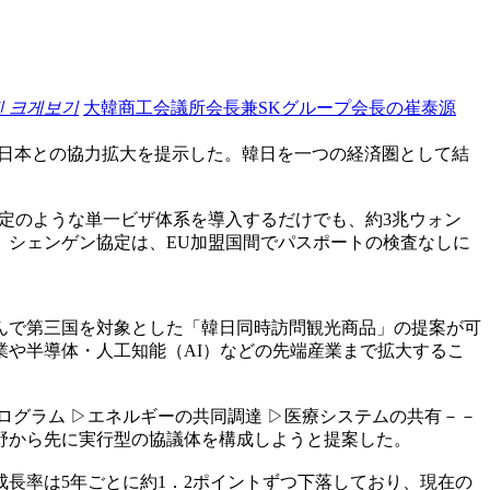
진 크게보기
大韓商工会議所会長兼SKグループ会長の崔泰源
、日本との協力拡大を提示した。韓日を一つの経済圏として結
協定のような単一ビザ体系を導入するだけでも、約3兆ウォン
。シェンゲン協定は、EU加盟国間でパスポートの検査なしに
んで第三国を対象とした「韓日同時訪問観光商品」の提案が可
や半導体・人工知能（AI）などの先端産業まで拡大するこ
グラム ▷エネルギーの共同調達 ▷医療システムの共有－－
野から先に実行型の協議体を構成しようと提案した。
長率は5年ごとに約1．2ポイントずつ下落しており、現在の