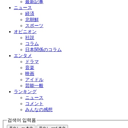
最新記事
ニュース
経済
北朝鮮
スポーツ
オピニオン
社説
コラム
日本関係のコラム
エンタメ
ドラマ
音楽
映画
アイドル
芸能一般
ランキング
ニュース
コメント
みんなの感想
검색어 입력폼