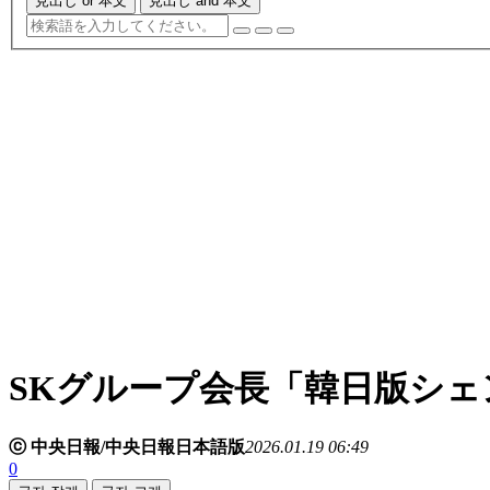
見出し or 本文
見出し and 本文
SKグループ会長「韓日版シェ
ⓒ 中央日報/中央日報日本語版
2026.01.19 06:49
0