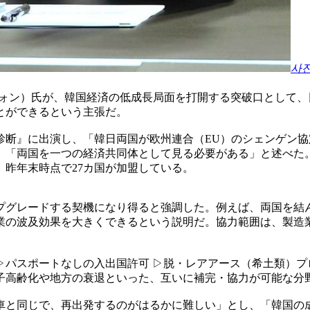
사
ウォン）氏が、韓国経済の低成長局面を打開する突破口として
とができるという主張だ。
曜診断』に出演し、「韓日両国が欧州連合（EU）のシェンゲン
し、「両国を一つの経済共同体として見る必要がある」と述べた
、昨年末時点で27カ国が加盟している。
プグレードする契機になり得ると強調した。例えば、両国を結
業の波及効果を大きくできるという説明だ。協力範囲は、製造業
パスポートなしの入出国許可 ▷脱・レアアース（希土類）プロ
少子高齢化や地方の衰退といった、互いに補完・協力が可能な分
と同じで、再出発するのがはるかに難しい」とし、「韓国の成