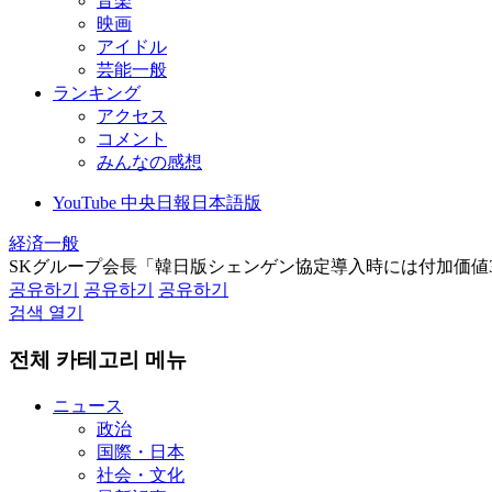
音楽
映画
アイドル
芸能一般
ランキング
アクセス
コメント
みんなの感想
YouTube 中央日報日本語版
経済一般
SKグループ会長「韓日版シェンゲン協定導入時には付加価値
공유하기
공유하기
공유하기
검색 열기
전체 카테고리 메뉴
ニュース
政治
国際・日本
社会・文化