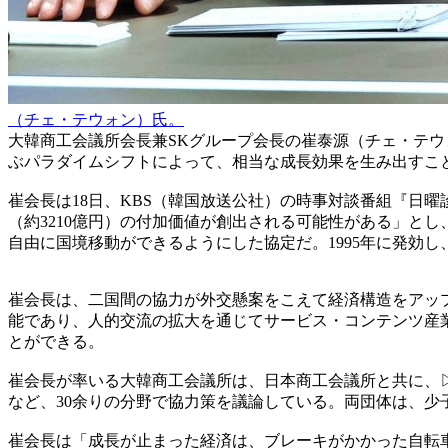
（チェ・テウォン）氏。
大韓商工会議所会長兼SKグループ会長の崔泰源（チェ・テ
ぶパラダイムシフトによって、相当な成長効果を生み出すこ
崔会長は18日、KBS（韓国放送公社）の時事対談番組『日
（約3210億円）の付加価値が創出される可能性がある」と
自由に国境移動ができるようにした協定だ。1995年に発効し
崔会長は、二国間の協力が外交懸案をこえて経済構造をアッ
能であり、人的交流の拡大を通じてサービス・コンテンツ産
とができる。
崔会長が率いる大韓商工会議所は、日本商工会議所と共に、▷
など、30余りの分野で協力策を議論している。両団体は、
崔会長は「成長が止まった経済は、ブレーキがかかった自転車