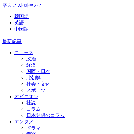
주요 기사 바로가기
韓国語
英語
中国語
最新記事
ニュース
政治
経済
国際・日本
北朝鮮
社会・文化
スポーツ
オピニオン
社説
コラム
日本関係のコラム
エンタメ
ドラマ