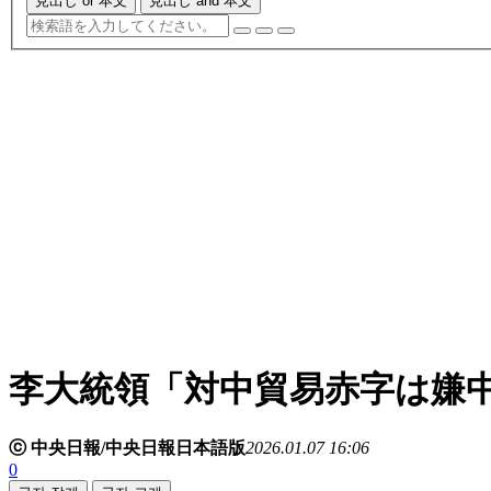
見出し or 本文
見出し and 本文
李大統領「対中貿易赤字は嫌
ⓒ 中央日報/中央日報日本語版
2026.01.07 16:06
0