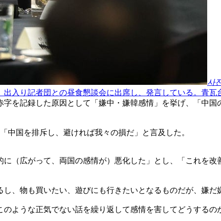
사
）出入り記者団との昼食懇談会に出席し、発言している。青瓦
赤字を記録した原因として「嫌中・嫌韓感情」を挙げ、「中国
、「中国を排斥し、避ければ我々の損だ」と言及した。
的に（広がって、両国の感情が）悪化した」とし、「これを改
るし、物も買いたい、遊びにも行きたいとなるものだが、嫌だ
このような正気でない話を繰り返して感情を害してどうするの