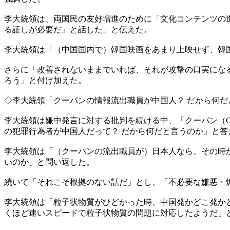
李大統領は、両国民の友好増進のために「文化コンテンツの
る証しが必要だ』と話した」と伝えた。
李大統領は「（中国国内で）韓国映画をあまり上映せず、韓
さらに「改善されないままでいれば、それが攻撃の口実にな
ろう」と付け加えた。
◇李大統領「クーパンの情報流出職員が中国人？ だから何だ
李大統領は嫌中発言に対する批判を続ける中、「クーパン（C
の犯罪行為者が中国人だって？ だから何だと言うのか」と答
李大統領は「（クーパンの流出職員が）日本人なら、その時
いのか」と問い返した。
続いて「それこそ根拠のない話だ」とし、「不必要な嫌悪・
李大統領は「粒子状物質がひどかった時、中国発かどこ発か
くほど速いスピードで粒子状物質の問題に対応したようだ」