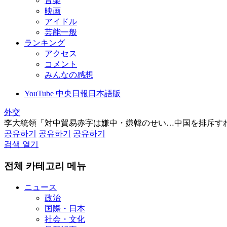
音楽
映画
アイドル
芸能一般
ランキング
アクセス
コメント
みんなの感想
YouTube 中央日報日本語版
外交
李大統領「対中貿易赤字は嫌中・嫌韓のせい…中国を排斥す
공유하기
공유하기
공유하기
검색 열기
전체 카테고리 메뉴
ニュース
政治
国際・日本
社会・文化