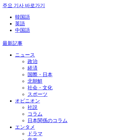
주요 기사 바로가기
韓国語
英語
中国語
最新記事
ニュース
政治
経済
国際・日本
北朝鮮
社会・文化
スポーツ
オピニオン
社説
コラム
日本関係のコラム
エンタメ
ドラマ