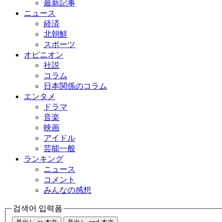
最新記事
ニュース
経済
北朝鮮
スポーツ
オピニオン
社説
コラム
日本関係のコラム
エンタメ
ドラマ
音楽
映画
アイドル
芸能一般
ランキング
ニュース
コメント
みんなの感想
검색어 입력폼