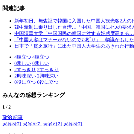
関連記事
新年初日、無査証で韓国に入国した中国人観光客2人の
韓中牽制に乗り出した台湾…「中国、韓国に4つの要求
中国清華大学「中国国民の韓国に対する好感度高まる…
「中国人客はマナーがないのでお断り」…物議かもした
日本で「貧乏旅行」に出た中国人大学生のあきれた行動
4
腹立つ
4
腹立つ
0
悲しい
0
悲しい
2
すっきり
2
すっきり
2
興味深い
2
興味深い
0
役に立つ
0
役に立つ
みんなの感想ランキング
1
/ 2
政治
記事
공유하기
공유하기
공유하기
공유하기