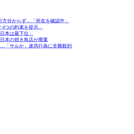
行方分からず…「所在を確認中」
と4つの約束を提示」
日本は最下位」
日本の焼き鳥店が廃業
…「サルか」迷惑行為に非難殺到