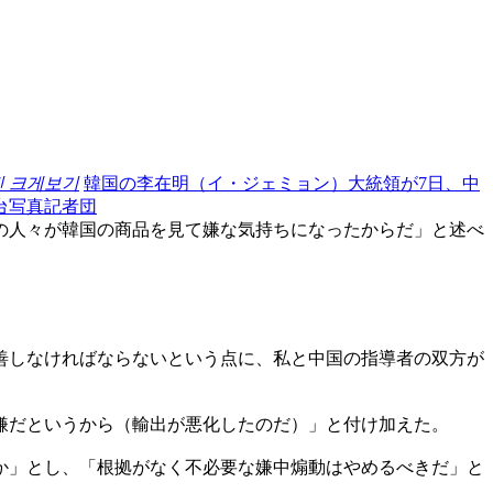
진 크게보기
韓国の李在明（イ・ジェミョン）大統領が7日、中
台写真記者団
の人々が韓国の商品を見て嫌な気持ちになったからだ」と述べ
善しなければならないという点に、私と中国の指導者の双方が
嫌だというから（輸出が悪化したのだ）」と付け加えた。
か」とし、「根拠がなく不必要な嫌中煽動はやめるべきだ」と