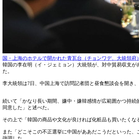
国・上海のホテルで開かれた青瓦台（チョンワデ、大統領府
韓国の李在明（イ・ジェミョン）大統領が、対中貿易収支が
た。
李大統領は7日、中国上海で訪問記者団と昼食懇談会を開き
続いて「かなり長い期間、嫌中・嫌韓感情が広範囲かつ持続
同意した」と述べた。
その上で「韓国の商品や文化が良ければ化粧品も買いたくな
また「どこそこの不正選挙に中国がああだこうだといった、
強調した。