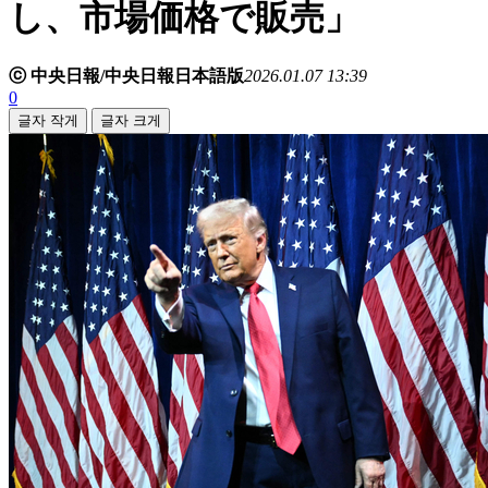
し、市場価格で販売」
ⓒ 中央日報/中央日報日本語版
2026.01.07 13:39
0
글자 작게
글자 크게