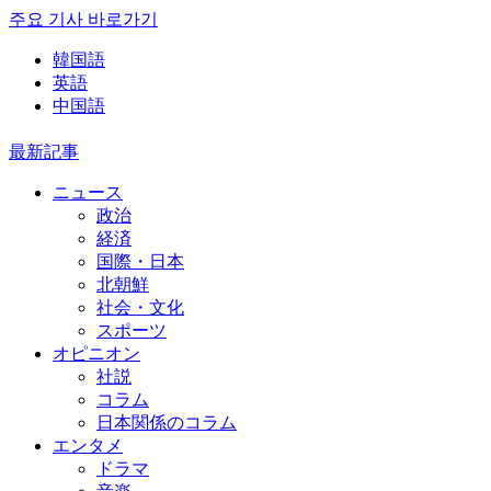
주요 기사 바로가기
韓国語
英語
中国語
最新記事
ニュース
政治
経済
国際・日本
北朝鮮
社会・文化
スポーツ
オピニオン
社説
コラム
日本関係のコラム
エンタメ
ドラマ