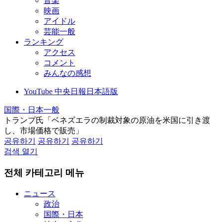
音楽
映画
アイドル
芸能一般
ランキング
アクセス
コメント
みんなの感想
YouTube 中央日報日本語版
国際・日本一般
トランプ氏「ベネズエラの制裁対象の原油を米国に引き渡
し、市場価格で販売」
공유하기
공유하기
공유하기
검색 열기
전체 카테고리 메뉴
ニュース
政治
国際・日本