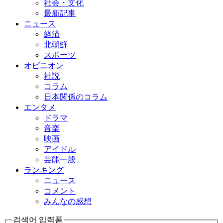
社会・文化
最新記事
ニュース
経済
北朝鮮
スポーツ
オピニオン
社説
コラム
日本関係のコラム
エンタメ
ドラマ
音楽
映画
アイドル
芸能一般
ランキング
ニュース
コメント
みんなの感想
검색어 입력폼