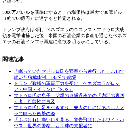
と語った。
5000万バレルを基準にすると、市場価格は最大で30億ドル
（約4700億円）に達すると推定される。
トランプ政府は3日、ベネズエラのニコラス・マドゥロ大統
領を電撃逮捕した後、米国の石油企業の参画を通じたベネズ
エラの石油インフラ再建に意欲を明らかにしている。
関連記事
「眠っていたマドゥロ氏を寝室から連行した」…13年
続いた独裁体制、143分で崩壊
トランプ政権の軍事圧力を受け、ベネズエラがロシ
ア・中国・イランに「SOS」
マドゥロ氏の息子、父親の逮捕過程での「内部の裏切
り者」可能性に言及
マドゥロ氏は足を引きずり、夫人の目にはあざ…カメ
ラに映った衝撃の姿
「ふざければ痛い目を見る」警告飛ばしたホワイトハ
ウス…世界の警察、西半球の支配者に