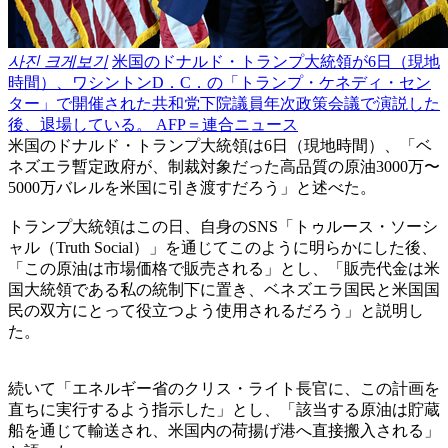
사진 크게보기
米国のドナルド・トランプ大統領が6日（現地
時間）、ワシントンD．C．の「トランプ・ケネディ・セン
ター」で開催された共和党下院議員年次政策会議で演説した
後、退場している。 AFP＝連合ニュース
米国のドナルド・トランプ大統領は6日（現地時間）、「ベ
ネズエラ暫定政府が、制裁対象だった高品質の原油3000万〜
5000万バレルを米国に引き渡すだろう」と述べた。
トランプ大統領はこの日、自身のSNS「トゥルース・ソーシ
ャル（Truth Social）」を通じてこのように明らかにした後、
「この原油は市場価格で販売される」とし、「販売代金は米
国大統領である私の統制下に置き、ベネズエラ国民と米国国
民の双方にとって役立つよう使用されるだろう」と説明し
た。
続いて「エネルギー省のクリス・ライト長官に、この計画を
直ちに実行するよう指示した」とし、「該当する原油は貯蔵
船を通じて輸送され、米国内の荷揚げ港へ直接搬入される」