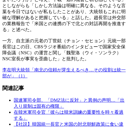
としながらも「しかし方法論は明確に異なる。そのような言
葉を今日ではないが私もしたことがあり、大統領もこれに明
確な理解があると把握している」と話した。趙長官は外交部
の業務報告で「米国との連携の下で北との対話再開を推進す
る」と述べた。
一方、自主派の元老の丁世鉉（チョン・セヒョン）元統一部
長官はこの日、CBSラジオ番組のインタビューで国家安全保
障会議（NSC）の運営と関し「魏聖洛（ウィ・ソンラク）
NSC室長が事実を歪曲した」と批判した。
李在明大統領「南北の信頼が芽生えるべき…その役割は統一
部が」（1）
関連記事
国連軍司令部、「DMZ法に反対」と異例の声明…「出
入り規制は固有の権限」
在韓米軍司令官「彼らは韓米訓練の重要性を時々看過
する」
【社説】韓国統一長官と米国の対北朝鮮政策に食い違