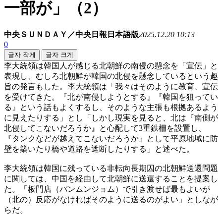
一部が」（2）
中央ＳＵＮＤＡＹ／中央日報日本語版
2025.12.20 10:13
0
글자 작게
글자 크게
李大統領は韓国人が感じる北朝鮮の南侵の懸念を「宣伝」と
表現し、むしろ北朝鮮が韓国の北侵を懸念しているという趣
旨の発言もした。李大統領は「我々はそのように教育、宣伝
を受けてきた。『北が南侵しようとする』『韓国を狙ってい
る』という話もよくするし、そのような主張も根拠あるよう
に見えたりする」とし「しかし現実を見ると、北は『南側が
北侵してこないだろうか』と心配して3重鉄柵を設置し、
『タンクなどが越えてこないだろうか』として平原地域に防
壁を築いたり橋や道路を遮断したりする」と述べた。
李大統領は韓国に残っている非転向長期囚の北朝鮮送還問題
に関しては、中国を経由して北朝鮮に送還することを提案し
た。「板門店（パンムンジョム）で引き渡せば最もよいが
（北の）反応がなければそのように送るのがよい」としなが
らだ。