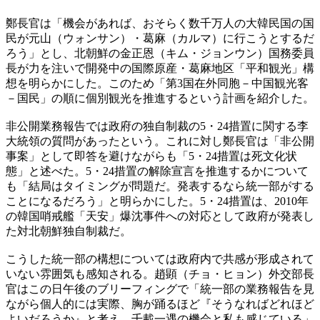
鄭長官は「機会があれば、おそらく数千万人の大韓民国の国
民が元山（ウォンサン）・葛麻（カルマ）に行こうとするだ
ろう」とし、北朝鮮の金正恩（キム・ジョンウン）国務委員
長が力を注いで開発中の国際原産・葛麻地区「平和観光」構
想を明らかにした。このため「第3国在外同胞－中国観光客
－国民」の順に個別観光を推進するという計画を紹介した。
非公開業務報告では政府の独自制裁の5・24措置に関する李
大統領の質問があったという。これに対し鄭長官は「非公開
事案」として即答を避けながらも「5・24措置は死文化状
態」と述べた。5・24措置の解除宣言を推進するかについて
も「結局はタイミングが問題だ。発表するなら統一部がする
ことになるだろう」と明らかにした。5・24措置は、2010年
の韓国哨戒艦「天安」爆沈事件への対応として政府が発表し
た対北朝鮮独自制裁だ。
こうした統一部の構想については政府内で共感が形成されて
いない雰囲気も感知される。趙顕（チョ・ヒョン）外交部長
官はこの日午後のブリーフィングで「統一部の業務報告を見
ながら個人的には実際、胸が踊るほど『そうなればどれほど
よいだろうか』と考え、千載一遇の機会と私も感じている」