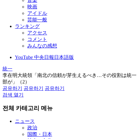
音楽
映画
アイドル
芸能一般
ランキング
アクセス
コメント
みんなの感想
YouTube 中央日報日本語版
統一
李在明大統領「南北の信頼が芽生えるべき…その役割は統一
部が」（2）
공유하기
공유하기
공유하기
검색 열기
전체 카테고리 메뉴
ニュース
政治
国際・日本