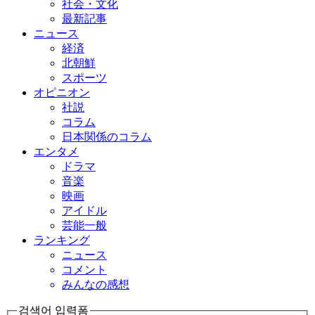
社会・文化
最新記事
ニュース
経済
北朝鮮
スポーツ
オピニオン
社説
コラム
日本関係のコラム
エンタメ
ドラマ
音楽
映画
アイドル
芸能一般
ランキング
ニュース
コメント
みんなの感想
검색어 입력폼