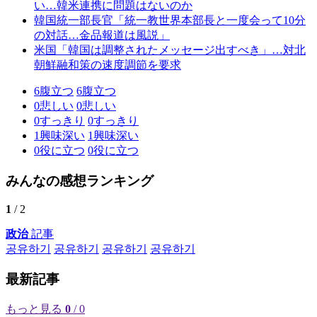
い…韓米連携に問題はないのか
韓国統一部長官「統一教世界本部長と一度会って10分
の対話…金品報道は風説」
米国「韓国は調整されたメッセージ出すべき」…対北
朝鮮融和策の速度調節を要求
6
腹立つ
6
腹立つ
0
悲しい
0
悲しい
0
すっきり
0
すっきり
1
興味深い
1
興味深い
0
役に立つ
0
役に立つ
みんなの感想ランキング
1
/ 2
政治
記事
공유하기
공유하기
공유하기
공유하기
最新記事
もっと見る
0
/ 0