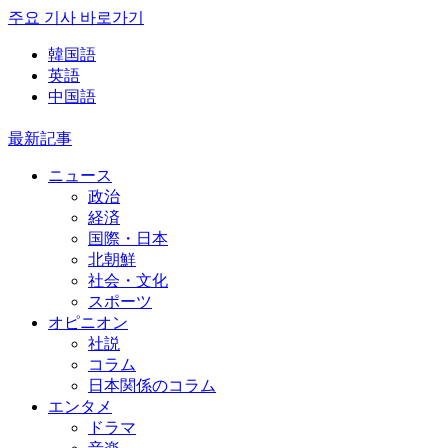
주요 기사 바로가기
韓国語
英語
中国語
最新記事
ニュース
政治
経済
国際・日本
北朝鮮
社会・文化
スポーツ
オピニオン
社説
コラム
日本関係のコラム
エンタメ
ドラマ