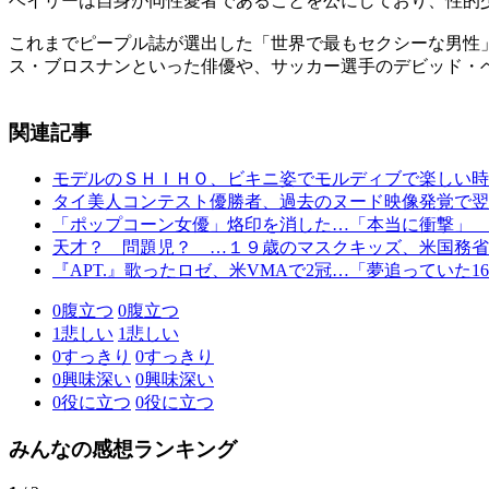
ベイリーは自身が同性愛者であることを公にしており、性的少
これまでピープル誌が選出した「世界で最もセクシーな男性」
ス・ブロスナンといった俳優や、サッカー選手のデビッド・
関連記事
モデルのＳＨＩＨＯ、ビキニ姿でモルディブで楽しい時
タイ美人コンテスト優勝者、過去のヌード映像発覚で翌
「ポップコーン女優」烙印を消した…「本当に衝撃」 
天才？ 問題児？ …１９歳のマスクキッズ、米国務省
『APT.』歌ったロゼ、米VMAで2冠…「夢追っていた
0
腹立つ
0
腹立つ
1
悲しい
1
悲しい
0
すっきり
0
すっきり
0
興味深い
0
興味深い
0
役に立つ
0
役に立つ
みんなの感想ランキング