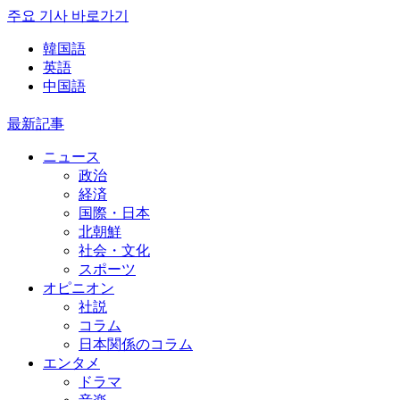
주요 기사 바로가기
韓国語
英語
中国語
最新記事
ニュース
政治
経済
国際・日本
北朝鮮
社会・文化
スポーツ
オピニオン
社説
コラム
日本関係のコラム
エンタメ
ドラマ