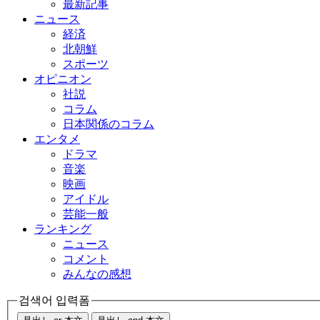
最新記事
ニュース
経済
北朝鮮
スポーツ
オピニオン
社説
コラム
日本関係のコラム
エンタメ
ドラマ
音楽
映画
アイドル
芸能一般
ランキング
ニュース
コメント
みんなの感想
검색어 입력폼