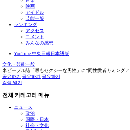
音楽
映画
アイドル
芸能一般
ランキング
アクセス
コメント
みんなの感想
YouTube 中央日報日本語版
文化・芸能一般
米ピープル誌「最もセクシーな男性」に“同性愛者カミングア
공유하기
공유하기
공유하기
검색 열기
전체 카테고리 메뉴
ニュース
政治
国際・日本
社会・文化