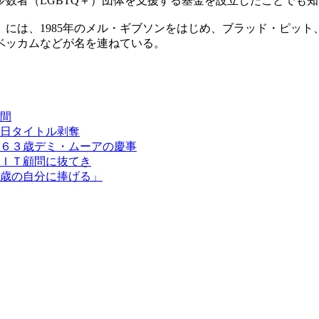
数者（LGBTQ＋）団体を支援する基金を設立したことでも
には、1985年のメル・ギブソンをはじめ、ブラッド・ピッ
ベッカムなどが名を連ねている。
間
日タイトル剥奪
６３歳デミ・ムーアの慶事
ＩＴ顧問に抜てき
16歳の自分に捧げる」