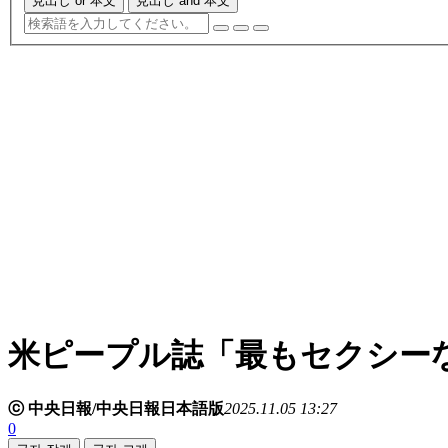
見出し or 本文
見出し and 本文
米ピープル誌「最もセクシー
ⓒ 中央日報/中央日報日本語版
2025.11.05 13:27
0