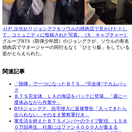
사진 크게보기
ジョングクをソウルの焼肉店で見かけたとし
て、コミュニティに投稿された写真。［X キャプチャー］
グループBTS（防弾少年団）のジョングクが、ソウルの有名
焼肉店でマネージャーの同行もなく「ひとり飯」をしている
姿がとらえられた。
関連記事
「除隊」で一つになったＢＴＳ…“完全体”でカムバッ
ク
ＢＴＳ完全体、ＬＡの海辺をバックに登場…「週に一
度休みながら作業中」
BTSジョングク、自宅侵入に直接警告「入ってきたら
出られない…そのまま警察署行き」
軍生活を終えたＢＴＳメンバーのライブ配信、１５８
０万回再生…社屋にはファン４０００人が集まる