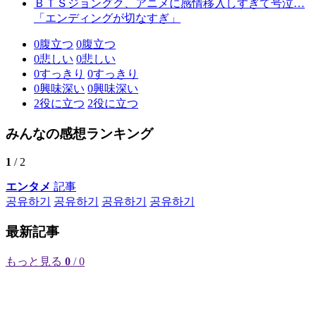
ＢＴＳジョングク、アニメに感情移入しすぎて号泣…
「エンディングが切なすぎ」
0
腹立つ
0
腹立つ
0
悲しい
0
悲しい
0
すっきり
0
すっきり
0
興味深い
0
興味深い
2
役に立つ
2
役に立つ
みんなの感想ランキング
1
/ 2
エンタメ
記事
공유하기
공유하기
공유하기
공유하기
最新記事
もっと見る
0
/ 0