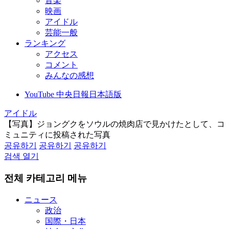
音楽
映画
アイドル
芸能一般
ランキング
アクセス
コメント
みんなの感想
YouTube 中央日報日本語版
アイドル
【写真】ジョングクをソウルの焼肉店で見かけたとして、コ
ミュニティに投稿された写真
공유하기
공유하기
공유하기
검색 열기
전체 카테고리 메뉴
ニュース
政治
国際・日本