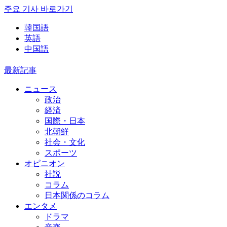
주요 기사 바로가기
韓国語
英語
中国語
最新記事
ニュース
政治
経済
国際・日本
北朝鮮
社会・文化
スポーツ
オピニオン
社説
コラム
日本関係のコラム
エンタメ
ドラマ