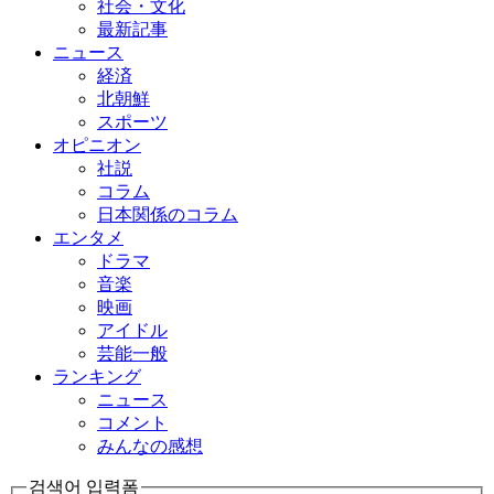
社会・文化
最新記事
ニュース
経済
北朝鮮
スポーツ
オピニオン
社説
コラム
日本関係のコラム
エンタメ
ドラマ
音楽
映画
アイドル
芸能一般
ランキング
ニュース
コメント
みんなの感想
검색어 입력폼