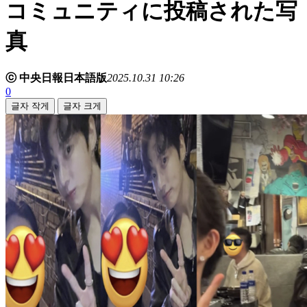
コミュニティに投稿された写
真
ⓒ 中央日報日本語版
2025.10.31 10:26
0
글자 작게
글자 크게