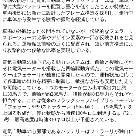
今回公開された電気自動車専用プラットフォームは、車体下
部に大型バッテリーを配置し重心を低くしたことが特徴だ。
車両後部には新たに設計したフレーム構造を採用し、走行中
に車体から発生する騒音や振動を軽減している。
車両の外観はまだ公開されていないが、伝統的なフェラーリ
スポーツカーの比率やデザイン要素の一部が反映されると見
られる。運転席は前輪の近くに配置され、短い前方構造によ
り攻撃的かつ俊敏な比率を実現している。
電気自動車の核心である動力システムは、前輪と後輪にそれ
ぞれ電気モーターを搭載した四輪駆動方式だ。この電気モー
ターはフェラーリが独自に開発したもので、運転状況に応じ
て各車輪の出力を精密に制御し、敏捷ながらも安定した走り
を可能にしている。2つのモーターが生み出す総出力は約
1130馬力で、前輪が約286馬力、後輪が約843馬力をそれぞれ
担当する。これは従来のフラッグシップハイブリッドモデル
「フェラーリSF90ストラダーレ（Stradale）」（986馬力）を
上回る数値だ。停止状態から時速100キロに到達するまで2．
5秒、最高速度は時速310キロ以上が予想されている。
電気自動車の心臓部であるバッテリーはフェラーリが独自に