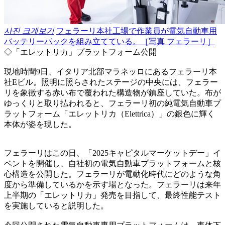
사진 크게보기
フェラーリ本社工場で作業員が電気自動車用
バッテリーパックを組み立てている。［写真 フェラーリ］
◇「エレットリカ」プラットフォーム公開
現地時間9日、イタリア北部マラネッロにあるフェラーリ本
社Eビル。照明に照らされたステージの中央には、フェラー
リを象徴する赤い布で覆われた構造物が鎮座していた。布が
ゆっくりと取り払われると、フェラーリ初の純電気自動車プ
ラットフォーム「エレットリカ（Elettrica）」の銀色に輝く
本体が姿を現した。
フェラーリはこの日、「2025キャピタルマーケットデー」イ
ベントを開催し、自社初の電気自動車プラットフォームと核
心構造を公開した。フェラーリが電動化時代にどのような角
度から準備しているかを示す場となった。フェラーリは来年
上半期の「エレットリカ」発売を目指して、最終性能テスト
を実施していると説明した。