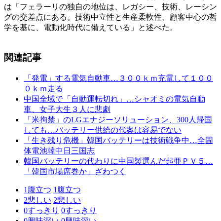
は「フェラーリの独自の地位は、レガシー、技術、レーシン
グの交差点にある。技術中立性と生産柔軟性、顧客中心の哲
学を基に、電動化時代に備えている」と述べた。
関連記事
「発電」する電気自動車…３００ｋｍ充電して１００
０ｋｍ走る
中国全域で「自動運転切れ」…シャオミの電気自動
車、女子大生３人に悲劇
「米拘禁」のLGエナジーソリューション、300人帰国
しても…バッテリー供給の代案は容易でない
「生き残り危機」韓国バッテリーは技術戦争中…全固
体電池韓中日三国志
韓国バッテリーの代わりに中国製選んだ起亜ＰＶ５…
「韓国市場席巻か」ざわつく
1
腹立つ
1
腹立つ
2
悲しい
2
悲しい
0
すっきり
0
すっきり
0
興味深い
0
興味深い