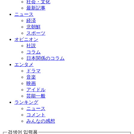
社会・文化
最新記事
ニュース
経済
北朝鮮
スポーツ
オピニオン
社説
コラム
日本関係のコラム
エンタメ
ドラマ
音楽
映画
アイドル
芸能一般
ランキング
ニュース
コメント
みんなの感想
검색어 입력폼