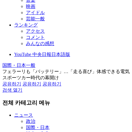
音楽
映画
アイドル
芸能一般
ランキング
アクセス
コメント
みんなの感想
YouTube 中央日報日本語版
国際・日本一般
フェラーリも「バッテリー」…「走る喜び」体感できる電気
スポーツカー時代の幕開け
공유하기
공유하기
공유하기
검색 열기
전체 카테고리 메뉴
ニュース
政治
国際・日本