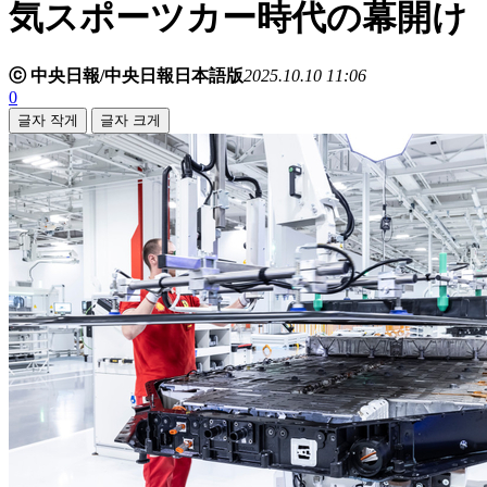
気スポーツカー時代の幕開け
ⓒ 中央日報/中央日報日本語版
2025.10.10 11:06
0
글자 작게
글자 크게