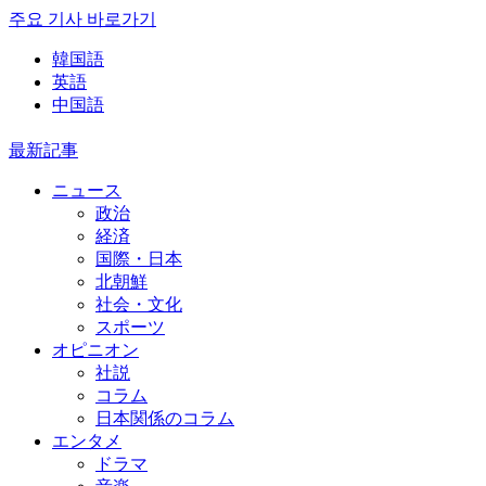
주요 기사 바로가기
韓国語
英語
中国語
最新記事
ニュース
政治
経済
国際・日本
北朝鮮
社会・文化
スポーツ
オピニオン
社説
コラム
日本関係のコラム
エンタメ
ドラマ