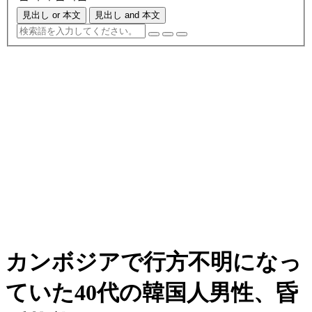
見出し or 本文
見出し and 本文
カンボジアで行方不明になっ
ていた40代の韓国人男性、昏