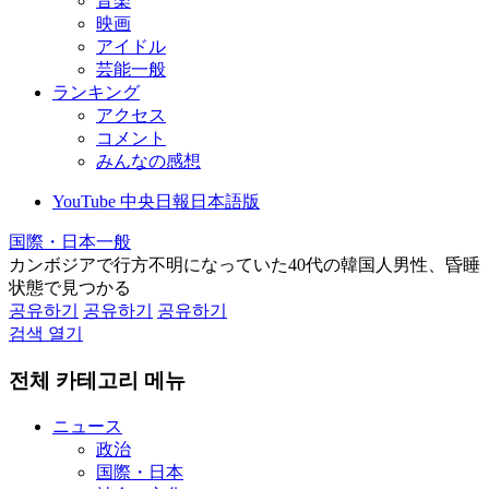
音楽
映画
アイドル
芸能一般
ランキング
アクセス
コメント
みんなの感想
YouTube 中央日報日本語版
国際・日本一般
カンボジアで行方不明になっていた40代の韓国人男性、昏睡
状態で見つかる
공유하기
공유하기
공유하기
검색 열기
전체 카테고리 메뉴
ニュース
政治
国際・日本