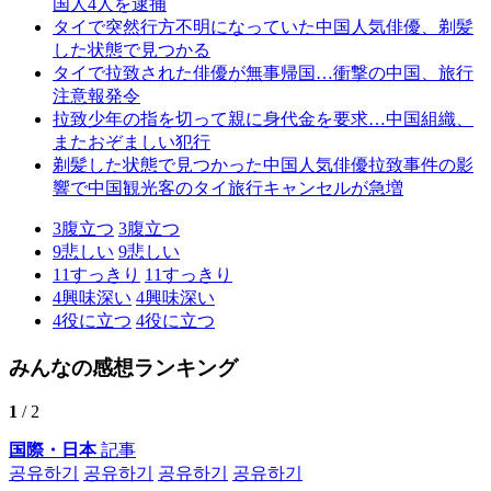
国人4人を逮捕
タイで突然行方不明になっていた中国人気俳優、剃髪
した状態で見つかる
タイで拉致された俳優が無事帰国…衝撃の中国、旅行
注意報発令
拉致少年の指を切って親に身代金を要求…中国組織、
またおぞましい犯行
剃髪した状態で見つかった中国人気俳優拉致事件の影
響で中国観光客のタイ旅行キャンセルが急増
3
腹立つ
3
腹立つ
9
悲しい
9
悲しい
11
すっきり
11
すっきり
4
興味深い
4
興味深い
4
役に立つ
4
役に立つ
みんなの感想ランキング
1
/ 2
国際・日本
記事
공유하기
공유하기
공유하기
공유하기