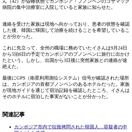
ん（42）が昏睡状態でカンボジア・プノンペンのコサマック
病院の集中治療室に入院していると家族に知らせた。
連絡を受けた家族は現地へ向かっており、患者の状態を確認
した後、韓国に帰国して治療を続けることを希望しているこ
とが分かった。
これに先立って、全州の職場に務めていたイさんは9月24日
から5泊6日の予定でカンボジアのプノンペンに旅行に出かけ
たという。しかし、出国から3日後に突然家族との連絡が途
絶えた。
最後にGPS（衛星利用測位システム）信号が確認された場所
は、カンボジアの首都プノンペンのあるホテルだった。家族
が現地ガイドを通じて宿泊記録を確認したところ、イさんは
そのホテルに宿泊した事実がないことが分かった。
関連記事
カンボジア市内で拉致拷問された韓国人…容疑者の中