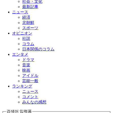
社会・文化
最新記事
ニュース
経済
北朝鮮
スポーツ
オピニオン
社説
コラム
日本関係のコラム
エンタメ
ドラマ
音楽
映画
アイドル
芸能一般
ランキング
ニュース
コメント
みんなの感想
검색어 입력폼