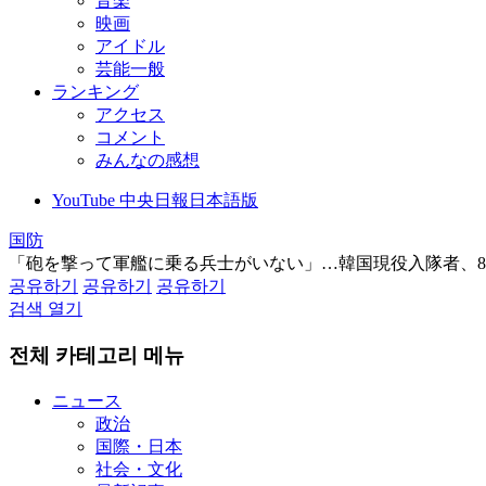
音楽
映画
アイドル
芸能一般
ランキング
アクセス
コメント
みんなの感想
YouTube 中央日報日本語版
国防
「砲を撃って軍艦に乗る兵士がいない」…韓国現役入隊者、8
공유하기
공유하기
공유하기
검색 열기
전체 카테고리 메뉴
ニュース
政治
国際・日本
社会・文化