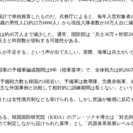
で単純推算したものだ。兵務庁によると、毎年入営対象者の85～
（20歳の男性人口約22万6000人）から現役入隊者数が10万人
には約45万人まで減少した。通常、国防部は「兵士30万＋幹部
兵士と幹部数が逆転する可能性がある。
人が不足する」という声が出て久しい。実際、海軍は兵士がい
の予備軍編成期間は8年（陸軍基準）で、全体戦力は約260万
り、予備戦力数も韓国の3倍近い。予備軍は教導隊、労農赤衛軍、
、主な外国事例と比較して相対的に訓練期間は長くない」とい
長または女性徴兵制なども挙げられる。しかし世論が敏感に反応
ある。韓国国防研究院（KIDA）のアン・ソクキ博士は「対北
めて制定しながら設けられた基準」とし「武器体系発展レベル