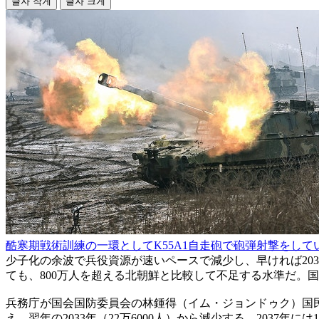
글자 작게
글자 크게
酷寒期戦術訓練の一環としてK55A1自走砲で砲弾射撃をして
少子化の余波で兵役資源が速いペースで減少し、早ければ203
ても、800万人を超える北朝鮮と比較して不足する水準だ。
兵務庁が国会国防委員会の林鍾得（イム・ジョンドゥク）国民の力議
え、翌年の2033年（22万6000人）から減少する。2037年には