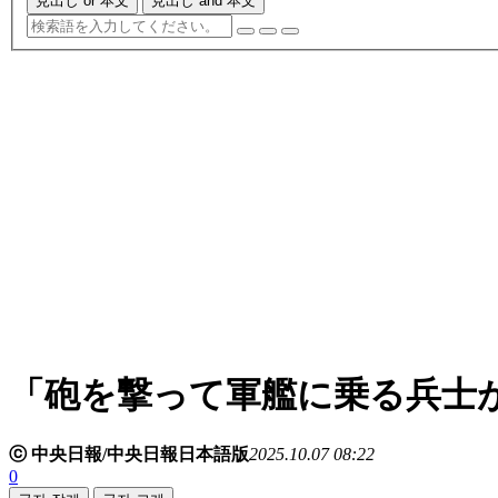
見出し or 本文
見出し and 本文
「砲を撃って軍艦に乗る兵士が
ⓒ 中央日報/中央日報日本語版
2025.10.07 08:22
0