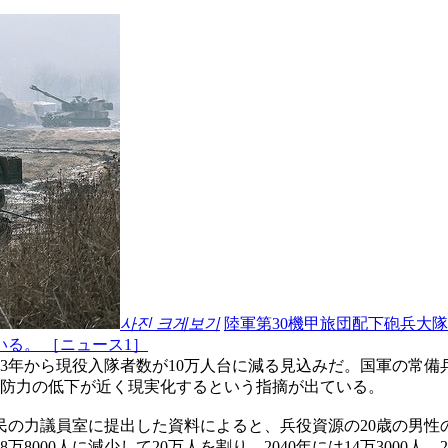
사진 크게보기
陸軍第30機甲旅団配下砲兵大
いる。 ［ニュース1］
3年から現役入隊者数が10万人台に減る見込みだ。国軍の常備兵
国防力の低下が近く現実化するという指摘が出ている。
員室に提出した資料によると、兵役資源の20歳の男性の人口は20
18万8000人に減少して20万人を割り、2040年には14万3000