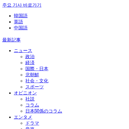
주요 기사 바로가기
韓国語
英語
中国語
最新記事
ニュース
政治
経済
国際・日本
北朝鮮
社会・文化
スポーツ
オピニオン
社説
コラム
日本関係のコラム
エンタメ
ドラマ