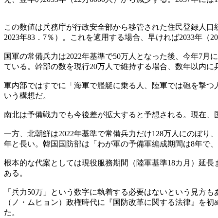
この数値は兵務庁が行政安全部から移管された住民登録人口統計
2023年83．7％）。これを適用する場合、早ければ2033年
国軍の常備兵力は2022年基準で50万人となった後、今年7月
ている。幹部の数を現行20万人で維持する場合、数年以内に
軍内部ではすでに「海軍で艦艇に乗る人、陸軍では砲を撃つ
いう構想だ。
南北は予備戦力でも今後差が拡大すると予想される。現在、国軍
一方、北朝鮮は2022年基準で常備兵力だけ128万人にのぼ
年と長い。韓国国防部は「わが軍の予備軍編成期間は8年で
根本的な代案としては現役服務期間（陸軍基準18カ月）延
ある。
「兵力50万」という数字に執着する必要はないという見方も
（ノ・ムヒョン）政権時代に『国防改革に関する法律』を初
た。