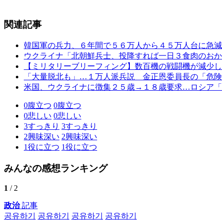
関連記事
韓国軍の兵力、６年間で５６万人から４５万人台に急減
ウクライナ「北朝鮮兵士、投降すれば一日３食肉のおか
【ミリタリーブリーフィング】数百機の戦闘機が減少し
「大量脱北も」…１万人派兵説 金正恩委員長の「危険
米国、ウクライナに徴集２５歳→１８歳要求…ロシア「
0
腹立つ
0
腹立つ
0
悲しい
0
悲しい
3
すっきり
3
すっきり
2
興味深い
2
興味深い
1
役に立つ
1
役に立つ
みんなの感想ランキング
1
/ 2
政治
記事
공유하기
공유하기
공유하기
공유하기