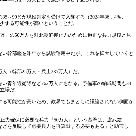
90％が現役判定を受けて入隊する（2024年86．4％、
台に減少する可能性が高いということだ。
20万」の50万人を対北朝鮮抑止力のために適正な兵力規模と見
ない幹部艦を昨年から試験運用中だが、これを拡大していくと
人（幹部25万人・兵士235万人）だ。
赤い青年近衛隊など762万人にもなる。予備軍の編成期間も33
う立場だ。
する可能性が高いため、政界でもまともに議論されない側面が
抑止力確保に必要な兵力『50万人』という基準は、盧武鉉
などを反映して必要兵力を再算出する必要もある」と助言し