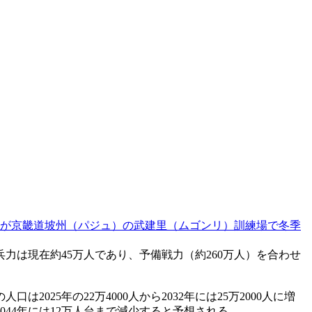
隊が京畿道坡州（パジュ）の武建里（ムゴンリ）訓練場で冬季
力は現在約45万人であり、予備戦力（約260万人）を合わせ
25年の22万4000人から2032年には25万2000人に増
人、2044年には12万人台まで減少すると予想される。