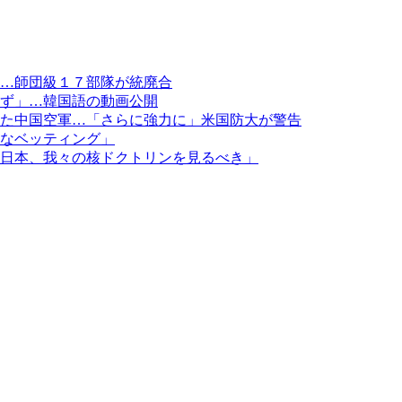
…師団級１７部隊が統廃合
ず」…韓国語の動画公開
た中国空軍…「さらに強力に」米国防大が警告
なベッティング」
日本、我々の核ドクトリンを見るべき」