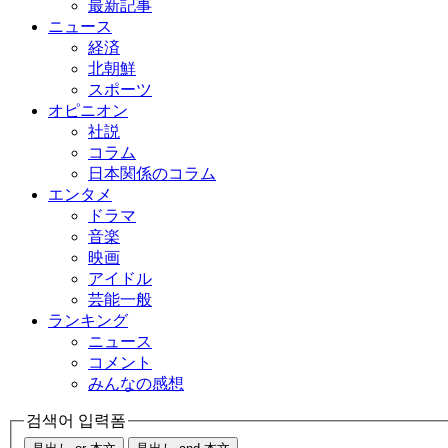
最新記事
ニュース
経済
北朝鮮
スポーツ
オピニオン
社説
コラム
日本関係のコラム
エンタメ
ドラマ
音楽
映画
アイドル
芸能一般
ランキング
ニュース
コメント
みんなの感想
검색어 입력폼